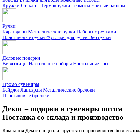
Кружки
Стаканы
Термокружки
Термосы
Чайные наборы
Ручки
Карандаши
Металлические ручки
Наборы с ручками
Пластиковые ручки
Футляры для ручек
Эко ручки
Деловые подарки
Визитницы
Настольные наборы
Настольные часы
Промо-сувениры
Бейджи
Ланъярды
Металлические брелоки
Пластиковые брелоки
Декос – подарки и сувениры оптом
Поставка со склада и производство
Компания Декос специализируется на производстве бизнес-под