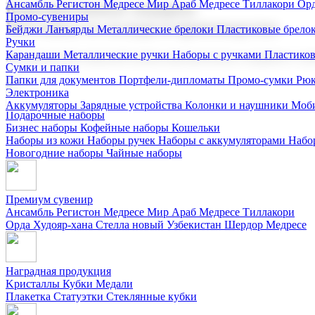
Ансамбль Регистон
Медресе Мир Араб
Медресе Тиллакори
Орд
Корпоративные подарки
Промо-сувениры
Поставка со склада и производство
Бейджи
Ланъярды
Металлические брелоки
Пластиковые брело
Ручки
Карандаши
Металлические ручки
Наборы с ручками
Пластико
Мы предлагаем широкий выбор корпоративных подарков и суве
Сумки и папки
Папки для документов
Портфели-дипломаты
Промо-сумки
Рюк
Электроника
Аккумуляторы
Зарядные устройства
Колонки и наушники
Моби
Подарочные наборы
Бизнес наборы
Кофейные наборы
Кошельки
Наборы из кожи
Наборы ручек
Наборы с аккумуляторами
Набо
Новогодние наборы
Чайные наборы
Премиум сувенир
Ансамбль Регистон
Медресе Мир Араб
Медресе Тиллакори
Орда Худояр-хана
Стелла новый Узбекистан
Шердор Медресе
Наградная продукция
Kристаллы
Кубки
Медали
Плакетка
Статуэтки
Стеклянные кубки