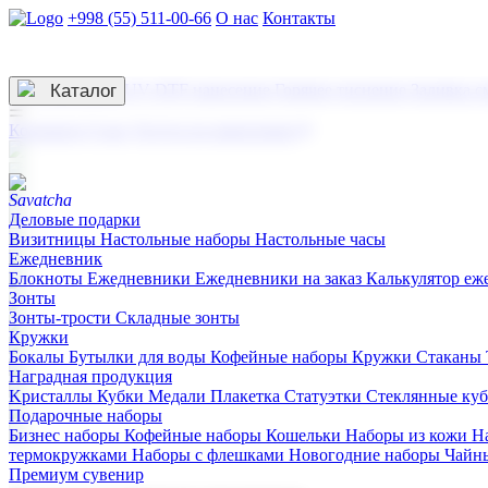
+998 (55) 511-00-66
О нас
Контакты
Услуги по нанесению
3D гравировка
Каталог
UV DTF нанесение
Горячее тиснение
Заливка с
☰
Контакты
О нас
Услуги по нанесению
Деловые подарки
Визитницы
Настольные наборы
Настольные часы
Ежедневник
Блокноты
Ежедневники
Ежедневники на заказ
Калькулятор еж
Зонты
Зонты-трости
Складные зонты
Кружки
Бокалы
Бутылки для воды
Кофейные наборы
Кружки
Стаканы
Наградная продукция
Kристаллы
Кубки
Медали
Плакетка
Статуэтки
Стеклянные ку
Подарочные наборы
Бизнес наборы
Кофейные наборы
Кошельки
Наборы из кожи
Н
термокружками
Наборы с флешками
Новогодние наборы
Чайн
Премиум сувенир