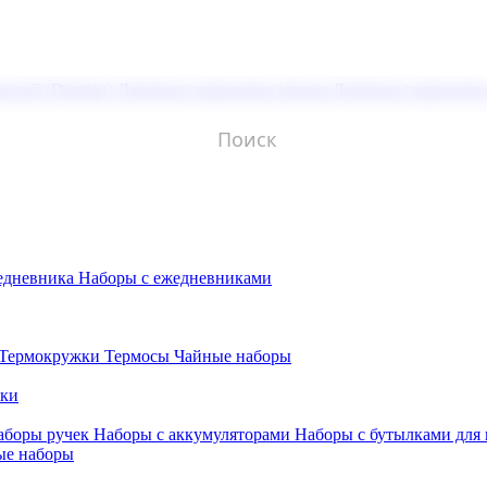
молой (Doming)
Лазерная гравировка мягкая
Лазерная гравировк
едневника
Наборы с ежедневниками
Термокружки
Термосы
Чайные наборы
бки
аборы ручек
Наборы с аккумуляторами
Наборы с бутылками для
ые наборы