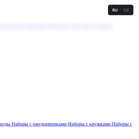
RU
UZ
а твердая
Сублимация
УФ-печать
Холодное тиснение
 воды
Наборы с ежедневниками
Наборы с кружками
Наборы с