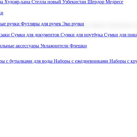
а Худояр-хана
Стелла новый Узбекистан
Шердор Медресе
ки
вые ручки
Футляры для ручек
Эко ручки
ниров с логотипом. В нашем каталоге вы найдете продукцию для
заки
Сумки для документов
Сумки для ноутбука
Сумки для пик
льные аксессуары
Увлажнители
Флешки
ры с бутылками для воды
Наборы с ежедневниками
Наборы с к