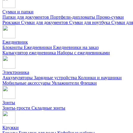
Сумки и папки
Папки для документов
Портфели-дипломаты
Промо-сумки
Рюкзаки
Сумки для документов
Сумки для ноутбука
Сумки для
Ежедневник
Блокноты
Ежедневники
Ежедневники на заказ
Калькулятор ежедневника
Наборы с ежедневниками
Электроника
Аккумуляторы
Зарядные устройства
Колонки и наушники
Мобильные аксессуары
Увлажнители
Флешки
Зонты
Зонты-трости
Складные зонты
Кружки
Бокалы
Бутылки для воды
Кофейные наборы