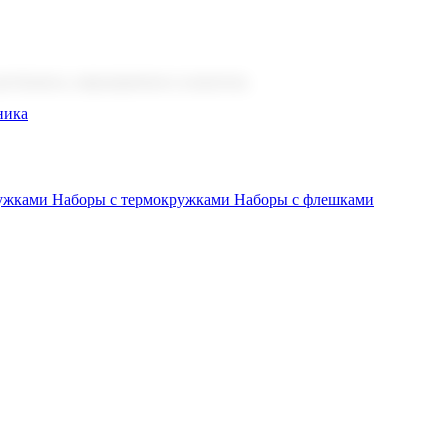
 бизнеса, мероприятия и клиентов.
ника
ружками
Наборы с термокружками
Наборы с флешками