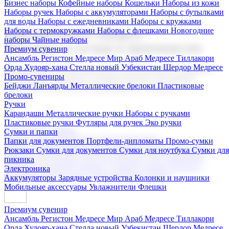
Бизнес наборы
Кофейные наборы
Кошельки
Наборы из кожи
Наборы ручек
Наборы с аккумуляторами
Наборы с бутылками
для воды
Наборы с ежедневниками
Наборы с кружками
Наборы с термокружками
Наборы с флешками
Новогодние
Корпоративные подарки
наборы
Чайные наборы
Поставка со склада и производство
Премиум сувенир
Ансамбль Регистон
Медресе Мир Араб
Медресе Тиллакори
Орда Худояр-хана
Стелла новый Узбекистан
Шердор Медресе
Мы предлагаем широкий выбор корпоративных подарков и
Промо-сувениры
сувениров с логотипом. В нашем каталоге вы найдете
Бейджи
Ланъярды
Металлические брелоки
Пластиковые
продукцию для бизнеса, мероприятия и клиентов.
брелоки
Ручки
Карандаши
Металлические ручки
Наборы с ручками
Пластиковые ручки
Футляры для ручек
Эко ручки
Подарочные наборы
Сумки и папки
Бизнес наборы
Кофейные наборы
Кошельки
Папки для документов
Портфели-дипломаты
Промо-сумки
Наборы из кожи
Наборы ручек
Наборы с аккумуляторами
Рюкзаки
Сумки для документов
Сумки для ноутбука
Сумки для
Наборы с бутылками для воды
Наборы с ежедневниками
пикника
Наборы с кружками
Наборы с термокружками
Наборы с
Электроника
флешками
Новогодние наборы
Чайные наборы
Аккумуляторы
Зарядные устройства
Колонки и наушники
Мобильные аксессуары
Увлажнители
Флешки
Премиум сувенир
Ансамбль Регистон
Медресе Мир Араб
Медресе Тиллакори
Орда Худояр-хана
Стелла новый Узбекистан
Шердор Медресе