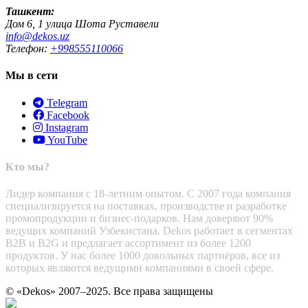
Ташкент:
Дом 6, 1 улица Шота Руставели
info@dekos.uz
Телефон:
+998555110066
Мы в сети
Telegram
Facebook
Instagram
YouTube
Кто мы?
Лидер компания с 18-летним опытом. С 2007 года компания
специализируется на поставках, производстве и разработке
промопродукции и бизнес-подарков. Нам доверяют 90%
ведущих компаний Узбекистана. Dekos работает в сегментах
B2B и B2G и предлагает ассортимент из более 1200
продуктов. У нас более 1000 довольных партнёров, все из
которых являются ведущими компаниями в своей сфере.
© «Dekos» 2007–2025. Все права защищены