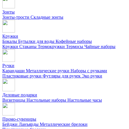
Зонты
Зонты-трости
Складные зонты
Кружки
Бокалы
Бутылки для воды
Кофейные наборы
Кружки
Стаканы
Термокружки
Термосы
Чайные наборы
Ручки
Карандаши
Металлические ручки
Наборы с ручками
Пластиковые ручки
Футляры для ручек
Эко ручки
Деловые подарки
Визитницы
Настольные наборы
Настольные часы
Промо-сувениры
Бейджи
Ланъярды
Металлические брелоки