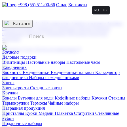
+998 (55) 511-00-66
О нас
Контакты
RU
UZ
Услуги по нанесению
3D гравировка
Каталог
UV DTF нанесение
Горячее тиснение
Заливка
смолой (Doming)
Лазерная гравировка мягкая
Лазерная
гравировка твердая
Сублимация
УФ-печать
Холодное
тиснение
☰
Контакты
О нас
Услуги по нанесению
Деловые подарки
Визитницы
Настольные наборы
Настольные часы
Ежедневник
Блокноты
Ежедневники
Ежедневники на заказ
Калькулятор
ежедневника
Наборы с ежедневниками
Зонты
Зонты-трости
Складные зонты
Кружки
Бокалы
Бутылки для воды
Кофейные наборы
Кружки
Стаканы
Термокружки
Термосы
Чайные наборы
Наградная продукция
Kристаллы
Кубки
Медали
Плакетка
Статуэтки
Стеклянные
кубки
Подарочные наборы