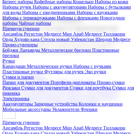
Бизнес наборы
Кофейные наборы
Кошельки
Наборы из кожи
Наборы ручек
Наборы с аккумуляторами
Наборы с бутылками
для воды
Наборы с ежедневниками
Наборы с кружками
Наборы с термокружками
Наборы с флешками
Новогодние
Корпоративные подарки
наборы
Чайные наборы
Поставка со склада и производство
Премиум сувенир
Ансамбль Регистон
Медресе Мир Араб
Медресе Тиллакори
Орда Худояр-хана
Стелла новый Узбекистан
Шердор Медресе
Мы предлагаем широкий выбор корпоративных подарков и
Промо-сувениры
сувениров с логотипом. В нашем каталоге вы найдете
Бейджи
Ланъярды
Металлические брелоки
Пластиковые
продукцию для бизнеса, мероприятия и клиентов.
брелоки
Ручки
Карандаши
Металлические ручки
Наборы с ручками
Пластиковые ручки
Футляры для ручек
Эко ручки
Подарочные наборы
Сумки и папки
Бизнес наборы
Кофейные наборы
Кошельки
Папки для документов
Портфели-дипломаты
Промо-сумки
Наборы из кожи
Наборы ручек
Наборы с аккумуляторами
Рюкзаки
Сумки для документов
Сумки для ноутбука
Сумки для
Наборы с бутылками для воды
Наборы с ежедневниками
пикника
Наборы с кружками
Наборы с термокружками
Наборы с
Электроника
флешками
Новогодние наборы
Чайные наборы
Аккумуляторы
Зарядные устройства
Колонки и наушники
Мобильные аксессуары
Увлажнители
Флешки
Премиум сувенир
Ансамбль Регистон
Медресе Мир Араб
Медресе Тиллакори
Орда Худояр-хана
Стелла новый Узбекистан
Шердор Медресе