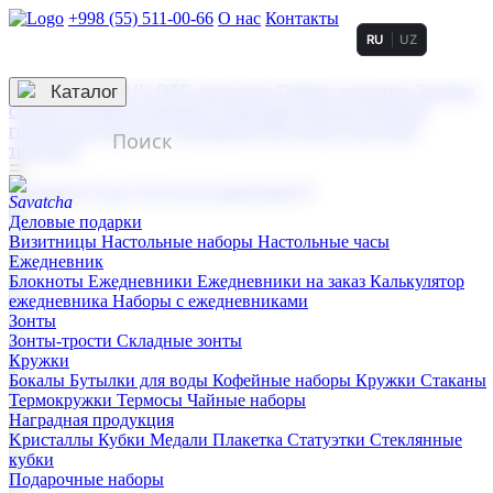
+998 (55) 511-00-66
О нас
Контакты
RU
UZ
Услуги по нанесению
3D гравировка
Каталог
UV DTF нанесение
Горячее тиснение
Заливка
смолой (Doming)
Лазерная гравировка мягкая
Лазерная
гравировка твердая
Сублимация
УФ-печать
Холодное
тиснение
☰
Контакты
О нас
Услуги по нанесению
Деловые подарки
Визитницы
Настольные наборы
Настольные часы
Ежедневник
Блокноты
Ежедневники
Ежедневники на заказ
Калькулятор
ежедневника
Наборы с ежедневниками
Зонты
Зонты-трости
Складные зонты
Кружки
Бокалы
Бутылки для воды
Кофейные наборы
Кружки
Стаканы
Термокружки
Термосы
Чайные наборы
Наградная продукция
Kристаллы
Кубки
Медали
Плакетка
Статуэтки
Стеклянные
кубки
Подарочные наборы