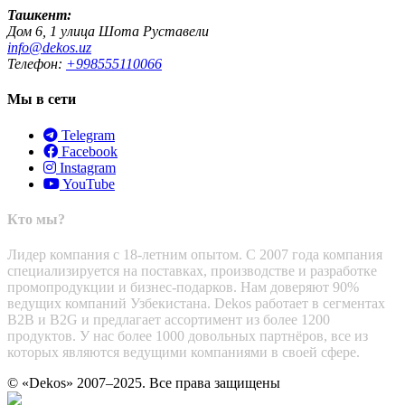
Ташкент:
Дом 6, 1 улица Шота Руставели
info@dekos.uz
Телефон:
+998555110066
Мы в сети
Telegram
Facebook
Instagram
YouTube
Кто мы?
Лидер компания с 18-летним опытом. С 2007 года компания
специализируется на поставках, производстве и разработке
промопродукции и бизнес-подарков. Нам доверяют 90%
ведущих компаний Узбекистана. Dekos работает в сегментах
B2B и B2G и предлагает ассортимент из более 1200
продуктов. У нас более 1000 довольных партнёров, все из
которых являются ведущими компаниями в своей сфере.
© «Dekos» 2007–2025. Все права защищены