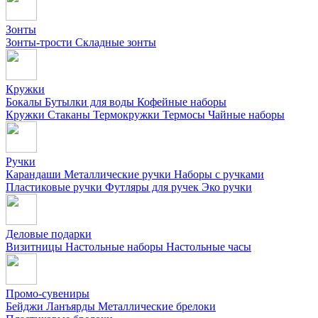
Зонты
Зонты-трости
Складные зонты
Кружки
Бокалы
Бутылки для воды
Кофейные наборы
Кружки
Стаканы
Термокружки
Термосы
Чайные наборы
Ручки
Карандаши
Металлические ручки
Наборы с ручками
Пластиковые ручки
Футляры для ручек
Эко ручки
Деловые подарки
Визитницы
Настольные наборы
Настольные часы
Промо-сувениры
Бейджи
Ланъярды
Металлические брелоки