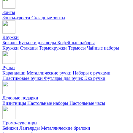
Зонты
Зонты-трости
Складные зонты
Кружки
Бокалы
Бутылки для воды
Кофейные наборы
Кружки
Стаканы
Термокружки
Термосы
Чайные наборы
Ручки
Карандаши
Металлические ручки
Наборы с ручками
Пластиковые ручки
Футляры для ручек
Эко ручки
Деловые подарки
Визитницы
Настольные наборы
Настольные часы
Промо-сувениры
Бейджи
Ланъярды
Металлические брелоки