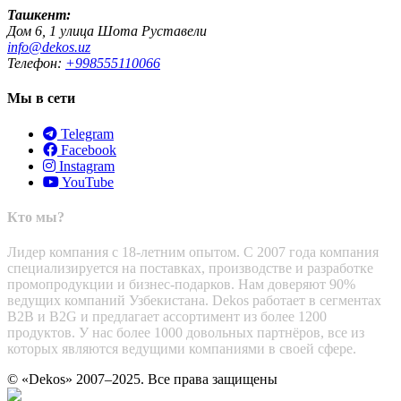
Ташкент:
Дом 6, 1 улица Шота Руставели
info@dekos.uz
Телефон:
+998555110066
Мы в сети
Telegram
Facebook
Instagram
YouTube
Кто мы?
Лидер компания с 18-летним опытом. С 2007 года компания
специализируется на поставках, производстве и разработке
промопродукции и бизнес-подарков. Нам доверяют 90%
ведущих компаний Узбекистана. Dekos работает в сегментах
B2B и B2G и предлагает ассортимент из более 1200
продуктов. У нас более 1000 довольных партнёров, все из
которых являются ведущими компаниями в своей сфере.
© «Dekos» 2007–2025. Все права защищены