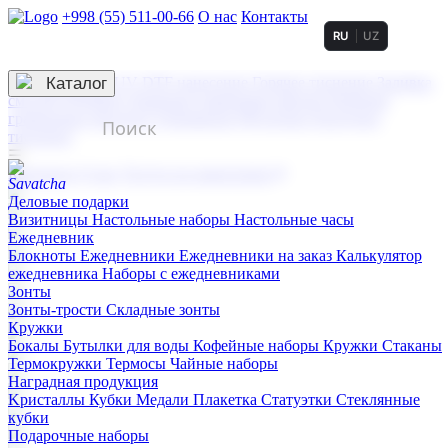
+998 (55) 511-00-66
О нас
Контакты
RU
UZ
Услуги по нанесению
3D гравировка
Каталог
UV DTF нанесение
Горячее тиснение
Заливка
смолой (Doming)
Лазерная гравировка мягкая
Лазерная
гравировка твердая
Сублимация
УФ-печать
Холодное
тиснение
☰
Контакты
О нас
Услуги по нанесению
Деловые подарки
Визитницы
Настольные наборы
Настольные часы
Ежедневник
Блокноты
Ежедневники
Ежедневники на заказ
Калькулятор
ежедневника
Наборы с ежедневниками
Зонты
Зонты-трости
Складные зонты
Кружки
Бокалы
Бутылки для воды
Кофейные наборы
Кружки
Стаканы
Термокружки
Термосы
Чайные наборы
Наградная продукция
Kристаллы
Кубки
Медали
Плакетка
Статуэтки
Стеклянные
кубки
Подарочные наборы