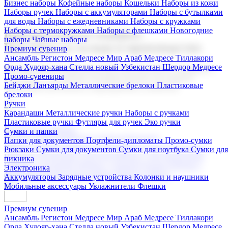
Бизнес наборы
Кофейные наборы
Кошельки
Наборы из кожи
Наборы ручек
Наборы с аккумуляторами
Наборы с бутылками
для воды
Наборы с ежедневниками
Наборы с кружками
Наборы с термокружками
Наборы с флешками
Новогодние
Корпоративные подарки
наборы
Чайные наборы
Поставка со склада и производство
Премиум сувенир
Ансамбль Регистон
Медресе Мир Араб
Медресе Тиллакори
Орда Худояр-хана
Стелла новый Узбекистан
Шердор Медресе
Мы предлагаем широкий выбор корпоративных подарков и
Промо-сувениры
сувениров с логотипом. В нашем каталоге вы найдете
Бейджи
Ланъярды
Металлические брелоки
Пластиковые
продукцию для бизнеса, мероприятия и клиентов.
брелоки
Ручки
Карандаши
Металлические ручки
Наборы с ручками
Пластиковые ручки
Футляры для ручек
Эко ручки
Подарочные наборы
Сумки и папки
Бизнес наборы
Кофейные наборы
Кошельки
Папки для документов
Портфели-дипломаты
Промо-сумки
Наборы из кожи
Наборы ручек
Наборы с аккумуляторами
Рюкзаки
Сумки для документов
Сумки для ноутбука
Сумки для
Наборы с бутылками для воды
Наборы с ежедневниками
пикника
Наборы с кружками
Наборы с термокружками
Наборы с
Электроника
флешками
Новогодние наборы
Чайные наборы
Аккумуляторы
Зарядные устройства
Колонки и наушники
Мобильные аксессуары
Увлажнители
Флешки
Премиум сувенир
Ансамбль Регистон
Медресе Мир Араб
Медресе Тиллакори
Орда Худояр-хана
Стелла новый Узбекистан
Шердор Медресе