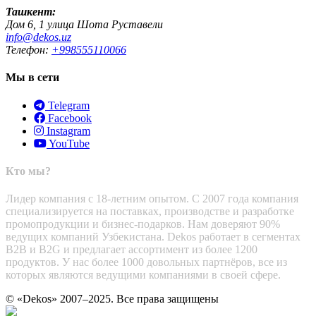
Ташкент:
Дом 6, 1 улица Шота Руставели
info@dekos.uz
Телефон:
+998555110066
Мы в сети
Telegram
Facebook
Instagram
YouTube
Кто мы?
Лидер компания с 18-летним опытом. С 2007 года компания
специализируется на поставках, производстве и разработке
промопродукции и бизнес-подарков. Нам доверяют 90%
ведущих компаний Узбекистана. Dekos работает в сегментах
B2B и B2G и предлагает ассортимент из более 1200
продуктов. У нас более 1000 довольных партнёров, все из
которых являются ведущими компаниями в своей сфере.
© «Dekos» 2007–2025. Все права защищены