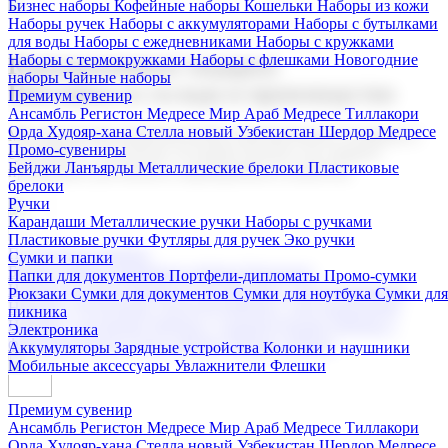
Бизнес наборы
Кофейные наборы
Кошельки
Наборы из кожи
Наборы ручек
Наборы с аккумуляторами
Наборы с бутылками
для воды
Наборы с ежедневниками
Наборы с кружками
Наборы с термокружками
Наборы с флешками
Новогодние
Корпоративные подарки
наборы
Чайные наборы
Поставка со склада и производство
Премиум сувенир
Ансамбль Регистон
Медресе Мир Араб
Медресе Тиллакори
Орда Худояр-хана
Стелла новый Узбекистан
Шердор Медресе
Мы предлагаем широкий выбор корпоративных подарков и
Промо-сувениры
сувениров с логотипом. В нашем каталоге вы найдете
Бейджи
Ланъярды
Металлические брелоки
Пластиковые
продукцию для бизнеса, мероприятия и клиентов.
брелоки
Ручки
Карандаши
Металлические ручки
Наборы с ручками
Пластиковые ручки
Футляры для ручек
Эко ручки
Подарочные наборы
Сумки и папки
Бизнес наборы
Кофейные наборы
Кошельки
Папки для документов
Портфели-дипломаты
Промо-сумки
Наборы из кожи
Наборы ручек
Наборы с аккумуляторами
Рюкзаки
Сумки для документов
Сумки для ноутбука
Сумки для
Наборы с бутылками для воды
Наборы с ежедневниками
пикника
Наборы с кружками
Наборы с термокружками
Наборы с
Электроника
флешками
Новогодние наборы
Чайные наборы
Аккумуляторы
Зарядные устройства
Колонки и наушники
Мобильные аксессуары
Увлажнители
Флешки
Премиум сувенир
Ансамбль Регистон
Медресе Мир Араб
Медресе Тиллакори
Орда Худояр-хана
Стелла новый Узбекистан
Шердор Медресе