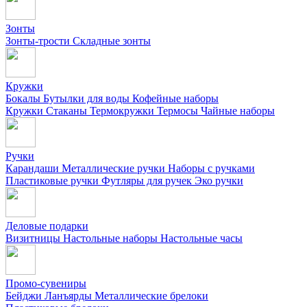
Зонты
Зонты-трости
Складные зонты
Кружки
Бокалы
Бутылки для воды
Кофейные наборы
Кружки
Стаканы
Термокружки
Термосы
Чайные наборы
Ручки
Карандаши
Металлические ручки
Наборы с ручками
Пластиковые ручки
Футляры для ручек
Эко ручки
Деловые подарки
Визитницы
Настольные наборы
Настольные часы
Промо-сувениры
Бейджи
Ланъярды
Металлические брелоки