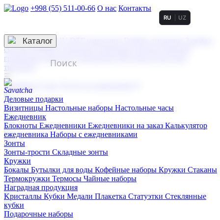
+998 (55) 511-00-66
О нас
Контакты
RU
UZ
Услуги по нанесению
3D гравировка
Каталог
UV DTF нанесение
Горячее тиснение
Заливка
смолой (Doming)
Лазерная гравировка мягкая
Лазерная
гравировка твердая
Сублимация
УФ-печать
Холодное
тиснение
☰
Контакты
О нас
Услуги по нанесению
Деловые подарки
Визитницы
Настольные наборы
Настольные часы
Ежедневник
Блокноты
Ежедневники
Ежедневники на заказ
Калькулятор
ежедневника
Наборы с ежедневниками
Зонты
Зонты-трости
Складные зонты
Кружки
Бокалы
Бутылки для воды
Кофейные наборы
Кружки
Стаканы
Термокружки
Термосы
Чайные наборы
Наградная продукция
Kристаллы
Кубки
Медали
Плакетка
Статуэтки
Стеклянные
кубки
Подарочные наборы