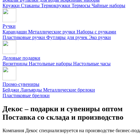
Кружки
Стаканы
Термокружки
Термосы
Чайные наборы
Ручки
Карандаши
Металлические ручки
Наборы с ручками
Пластиковые ручки
Футляры для ручек
Эко ручки
Деловые подарки
Визитницы
Настольные наборы
Настольные часы
Промо-сувениры
Бейджи
Ланъярды
Металлические брелоки
Пластиковые брелоки
Декос – подарки и сувениры оптом
Поставка со склада и производство
Компания Декос специализируется на производстве бизнес-под