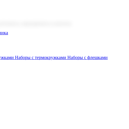
 бизнеса, мероприятия и клиентов.
ника
ружками
Наборы с термокружками
Наборы с флешками