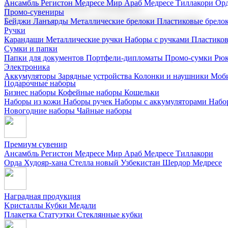
Ансамбль Регистон
Медресе Мир Араб
Медресе Тиллакори
Орд
Корпоративные подарки
Промо-сувениры
Поставка со склада и производство
Бейджи
Ланъярды
Металлические брелоки
Пластиковые брело
Ручки
Карандаши
Металлические ручки
Наборы с ручками
Пластико
Мы предлагаем широкий выбор корпоративных подарков и суве
Сумки и папки
Папки для документов
Портфели-дипломаты
Промо-сумки
Рюк
Электроника
Аккумуляторы
Зарядные устройства
Колонки и наушники
Моби
Подарочные наборы
Бизнес наборы
Кофейные наборы
Кошельки
Наборы из кожи
Наборы ручек
Наборы с аккумуляторами
Набо
Новогодние наборы
Чайные наборы
Премиум сувенир
Ансамбль Регистон
Медресе Мир Араб
Медресе Тиллакори
Орда Худояр-хана
Стелла новый Узбекистан
Шердор Медресе
Наградная продукция
Kристаллы
Кубки
Медали
Плакетка
Статуэтки
Стеклянные кубки