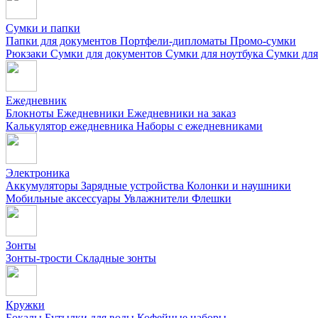
Сумки и папки
Папки для документов
Портфели-дипломаты
Промо-сумки
Рюкзаки
Сумки для документов
Сумки для ноутбука
Сумки для
Ежедневник
Блокноты
Ежедневники
Ежедневники на заказ
Калькулятор ежедневника
Наборы с ежедневниками
Электроника
Аккумуляторы
Зарядные устройства
Колонки и наушники
Мобильные аксессуары
Увлажнители
Флешки
Зонты
Зонты-трости
Складные зонты
Кружки
Бокалы
Бутылки для воды
Кофейные наборы