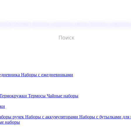
молой (Doming)
Лазерная гравировка мягкая
Лазерная гравировк
едневника
Наборы с ежедневниками
Термокружки
Термосы
Чайные наборы
бки
аборы ручек
Наборы с аккумуляторами
Наборы с бутылками для
ые наборы