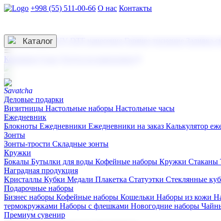
+998 (55) 511-00-66
О нас
Контакты
Услуги по нанесению
3D гравировка
Каталог
UV DTF нанесение
Горячее тиснение
Заливка с
☰
Контакты
О нас
Услуги по нанесению
Деловые подарки
Визитницы
Настольные наборы
Настольные часы
Ежедневник
Блокноты
Ежедневники
Ежедневники на заказ
Калькулятор еж
Зонты
Зонты-трости
Складные зонты
Кружки
Бокалы
Бутылки для воды
Кофейные наборы
Кружки
Стаканы
Наградная продукция
Kристаллы
Кубки
Медали
Плакетка
Статуэтки
Стеклянные ку
Подарочные наборы
Бизнес наборы
Кофейные наборы
Кошельки
Наборы из кожи
Н
термокружками
Наборы с флешками
Новогодние наборы
Чайн
Премиум сувенир