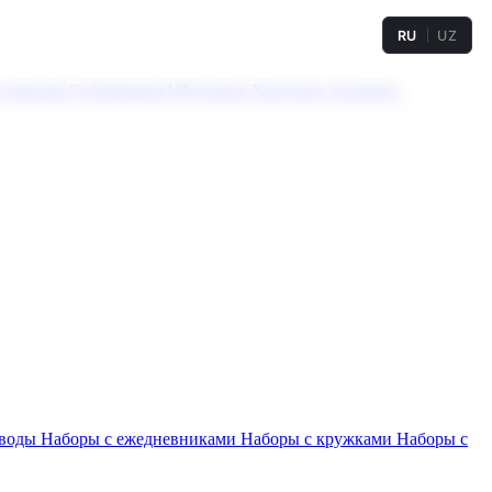
RU
UZ
а твердая
Сублимация
УФ-печать
Холодное тиснение
 воды
Наборы с ежедневниками
Наборы с кружками
Наборы с