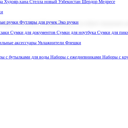
а Худояр-хана
Стелла новый Узбекистан
Шердор Медресе
ки
вые ручки
Футляры для ручек
Эко ручки
ниров с логотипом. В нашем каталоге вы найдете продукцию для
заки
Сумки для документов
Сумки для ноутбука
Сумки для пик
льные аксессуары
Увлажнители
Флешки
ры с бутылками для воды
Наборы с ежедневниками
Наборы с к