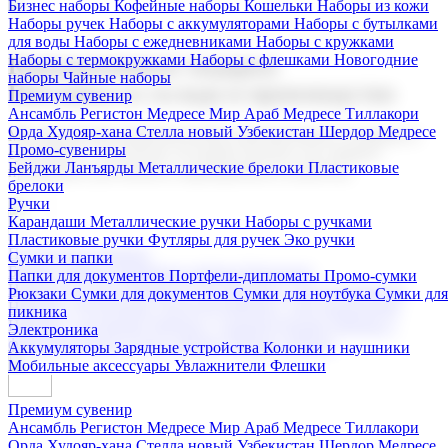
Бизнес наборы
Кофейные наборы
Кошельки
Наборы из кожи
Наборы ручек
Наборы с аккумуляторами
Наборы с бутылками
для воды
Наборы с ежедневниками
Наборы с кружками
Наборы с термокружками
Наборы с флешками
Новогодние
Корпоративные подарки
наборы
Чайные наборы
Поставка со склада и производство
Премиум сувенир
Ансамбль Регистон
Медресе Мир Араб
Медресе Тиллакори
Орда Худояр-хана
Стелла новый Узбекистан
Шердор Медресе
Мы предлагаем широкий выбор корпоративных подарков и
Промо-сувениры
сувениров с логотипом. В нашем каталоге вы найдете
Бейджи
Ланъярды
Металлические брелоки
Пластиковые
продукцию для бизнеса, мероприятия и клиентов.
брелоки
Ручки
Карандаши
Металлические ручки
Наборы с ручками
Пластиковые ручки
Футляры для ручек
Эко ручки
Подарочные наборы
Сумки и папки
Бизнес наборы
Кофейные наборы
Кошельки
Папки для документов
Портфели-дипломаты
Промо-сумки
Наборы из кожи
Наборы ручек
Наборы с аккумуляторами
Рюкзаки
Сумки для документов
Сумки для ноутбука
Сумки для
Наборы с бутылками для воды
Наборы с ежедневниками
пикника
Наборы с кружками
Наборы с термокружками
Наборы с
Электроника
флешками
Новогодние наборы
Чайные наборы
Аккумуляторы
Зарядные устройства
Колонки и наушники
Мобильные аксессуары
Увлажнители
Флешки
Премиум сувенир
Ансамбль Регистон
Медресе Мир Араб
Медресе Тиллакори
Орда Худояр-хана
Стелла новый Узбекистан
Шердор Медресе