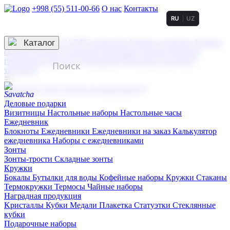
+998 (55) 511-00-66
О нас
Контакты
RU
UZ
Услуги по нанесению
3D гравировка
Каталог
UV DTF нанесение
Горячее тиснение
Заливка
смолой (Doming)
Лазерная гравировка мягкая
Лазерная
гравировка твердая
Сублимация
УФ-печать
Холодное
тиснение
☰
Контакты
О нас
Услуги по нанесению
Деловые подарки
Визитницы
Настольные наборы
Настольные часы
Ежедневник
Блокноты
Ежедневники
Ежедневники на заказ
Калькулятор
ежедневника
Наборы с ежедневниками
Зонты
Зонты-трости
Складные зонты
Кружки
Бокалы
Бутылки для воды
Кофейные наборы
Кружки
Стаканы
Термокружки
Термосы
Чайные наборы
Наградная продукция
Kристаллы
Кубки
Медали
Плакетка
Статуэтки
Стеклянные
кубки
Подарочные наборы