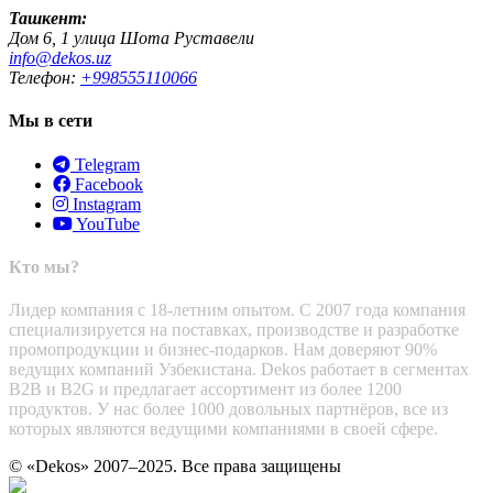
Ташкент:
Дом 6, 1 улица Шота Руставели
info@dekos.uz
Телефон:
+998555110066
Мы в сети
Telegram
Facebook
Instagram
YouTube
Кто мы?
Лидер компания с 18-летним опытом. С 2007 года компания
специализируется на поставках, производстве и разработке
промопродукции и бизнес-подарков. Нам доверяют 90%
ведущих компаний Узбекистана. Dekos работает в сегментах
B2B и B2G и предлагает ассортимент из более 1200
продуктов. У нас более 1000 довольных партнёров, все из
которых являются ведущими компаниями в своей сфере.
© «Dekos» 2007–2025. Все права защищены