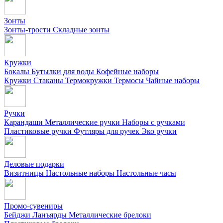
Зонты
Зонты-трости
Складные зонты
Кружки
Бокалы
Бутылки для воды
Кофейные наборы
Кружки
Стаканы
Термокружки
Термосы
Чайные наборы
Ручки
Карандаши
Металлические ручки
Наборы с ручками
Пластиковые ручки
Футляры для ручек
Эко ручки
Деловые подарки
Визитницы
Настольные наборы
Настольные часы
Промо-сувениры
Бейджи
Ланъярды
Металлические брелоки