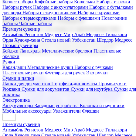
Бизнес наборы
Кофейные наборы
Кошельки
Наборы из кожи
Наборы ручек
Наборы с аккумуляторами
Наборы с бутылками
для воды
Наборы с ежедневниками
Наборы с кружками
Наборы с термокружками
Наборы с флешками
Новогодние
Корпоративные подарки
наборы
Чайные наборы
Поставка со склада и производство
Премиум сувенир
Ансамбль Регистон
Медресе Мир Араб
Медресе Тиллакори
Орда Худояр-хана
Стелла новый Узбекистан
Шердор Медресе
Мы предлагаем широкий выбор корпоративных подарков и
Промо-сувениры
сувениров с логотипом. В нашем каталоге вы найдете
Бейджи
Ланъярды
Металлические брелоки
Пластиковые
продукцию для бизнеса, мероприятия и клиентов.
брелоки
Ручки
Карандаши
Металлические ручки
Наборы с ручками
Пластиковые ручки
Футляры для ручек
Эко ручки
Подарочные наборы
Сумки и папки
Бизнес наборы
Кофейные наборы
Кошельки
Папки для документов
Портфели-дипломаты
Промо-сумки
Наборы из кожи
Наборы ручек
Наборы с аккумуляторами
Рюкзаки
Сумки для документов
Сумки для ноутбука
Сумки для
Наборы с бутылками для воды
Наборы с ежедневниками
пикника
Наборы с кружками
Наборы с термокружками
Наборы с
Электроника
флешками
Новогодние наборы
Чайные наборы
Аккумуляторы
Зарядные устройства
Колонки и наушники
Мобильные аксессуары
Увлажнители
Флешки
Премиум сувенир
Ансамбль Регистон
Медресе Мир Араб
Медресе Тиллакори
Орда Худояр-хана
Стелла новый Узбекистан
Шердор Медресе