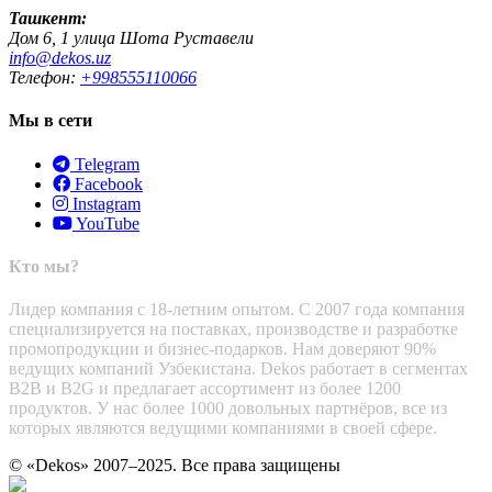
Ташкент:
Дом 6, 1 улица Шота Руставели
info@dekos.uz
Телефон:
+998555110066
Мы в сети
Telegram
Facebook
Instagram
YouTube
Кто мы?
Лидер компания с 18-летним опытом. С 2007 года компания
специализируется на поставках, производстве и разработке
промопродукции и бизнес-подарков. Нам доверяют 90%
ведущих компаний Узбекистана. Dekos работает в сегментах
B2B и B2G и предлагает ассортимент из более 1200
продуктов. У нас более 1000 довольных партнёров, все из
которых являются ведущими компаниями в своей сфере.
© «Dekos» 2007–2025. Все права защищены