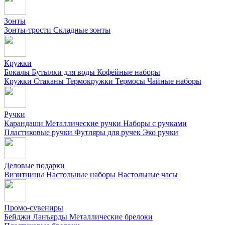
Зонты
Зонты-трости
Складные зонты
Кружки
Бокалы
Бутылки для воды
Кофейные наборы
Кружки
Стаканы
Термокружки
Термосы
Чайные наборы
Ручки
Карандаши
Металлические ручки
Наборы с ручками
Пластиковые ручки
Футляры для ручек
Эко ручки
Деловые подарки
Визитницы
Настольные наборы
Настольные часы
Промо-сувениры
Бейджи
Ланъярды
Металлические брелоки