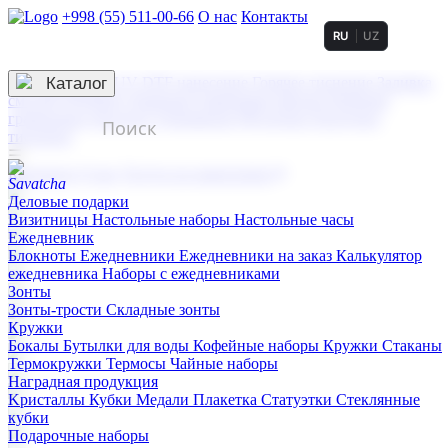
+998 (55) 511-00-66
О нас
Контакты
RU
UZ
Услуги по нанесению
3D гравировка
Каталог
UV DTF нанесение
Горячее тиснение
Заливка
смолой (Doming)
Лазерная гравировка мягкая
Лазерная
гравировка твердая
Сублимация
УФ-печать
Холодное
тиснение
☰
Контакты
О нас
Услуги по нанесению
Деловые подарки
Визитницы
Настольные наборы
Настольные часы
Ежедневник
Блокноты
Ежедневники
Ежедневники на заказ
Калькулятор
ежедневника
Наборы с ежедневниками
Зонты
Зонты-трости
Складные зонты
Кружки
Бокалы
Бутылки для воды
Кофейные наборы
Кружки
Стаканы
Термокружки
Термосы
Чайные наборы
Наградная продукция
Kристаллы
Кубки
Медали
Плакетка
Статуэтки
Стеклянные
кубки
Подарочные наборы