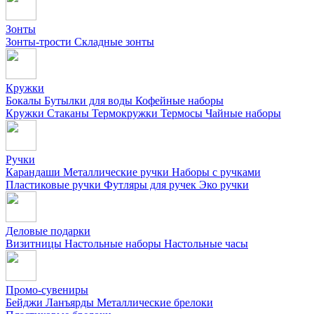
Зонты
Зонты-трости
Складные зонты
Кружки
Бокалы
Бутылки для воды
Кофейные наборы
Кружки
Стаканы
Термокружки
Термосы
Чайные наборы
Ручки
Карандаши
Металлические ручки
Наборы с ручками
Пластиковые ручки
Футляры для ручек
Эко ручки
Деловые подарки
Визитницы
Настольные наборы
Настольные часы
Промо-сувениры
Бейджи
Ланъярды
Металлические брелоки