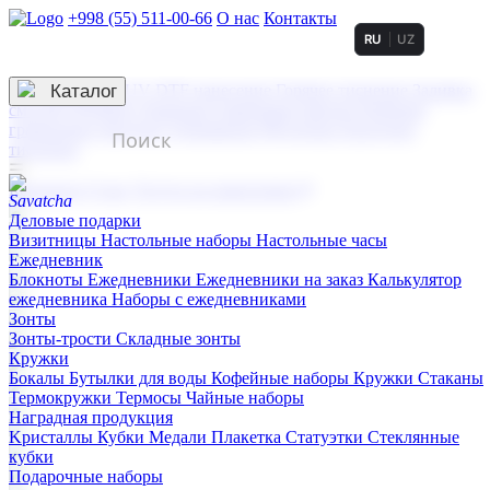
+998 (55) 511-00-66
О нас
Контакты
RU
UZ
Услуги по нанесению
3D гравировка
Каталог
UV DTF нанесение
Горячее тиснение
Заливка
смолой (Doming)
Лазерная гравировка мягкая
Лазерная
гравировка твердая
Сублимация
УФ-печать
Холодное
тиснение
☰
Контакты
О нас
Услуги по нанесению
Деловые подарки
Визитницы
Настольные наборы
Настольные часы
Ежедневник
Блокноты
Ежедневники
Ежедневники на заказ
Калькулятор
ежедневника
Наборы с ежедневниками
Зонты
Зонты-трости
Складные зонты
Кружки
Бокалы
Бутылки для воды
Кофейные наборы
Кружки
Стаканы
Термокружки
Термосы
Чайные наборы
Наградная продукция
Kристаллы
Кубки
Медали
Плакетка
Статуэтки
Стеклянные
кубки
Подарочные наборы