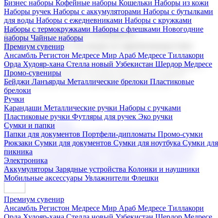
Бизнес наборы
Кофейные наборы
Кошельки
Наборы из кожи
Наборы ручек
Наборы с аккумуляторами
Наборы с бутылками
для воды
Наборы с ежедневниками
Наборы с кружками
Наборы с термокружками
Наборы с флешками
Новогодние
Корпоративные подарки
наборы
Чайные наборы
Поставка со склада и производство
Премиум сувенир
Ансамбль Регистон
Медресе Мир Араб
Медресе Тиллакори
Орда Худояр-хана
Стелла новый Узбекистан
Шердор Медресе
Мы предлагаем широкий выбор корпоративных подарков и
Промо-сувениры
сувениров с логотипом. В нашем каталоге вы найдете
Бейджи
Ланъярды
Металлические брелоки
Пластиковые
продукцию для бизнеса, мероприятия и клиентов.
брелоки
Ручки
Карандаши
Металлические ручки
Наборы с ручками
Пластиковые ручки
Футляры для ручек
Эко ручки
Подарочные наборы
Сумки и папки
Бизнес наборы
Кофейные наборы
Кошельки
Папки для документов
Портфели-дипломаты
Промо-сумки
Наборы из кожи
Наборы ручек
Наборы с аккумуляторами
Рюкзаки
Сумки для документов
Сумки для ноутбука
Сумки для
Наборы с бутылками для воды
Наборы с ежедневниками
пикника
Наборы с кружками
Наборы с термокружками
Наборы с
Электроника
флешками
Новогодние наборы
Чайные наборы
Аккумуляторы
Зарядные устройства
Колонки и наушники
Мобильные аксессуары
Увлажнители
Флешки
Премиум сувенир
Ансамбль Регистон
Медресе Мир Араб
Медресе Тиллакори
Орда Худояр-хана
Стелла новый Узбекистан
Шердор Медресе