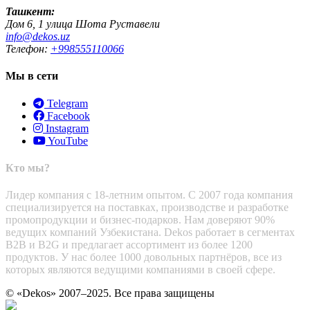
Ташкент:
Дом 6, 1 улица Шота Руставели
info@dekos.uz
Телефон:
+998555110066
Мы в сети
Telegram
Facebook
Instagram
YouTube
Кто мы?
Лидер компания с 18-летним опытом. С 2007 года компания
специализируется на поставках, производстве и разработке
промопродукции и бизнес-подарков. Нам доверяют 90%
ведущих компаний Узбекистана. Dekos работает в сегментах
B2B и B2G и предлагает ассортимент из более 1200
продуктов. У нас более 1000 довольных партнёров, все из
которых являются ведущими компаниями в своей сфере.
© «Dekos» 2007–2025. Все права защищены