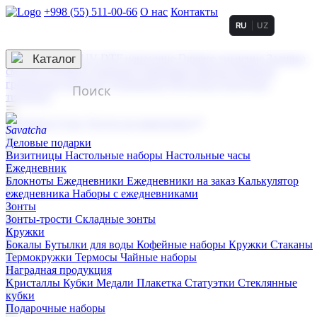
+998 (55) 511-00-66
О нас
Контакты
RU
UZ
Услуги по нанесению
3D гравировка
Каталог
UV DTF нанесение
Горячее тиснение
Заливка
смолой (Doming)
Лазерная гравировка мягкая
Лазерная
гравировка твердая
Сублимация
УФ-печать
Холодное
тиснение
☰
Контакты
О нас
Услуги по нанесению
Деловые подарки
Визитницы
Настольные наборы
Настольные часы
Ежедневник
Блокноты
Ежедневники
Ежедневники на заказ
Калькулятор
ежедневника
Наборы с ежедневниками
Зонты
Зонты-трости
Складные зонты
Кружки
Бокалы
Бутылки для воды
Кофейные наборы
Кружки
Стаканы
Термокружки
Термосы
Чайные наборы
Наградная продукция
Kристаллы
Кубки
Медали
Плакетка
Статуэтки
Стеклянные
кубки
Подарочные наборы