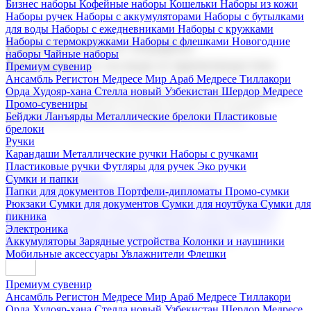
Бизнес наборы
Кофейные наборы
Кошельки
Наборы из кожи
Наборы ручек
Наборы с аккумуляторами
Наборы с бутылками
для воды
Наборы с ежедневниками
Наборы с кружками
Наборы с термокружками
Наборы с флешками
Новогодние
Корпоративные подарки
наборы
Чайные наборы
Поставка со склада и производство
Премиум сувенир
Ансамбль Регистон
Медресе Мир Араб
Медресе Тиллакори
Орда Худояр-хана
Стелла новый Узбекистан
Шердор Медресе
Мы предлагаем широкий выбор корпоративных подарков и
Промо-сувениры
сувениров с логотипом. В нашем каталоге вы найдете
Бейджи
Ланъярды
Металлические брелоки
Пластиковые
продукцию для бизнеса, мероприятия и клиентов.
брелоки
Ручки
Карандаши
Металлические ручки
Наборы с ручками
Пластиковые ручки
Футляры для ручек
Эко ручки
Подарочные наборы
Сумки и папки
Бизнес наборы
Кофейные наборы
Кошельки
Папки для документов
Портфели-дипломаты
Промо-сумки
Наборы из кожи
Наборы ручек
Наборы с аккумуляторами
Рюкзаки
Сумки для документов
Сумки для ноутбука
Сумки для
Наборы с бутылками для воды
Наборы с ежедневниками
пикника
Наборы с кружками
Наборы с термокружками
Наборы с
Электроника
флешками
Новогодние наборы
Чайные наборы
Аккумуляторы
Зарядные устройства
Колонки и наушники
Мобильные аксессуары
Увлажнители
Флешки
Премиум сувенир
Ансамбль Регистон
Медресе Мир Араб
Медресе Тиллакори
Орда Худояр-хана
Стелла новый Узбекистан
Шердор Медресе