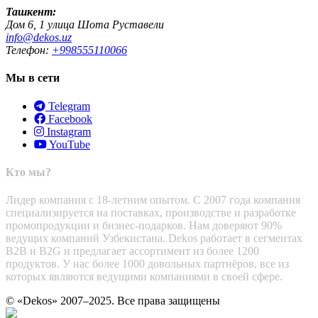
Ташкент:
Дом 6, 1 улица Шота Руставели
info@dekos.uz
Телефон:
+998555110066
Мы в сети
Telegram
Facebook
Instagram
YouTube
Кто мы?
Лидер компания с 18-летним опытом. С 2007 года компания
специализируется на поставках, производстве и разработке
промопродукции и бизнес-подарков. Нам доверяют 90%
ведущих компаний Узбекистана. Dekos работает в сегментах
B2B и B2G и предлагает ассортимент из более 1200
продуктов. У нас более 1000 довольных партнёров, все из
которых являются ведущими компаниями в своей сфере.
© «Dekos» 2007–2025. Все права защищены