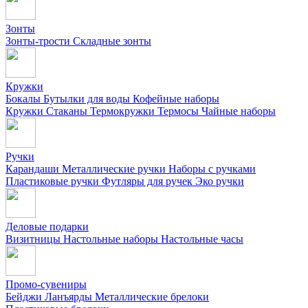
Зонты
Зонты-трости
Складные зонты
Кружки
Бокалы
Бутылки для воды
Кофейные наборы
Кружки
Стаканы
Термокружки
Термосы
Чайные наборы
Ручки
Карандаши
Металлические ручки
Наборы с ручками
Пластиковые ручки
Футляры для ручек
Эко ручки
Деловые подарки
Визитницы
Настольные наборы
Настольные часы
Промо-сувениры
Бейджи
Ланъярды
Металлические брелоки