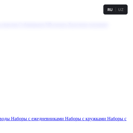
RU
UZ
а твердая
Сублимация
УФ-печать
Холодное тиснение
 воды
Наборы с ежедневниками
Наборы с кружками
Наборы с