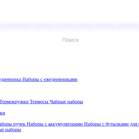
молой (Doming)
Лазерная гравировка мягкая
Лазерная гравировк
едневника
Наборы с ежедневниками
Термокружки
Термосы
Чайные наборы
бки
аборы ручек
Наборы с аккумуляторами
Наборы с бутылками для
ые наборы