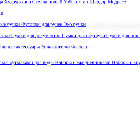
а Худояр-хана
Стелла новый Узбекистан
Шердор Медресе
ки
вые ручки
Футляры для ручек
Эко ручки
ниров с логотипом. В нашем каталоге вы найдете продукцию для
заки
Сумки для документов
Сумки для ноутбука
Сумки для пик
льные аксессуары
Увлажнители
Флешки
ры с бутылками для воды
Наборы с ежедневниками
Наборы с к