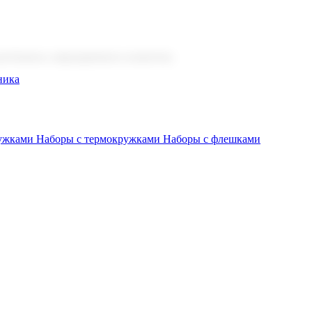
 бизнеса, мероприятия и клиентов.
ника
ружками
Наборы с термокружками
Наборы с флешками