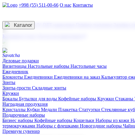
+998 (55) 511-00-66
О нас
Контакты
Услуги по нанесению
3D гравировка
Каталог
UV DTF нанесение
Горячее тиснение
Заливка с
☰
Контакты
О нас
Услуги по нанесению
Деловые подарки
Визитницы
Настольные наборы
Настольные часы
Ежедневник
Блокноты
Ежедневники
Ежедневники на заказ
Калькулятор еж
Зонты
Зонты-трости
Складные зонты
Кружки
Бокалы
Бутылки для воды
Кофейные наборы
Кружки
Стаканы
Наградная продукция
Kристаллы
Кубки
Медали
Плакетка
Статуэтки
Стеклянные ку
Подарочные наборы
Бизнес наборы
Кофейные наборы
Кошельки
Наборы из кожи
Н
термокружками
Наборы с флешками
Новогодние наборы
Чайн
Премиум сувенир