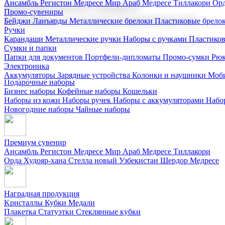
Ансамбль Регистон
Медресе Мир Араб
Медресе Тиллакори
Орд
Корпоративные подарки
Промо-сувениры
Поставка со склада и производство
Бейджи
Ланъярды
Металлические брелоки
Пластиковые брело
Ручки
Карандаши
Металлические ручки
Наборы с ручками
Пластико
Мы предлагаем широкий выбор корпоративных подарков и суве
Сумки и папки
Папки для документов
Портфели-дипломаты
Промо-сумки
Рюк
Электроника
Аккумуляторы
Зарядные устройства
Колонки и наушники
Моби
Подарочные наборы
Бизнес наборы
Кофейные наборы
Кошельки
Наборы из кожи
Наборы ручек
Наборы с аккумуляторами
Набо
Новогодние наборы
Чайные наборы
Премиум сувенир
Ансамбль Регистон
Медресе Мир Араб
Медресе Тиллакори
Орда Худояр-хана
Стелла новый Узбекистан
Шердор Медресе
Наградная продукция
Kристаллы
Кубки
Медали
Плакетка
Статуэтки
Стеклянные кубки