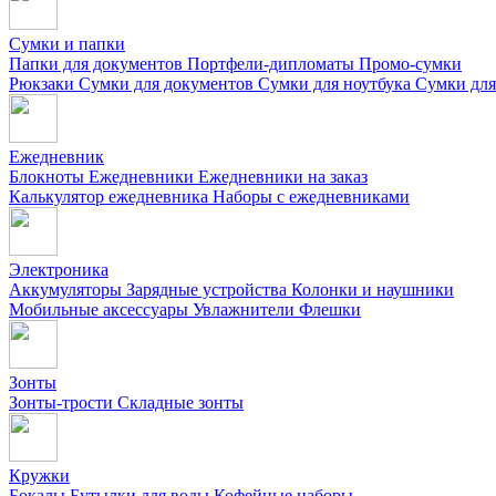
Сумки и папки
Папки для документов
Портфели-дипломаты
Промо-сумки
Рюкзаки
Сумки для документов
Сумки для ноутбука
Сумки для
Ежедневник
Блокноты
Ежедневники
Ежедневники на заказ
Калькулятор ежедневника
Наборы с ежедневниками
Электроника
Аккумуляторы
Зарядные устройства
Колонки и наушники
Мобильные аксессуары
Увлажнители
Флешки
Зонты
Зонты-трости
Складные зонты
Кружки
Бокалы
Бутылки для воды
Кофейные наборы