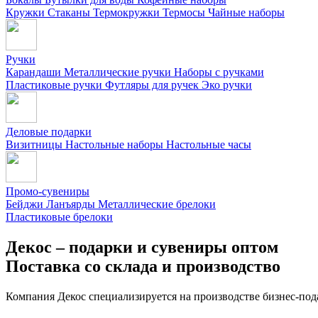
Кружки
Стаканы
Термокружки
Термосы
Чайные наборы
Ручки
Карандаши
Металлические ручки
Наборы с ручками
Пластиковые ручки
Футляры для ручек
Эко ручки
Деловые подарки
Визитницы
Настольные наборы
Настольные часы
Промо-сувениры
Бейджи
Ланъярды
Металлические брелоки
Пластиковые брелоки
Декос – подарки и сувениры оптом
Поставка со склада и производство
Компания Декос специализируется на производстве бизнес-под