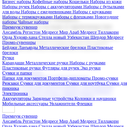
Бизнес наборы
Кофейные наборы
Кошельки
Наборы из кожи
Наборы ручек
Наборы с аккумуляторами
Наборы с бутылками
для воды
Наборы с ежедневниками
Наборы с кружками
Наборы с термокружками
Наборы с флешками
Новогодние
Корпоративные подарки
наборы
Чайные наборы
Поставка со склада и производство
Премиум сувенир
Ансамбль Регистон
Медресе Мир Араб
Медресе Тиллакори
Орда Худояр-хана
Стелла новый Узбекистан
Шердор Медресе
Мы предлагаем широкий выбор корпоративных подарков и
Промо-сувениры
сувениров с логотипом. В нашем каталоге вы найдете
Бейджи
Ланъярды
Металлические брелоки
Пластиковые
продукцию для бизнеса, мероприятия и клиентов.
брелоки
Ручки
Карандаши
Металлические ручки
Наборы с ручками
Пластиковые ручки
Футляры для ручек
Эко ручки
Подарочные наборы
Сумки и папки
Бизнес наборы
Кофейные наборы
Кошельки
Папки для документов
Портфели-дипломаты
Промо-сумки
Наборы из кожи
Наборы ручек
Наборы с аккумуляторами
Рюкзаки
Сумки для документов
Сумки для ноутбука
Сумки для
Наборы с бутылками для воды
Наборы с ежедневниками
пикника
Наборы с кружками
Наборы с термокружками
Наборы с
Электроника
флешками
Новогодние наборы
Чайные наборы
Аккумуляторы
Зарядные устройства
Колонки и наушники
Мобильные аксессуары
Увлажнители
Флешки
Премиум сувенир
Ансамбль Регистон
Медресе Мир Араб
Медресе Тиллакори
Орда Худояр-хана
Стелла новый Узбекистан
Шердор Медресе