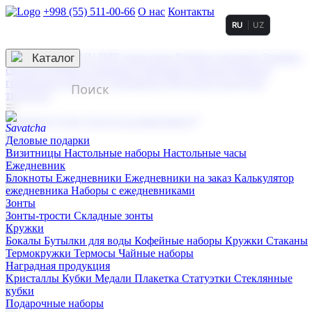
+998 (55) 511-00-66
О нас
Контакты
RU
UZ
Услуги по нанесению
3D гравировка
Каталог
UV DTF нанесение
Горячее тиснение
Заливка
смолой (Doming)
Лазерная гравировка мягкая
Лазерная
гравировка твердая
Сублимация
УФ-печать
Холодное
тиснение
☰
Контакты
О нас
Услуги по нанесению
Деловые подарки
Визитницы
Настольные наборы
Настольные часы
Ежедневник
Блокноты
Ежедневники
Ежедневники на заказ
Калькулятор
ежедневника
Наборы с ежедневниками
Зонты
Зонты-трости
Складные зонты
Кружки
Бокалы
Бутылки для воды
Кофейные наборы
Кружки
Стаканы
Термокружки
Термосы
Чайные наборы
Наградная продукция
Kристаллы
Кубки
Медали
Плакетка
Статуэтки
Стеклянные
кубки
Подарочные наборы