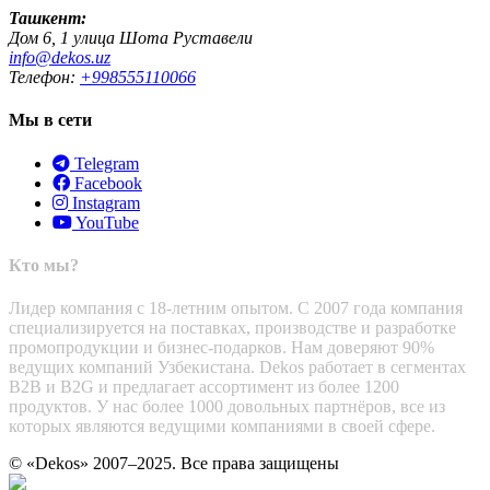
Ташкент:
Дом 6, 1 улица Шота Руставели
info@dekos.uz
Телефон:
+998555110066
Мы в сети
Telegram
Facebook
Instagram
YouTube
Кто мы?
Лидер компания с 18-летним опытом. С 2007 года компания
специализируется на поставках, производстве и разработке
промопродукции и бизнес-подарков. Нам доверяют 90%
ведущих компаний Узбекистана. Dekos работает в сегментах
B2B и B2G и предлагает ассортимент из более 1200
продуктов. У нас более 1000 довольных партнёров, все из
которых являются ведущими компаниями в своей сфере.
© «Dekos» 2007–2025. Все права защищены