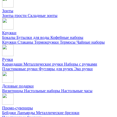
Зонты
Зонты-трости
Складные зонты
Кружки
Бокалы
Бутылки для воды
Кофейные наборы
Кружки
Стаканы
Термокружки
Термосы
Чайные наборы
Ручки
Карандаши
Металлические ручки
Наборы с ручками
Пластиковые ручки
Футляры для ручек
Эко ручки
Деловые подарки
Визитницы
Настольные наборы
Настольные часы
Промо-сувениры
Бейджи
Ланъярды
Металлические брелоки