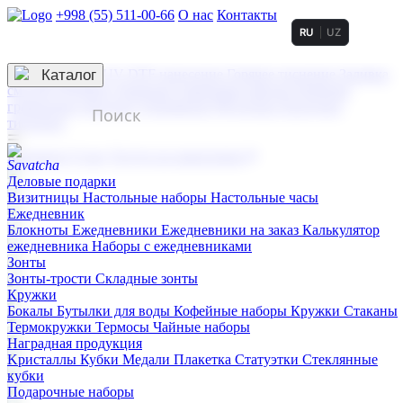
+998 (55) 511-00-66
О нас
Контакты
RU
UZ
Услуги по нанесению
3D гравировка
Каталог
UV DTF нанесение
Горячее тиснение
Заливка
смолой (Doming)
Лазерная гравировка мягкая
Лазерная
гравировка твердая
Сублимация
УФ-печать
Холодное
тиснение
☰
Контакты
О нас
Услуги по нанесению
Деловые подарки
Визитницы
Настольные наборы
Настольные часы
Ежедневник
Блокноты
Ежедневники
Ежедневники на заказ
Калькулятор
ежедневника
Наборы с ежедневниками
Зонты
Зонты-трости
Складные зонты
Кружки
Бокалы
Бутылки для воды
Кофейные наборы
Кружки
Стаканы
Термокружки
Термосы
Чайные наборы
Наградная продукция
Kристаллы
Кубки
Медали
Плакетка
Статуэтки
Стеклянные
кубки
Подарочные наборы