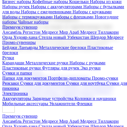
Бизнес наборы
Кофейные наборы
Кошельки
Наборы из кожи
Наборы ручек
Наборы с аккумуляторами
Наборы с бутылками
для воды
Наборы с ежедневниками
Наборы с кружками
Наборы с термокружками
Наборы с флешками
Новогодние
Корпоративные подарки
наборы
Чайные наборы
Поставка со склада и производство
Премиум сувенир
Ансамбль Регистон
Медресе Мир Араб
Медресе Тиллакори
Орда Худояр-хана
Стелла новый Узбекистан
Шердор Медресе
Мы предлагаем широкий выбор корпоративных подарков и
Промо-сувениры
сувениров с логотипом. В нашем каталоге вы найдете
Бейджи
Ланъярды
Металлические брелоки
Пластиковые
продукцию для бизнеса, мероприятия и клиентов.
брелоки
Ручки
Карандаши
Металлические ручки
Наборы с ручками
Пластиковые ручки
Футляры для ручек
Эко ручки
Подарочные наборы
Сумки и папки
Бизнес наборы
Кофейные наборы
Кошельки
Папки для документов
Портфели-дипломаты
Промо-сумки
Наборы из кожи
Наборы ручек
Наборы с аккумуляторами
Рюкзаки
Сумки для документов
Сумки для ноутбука
Сумки для
Наборы с бутылками для воды
Наборы с ежедневниками
пикника
Наборы с кружками
Наборы с термокружками
Наборы с
Электроника
флешками
Новогодние наборы
Чайные наборы
Аккумуляторы
Зарядные устройства
Колонки и наушники
Мобильные аксессуары
Увлажнители
Флешки
Премиум сувенир
Ансамбль Регистон
Медресе Мир Араб
Медресе Тиллакори
Орда Худояр-хана
Стелла новый Узбекистан
Шердор Медресе