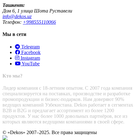
Ташкент:
Дом 6, 1 улица Шота Руставели
info@dekos.uz
Телефон:
+998555110066
Мы в сети
Telegram
Facebook
Instagram
YouTube
Кто мы?
Лидер компания с 18-летним опытом. С 2007 года компания
специализируется на поставках, производстве и разработке
промопродукции и бизнес-подарков. Нам доверяют 90%
ведущих компаний Узбекистана. Dekos работает в сегментах
B2B и B2G и предлагает ассортимент из более 1200
продуктов. У нас более 1000 довольных партнёров, все из
которых являются ведущими компаниями в своей сфере.
© «Dekos» 2007–2025. Все права защищены