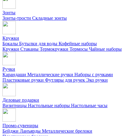
Зонты
Зонты-трости
Складные зонты
Кружки
Бокалы
Бутылки для воды
Кофейные наборы
Кружки
Стаканы
Термокружки
Термосы
Чайные наборы
Ручки
Карандаши
Металлические ручки
Наборы с ручками
Пластиковые ручки
Футляры для ручек
Эко ручки
Деловые подарки
Визитницы
Настольные наборы
Настольные часы
Промо-сувениры
Бейджи
Ланъярды
Металлические брелоки