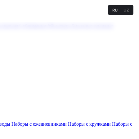
RU
UZ
а твердая
Сублимация
УФ-печать
Холодное тиснение
 воды
Наборы с ежедневниками
Наборы с кружками
Наборы с