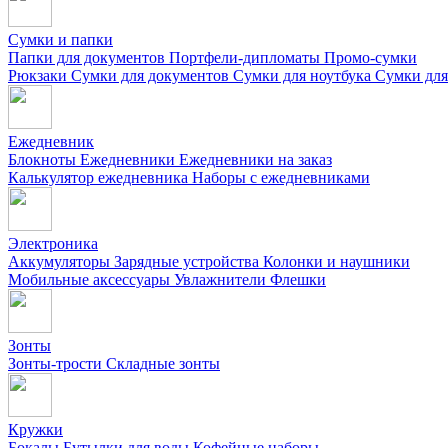
Сумки и папки
Папки для документов
Портфели-дипломаты
Промо-сумки
Рюкзаки
Сумки для документов
Сумки для ноутбука
Сумки для
Ежедневник
Блокноты
Ежедневники
Ежедневники на заказ
Калькулятор ежедневника
Наборы с ежедневниками
Электроника
Аккумуляторы
Зарядные устройства
Колонки и наушники
Мобильные аксессуары
Увлажнители
Флешки
Зонты
Зонты-трости
Складные зонты
Кружки
Бокалы
Бутылки для воды
Кофейные наборы