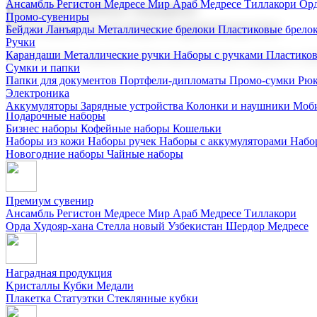
Ансамбль Регистон
Медресе Мир Араб
Медресе Тиллакори
Орд
Корпоративные подарки
Промо-сувениры
Поставка со склада и производство
Бейджи
Ланъярды
Металлические брелоки
Пластиковые брело
Ручки
Карандаши
Металлические ручки
Наборы с ручками
Пластико
Мы предлагаем широкий выбор корпоративных подарков и суве
Сумки и папки
Папки для документов
Портфели-дипломаты
Промо-сумки
Рюк
Электроника
Аккумуляторы
Зарядные устройства
Колонки и наушники
Моби
Подарочные наборы
Бизнес наборы
Кофейные наборы
Кошельки
Наборы из кожи
Наборы ручек
Наборы с аккумуляторами
Набо
Новогодние наборы
Чайные наборы
Премиум сувенир
Ансамбль Регистон
Медресе Мир Араб
Медресе Тиллакори
Орда Худояр-хана
Стелла новый Узбекистан
Шердор Медресе
Наградная продукция
Kристаллы
Кубки
Медали
Плакетка
Статуэтки
Стеклянные кубки