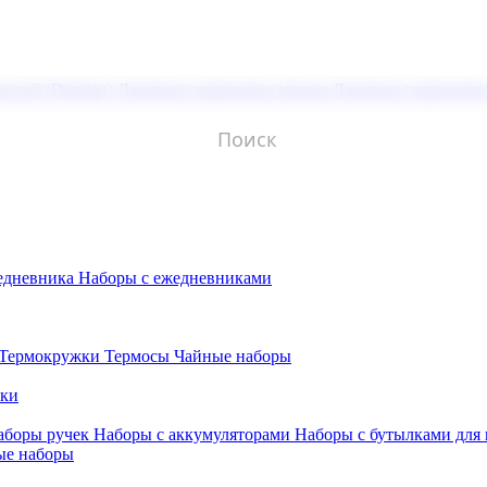
молой (Doming)
Лазерная гравировка мягкая
Лазерная гравировк
едневника
Наборы с ежедневниками
Термокружки
Термосы
Чайные наборы
бки
аборы ручек
Наборы с аккумуляторами
Наборы с бутылками для
ые наборы