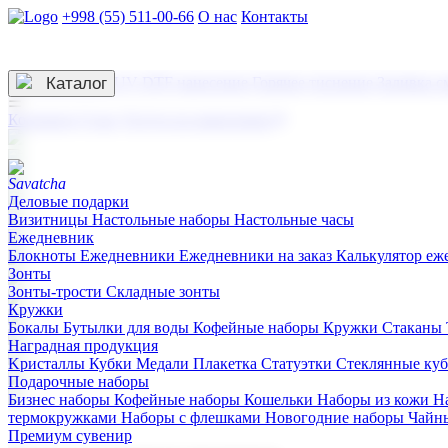
+998 (55) 511-00-66
О нас
Контакты
Услуги по нанесению
3D гравировка
Каталог
UV DTF нанесение
Горячее тиснение
Заливка с
☰
Контакты
О нас
Услуги по нанесению
Деловые подарки
Визитницы
Настольные наборы
Настольные часы
Ежедневник
Блокноты
Ежедневники
Ежедневники на заказ
Калькулятор еж
Зонты
Зонты-трости
Складные зонты
Кружки
Бокалы
Бутылки для воды
Кофейные наборы
Кружки
Стаканы
Наградная продукция
Kристаллы
Кубки
Медали
Плакетка
Статуэтки
Стеклянные ку
Подарочные наборы
Бизнес наборы
Кофейные наборы
Кошельки
Наборы из кожи
Н
термокружками
Наборы с флешками
Новогодние наборы
Чайн
Премиум сувенир