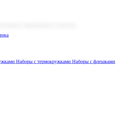
 бизнеса, мероприятия и клиентов.
ника
ружками
Наборы с термокружками
Наборы с флешками