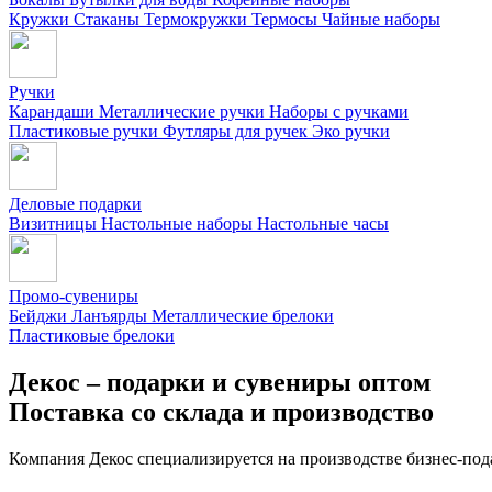
Кружки
Стаканы
Термокружки
Термосы
Чайные наборы
Ручки
Карандаши
Металлические ручки
Наборы с ручками
Пластиковые ручки
Футляры для ручек
Эко ручки
Деловые подарки
Визитницы
Настольные наборы
Настольные часы
Промо-сувениры
Бейджи
Ланъярды
Металлические брелоки
Пластиковые брелоки
Декос – подарки и сувениры оптом
Поставка со склада и производство
Компания Декос специализируется на производстве бизнес-под