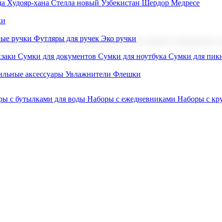
а Худояр-хана
Стелла новый Узбекистан
Шердор Медресе
ки
вые ручки
Футляры для ручек
Эко ручки
ниров с логотипом. В нашем каталоге вы найдете продукцию для
заки
Сумки для документов
Сумки для ноутбука
Сумки для пик
льные аксессуары
Увлажнители
Флешки
ры с бутылками для воды
Наборы с ежедневниками
Наборы с к