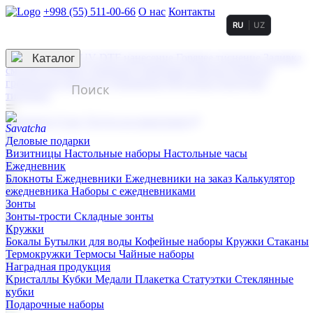
+998 (55) 511-00-66
О нас
Контакты
RU
UZ
Услуги по нанесению
3D гравировка
Каталог
UV DTF нанесение
Горячее тиснение
Заливка
смолой (Doming)
Лазерная гравировка мягкая
Лазерная
гравировка твердая
Сублимация
УФ-печать
Холодное
тиснение
☰
Контакты
О нас
Услуги по нанесению
Деловые подарки
Визитницы
Настольные наборы
Настольные часы
Ежедневник
Блокноты
Ежедневники
Ежедневники на заказ
Калькулятор
ежедневника
Наборы с ежедневниками
Зонты
Зонты-трости
Складные зонты
Кружки
Бокалы
Бутылки для воды
Кофейные наборы
Кружки
Стаканы
Термокружки
Термосы
Чайные наборы
Наградная продукция
Kристаллы
Кубки
Медали
Плакетка
Статуэтки
Стеклянные
кубки
Подарочные наборы