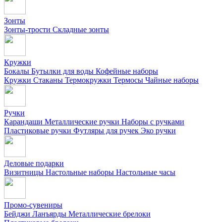
Зонты
Зонты-трости
Складные зонты
Кружки
Бокалы
Бутылки для воды
Кофейные наборы
Кружки
Стаканы
Термокружки
Термосы
Чайные наборы
Ручки
Карандаши
Металлические ручки
Наборы с ручками
Пластиковые ручки
Футляры для ручек
Эко ручки
Деловые подарки
Визитницы
Настольные наборы
Настольные часы
Промо-сувениры
Бейджи
Ланъярды
Металлические брелоки