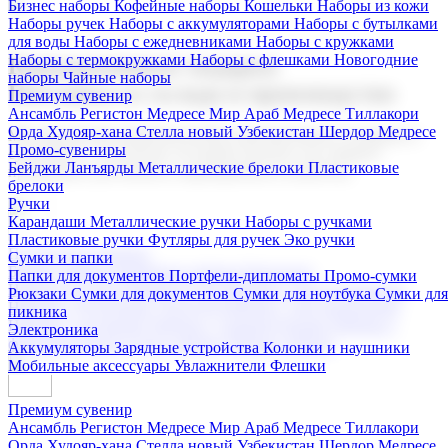
Бизнес наборы
Кофейные наборы
Кошельки
Наборы из кожи
Наборы ручек
Наборы с аккумуляторами
Наборы с бутылками
для воды
Наборы с ежедневниками
Наборы с кружками
Наборы с термокружками
Наборы с флешками
Новогодние
Корпоративные подарки
наборы
Чайные наборы
Поставка со склада и производство
Премиум сувенир
Ансамбль Регистон
Медресе Мир Араб
Медресе Тиллакори
Орда Худояр-хана
Стелла новый Узбекистан
Шердор Медресе
Мы предлагаем широкий выбор корпоративных подарков и
Промо-сувениры
сувениров с логотипом. В нашем каталоге вы найдете
Бейджи
Ланъярды
Металлические брелоки
Пластиковые
продукцию для бизнеса, мероприятия и клиентов.
брелоки
Ручки
Карандаши
Металлические ручки
Наборы с ручками
Пластиковые ручки
Футляры для ручек
Эко ручки
Подарочные наборы
Сумки и папки
Бизнес наборы
Кофейные наборы
Кошельки
Папки для документов
Портфели-дипломаты
Промо-сумки
Наборы из кожи
Наборы ручек
Наборы с аккумуляторами
Рюкзаки
Сумки для документов
Сумки для ноутбука
Сумки для
Наборы с бутылками для воды
Наборы с ежедневниками
пикника
Наборы с кружками
Наборы с термокружками
Наборы с
Электроника
флешками
Новогодние наборы
Чайные наборы
Аккумуляторы
Зарядные устройства
Колонки и наушники
Мобильные аксессуары
Увлажнители
Флешки
Премиум сувенир
Ансамбль Регистон
Медресе Мир Араб
Медресе Тиллакори
Орда Худояр-хана
Стелла новый Узбекистан
Шердор Медресе