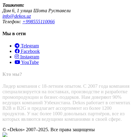
Ташкент:
Дом 6, 1 улица Шота Руставели
info@dekos.uz
Телефон:
+998555110066
Мы в сети
Telegram
Facebook
Instagram
YouTube
Кто мы?
Лидер компания с 18-летним опытом. С 2007 года компания
специализируется на поставках, производстве и разработке
промопродукции и бизнес-подарков. Нам доверяют 90%
ведущих компаний Узбекистана. Dekos работает в сегментах
B2B и B2G и предлагает ассортимент из более 1200
продуктов. У нас более 1000 довольных партнёров, все из
которых являются ведущими компаниями в своей сфере.
© «Dekos» 2007–2025. Все права защищены