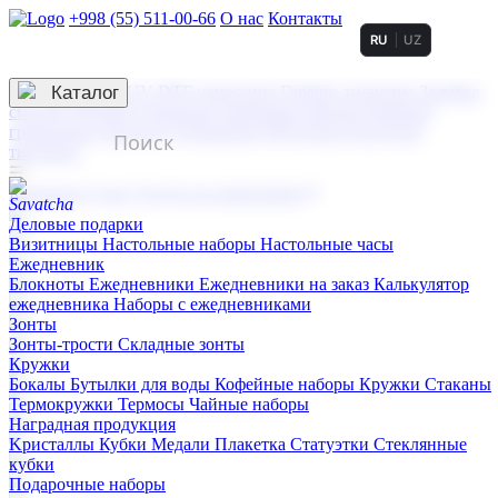
+998 (55) 511-00-66
О нас
Контакты
RU
UZ
Услуги по нанесению
3D гравировка
Каталог
UV DTF нанесение
Горячее тиснение
Заливка
смолой (Doming)
Лазерная гравировка мягкая
Лазерная
гравировка твердая
Сублимация
УФ-печать
Холодное
тиснение
☰
Контакты
О нас
Услуги по нанесению
Деловые подарки
Визитницы
Настольные наборы
Настольные часы
Ежедневник
Блокноты
Ежедневники
Ежедневники на заказ
Калькулятор
ежедневника
Наборы с ежедневниками
Зонты
Зонты-трости
Складные зонты
Кружки
Бокалы
Бутылки для воды
Кофейные наборы
Кружки
Стаканы
Термокружки
Термосы
Чайные наборы
Наградная продукция
Kристаллы
Кубки
Медали
Плакетка
Статуэтки
Стеклянные
кубки
Подарочные наборы