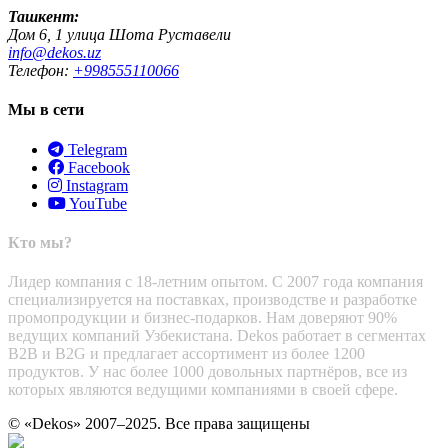
Ташкент:
Дом 6, 1 улица Шота Руставели
info@dekos.uz
Телефон:
+998555110066
Мы в сети
Telegram
Facebook
Instagram
YouTube
Кто мы?
Лидер компания с 18-летним опытом. С 2007 года компания
специализируется на поставках, производстве и разработке
промопродукции и бизнес-подарков. Нам доверяют 90%
ведущих компаний Узбекистана. Dekos работает в сегментах
B2B и B2G и предлагает ассортимент из более 1200
продуктов. У нас более 1000 довольных партнёров, все из
которых являются ведущими компаниями в своей сфере.
© «Dekos» 2007–2025. Все права защищены