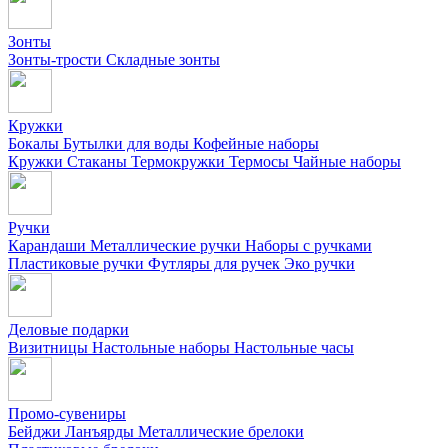
Зонты
Зонты-трости
Складные зонты
Кружки
Бокалы
Бутылки для воды
Кофейные наборы
Кружки
Стаканы
Термокружки
Термосы
Чайные наборы
Ручки
Карандаши
Металлические ручки
Наборы с ручками
Пластиковые ручки
Футляры для ручек
Эко ручки
Деловые подарки
Визитницы
Настольные наборы
Настольные часы
Промо-сувениры
Бейджи
Ланъярды
Металлические брелоки