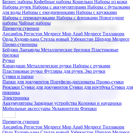
Бизнес наборы
Кофейные наборы
Кошельки
Наборы из кожи
Наборы ручек
Наборы с аккумуляторами
Наборы с бутылками
для воды
Наборы с ежедневниками
Наборы с кружками
Наборы с термокружками
Наборы с флешками
Новогодние
Корпоративные подарки
наборы
Чайные наборы
Поставка со склада и производство
Премиум сувенир
Ансамбль Регистон
Медресе Мир Араб
Медресе Тиллакори
Орда Худояр-хана
Стелла новый Узбекистан
Шердор Медресе
Мы предлагаем широкий выбор корпоративных подарков и
Промо-сувениры
сувениров с логотипом. В нашем каталоге вы найдете
Бейджи
Ланъярды
Металлические брелоки
Пластиковые
продукцию для бизнеса, мероприятия и клиентов.
брелоки
Ручки
Карандаши
Металлические ручки
Наборы с ручками
Пластиковые ручки
Футляры для ручек
Эко ручки
Подарочные наборы
Сумки и папки
Бизнес наборы
Кофейные наборы
Кошельки
Папки для документов
Портфели-дипломаты
Промо-сумки
Наборы из кожи
Наборы ручек
Наборы с аккумуляторами
Рюкзаки
Сумки для документов
Сумки для ноутбука
Сумки для
Наборы с бутылками для воды
Наборы с ежедневниками
пикника
Наборы с кружками
Наборы с термокружками
Наборы с
Электроника
флешками
Новогодние наборы
Чайные наборы
Аккумуляторы
Зарядные устройства
Колонки и наушники
Мобильные аксессуары
Увлажнители
Флешки
Премиум сувенир
Ансамбль Регистон
Медресе Мир Араб
Медресе Тиллакори
Орда Худояр-хана
Стелла новый Узбекистан
Шердор Медресе