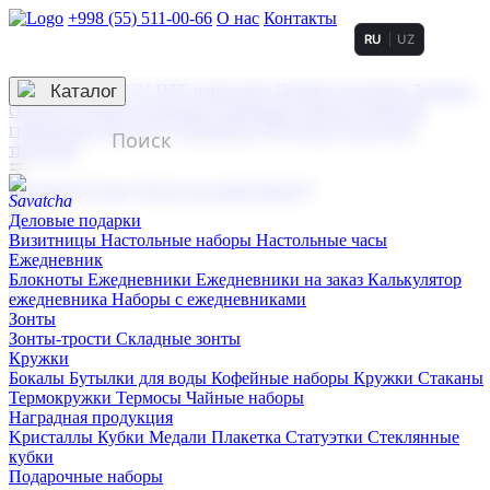
+998 (55) 511-00-66
О нас
Контакты
RU
UZ
Услуги по нанесению
3D гравировка
Каталог
UV DTF нанесение
Горячее тиснение
Заливка
смолой (Doming)
Лазерная гравировка мягкая
Лазерная
гравировка твердая
Сублимация
УФ-печать
Холодное
тиснение
☰
Контакты
О нас
Услуги по нанесению
Деловые подарки
Визитницы
Настольные наборы
Настольные часы
Ежедневник
Блокноты
Ежедневники
Ежедневники на заказ
Калькулятор
ежедневника
Наборы с ежедневниками
Зонты
Зонты-трости
Складные зонты
Кружки
Бокалы
Бутылки для воды
Кофейные наборы
Кружки
Стаканы
Термокружки
Термосы
Чайные наборы
Наградная продукция
Kристаллы
Кубки
Медали
Плакетка
Статуэтки
Стеклянные
кубки
Подарочные наборы