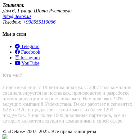
Ташкент:
Дом 6, 1 улица Шота Руставели
info@dekos.uz
Телефон:
+998555110066
Мы в сети
Telegram
Facebook
Instagram
YouTube
Кто мы?
Лидер компания с 18-летним опытом. С 2007 года компания
специализируется на поставках, производстве и разработке
промопродукции и бизнес-подарков. Нам доверяют 90%
ведущих компаний Узбекистана. Dekos работает в сегментах
B2B и B2G и предлагает ассортимент из более 1200
продуктов. У нас более 1000 довольных партнёров, все из
которых являются ведущими компаниями в своей сфере.
© «Dekos» 2007–2025. Все права защищены