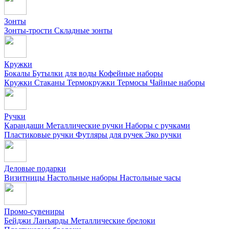
Зонты
Зонты-трости
Складные зонты
Кружки
Бокалы
Бутылки для воды
Кофейные наборы
Кружки
Стаканы
Термокружки
Термосы
Чайные наборы
Ручки
Карандаши
Металлические ручки
Наборы с ручками
Пластиковые ручки
Футляры для ручек
Эко ручки
Деловые подарки
Визитницы
Настольные наборы
Настольные часы
Промо-сувениры
Бейджи
Ланъярды
Металлические брелоки