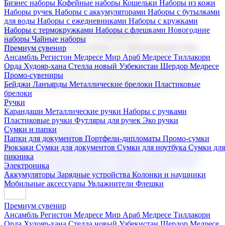
Бизнес наборы
Кофейные наборы
Кошельки
Наборы из кожи
Наборы ручек
Наборы с аккумуляторами
Наборы с бутылками
для воды
Наборы с ежедневниками
Наборы с кружками
Наборы с термокружками
Наборы с флешками
Новогодние
Корпоративные подарки
наборы
Чайные наборы
Поставка со склада и производство
Премиум сувенир
Ансамбль Регистон
Медресе Мир Араб
Медресе Тиллакори
Орда Худояр-хана
Стелла новый Узбекистан
Шердор Медресе
Мы предлагаем широкий выбор корпоративных подарков и
Промо-сувениры
сувениров с логотипом. В нашем каталоге вы найдете
Бейджи
Ланъярды
Металлические брелоки
Пластиковые
продукцию для бизнеса, мероприятия и клиентов.
брелоки
Ручки
Карандаши
Металлические ручки
Наборы с ручками
Пластиковые ручки
Футляры для ручек
Эко ручки
Подарочные наборы
Сумки и папки
Бизнес наборы
Кофейные наборы
Кошельки
Папки для документов
Портфели-дипломаты
Промо-сумки
Наборы из кожи
Наборы ручек
Наборы с аккумуляторами
Рюкзаки
Сумки для документов
Сумки для ноутбука
Сумки для
Наборы с бутылками для воды
Наборы с ежедневниками
пикника
Наборы с кружками
Наборы с термокружками
Наборы с
Электроника
флешками
Новогодние наборы
Чайные наборы
Аккумуляторы
Зарядные устройства
Колонки и наушники
Мобильные аксессуары
Увлажнители
Флешки
Премиум сувенир
Ансамбль Регистон
Медресе Мир Араб
Медресе Тиллакори
Орда Худояр-хана
Стелла новый Узбекистан
Шердор Медресе