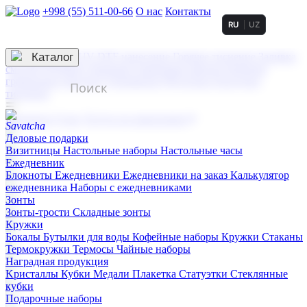
+998 (55) 511-00-66
О нас
Контакты
RU
UZ
Услуги по нанесению
3D гравировка
Каталог
UV DTF нанесение
Горячее тиснение
Заливка
смолой (Doming)
Лазерная гравировка мягкая
Лазерная
гравировка твердая
Сублимация
УФ-печать
Холодное
тиснение
☰
Контакты
О нас
Услуги по нанесению
Деловые подарки
Визитницы
Настольные наборы
Настольные часы
Ежедневник
Блокноты
Ежедневники
Ежедневники на заказ
Калькулятор
ежедневника
Наборы с ежедневниками
Зонты
Зонты-трости
Складные зонты
Кружки
Бокалы
Бутылки для воды
Кофейные наборы
Кружки
Стаканы
Термокружки
Термосы
Чайные наборы
Наградная продукция
Kристаллы
Кубки
Медали
Плакетка
Статуэтки
Стеклянные
кубки
Подарочные наборы