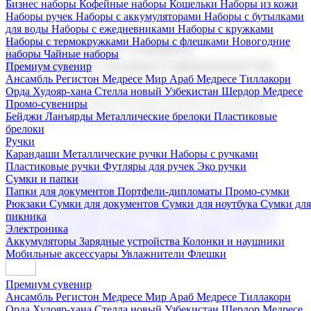
Бизнес наборы
Кофейные наборы
Кошельки
Наборы из кожи
Наборы ручек
Наборы с аккумуляторами
Наборы с бутылками
для воды
Наборы с ежедневниками
Наборы с кружками
Наборы с термокружками
Наборы с флешками
Новогодние
Корпоративные подарки
наборы
Чайные наборы
Поставка со склада и производство
Премиум сувенир
Ансамбль Регистон
Медресе Мир Араб
Медресе Тиллакори
Орда Худояр-хана
Стелла новый Узбекистан
Шердор Медресе
Мы предлагаем широкий выбор корпоративных подарков и
Промо-сувениры
сувениров с логотипом. В нашем каталоге вы найдете
Бейджи
Ланъярды
Металлические брелоки
Пластиковые
продукцию для бизнеса, мероприятия и клиентов.
брелоки
Ручки
Карандаши
Металлические ручки
Наборы с ручками
Пластиковые ручки
Футляры для ручек
Эко ручки
Подарочные наборы
Сумки и папки
Бизнес наборы
Кофейные наборы
Кошельки
Папки для документов
Портфели-дипломаты
Промо-сумки
Наборы из кожи
Наборы ручек
Наборы с аккумуляторами
Рюкзаки
Сумки для документов
Сумки для ноутбука
Сумки для
Наборы с бутылками для воды
Наборы с ежедневниками
пикника
Наборы с кружками
Наборы с термокружками
Наборы с
Электроника
флешками
Новогодние наборы
Чайные наборы
Аккумуляторы
Зарядные устройства
Колонки и наушники
Мобильные аксессуары
Увлажнители
Флешки
Премиум сувенир
Ансамбль Регистон
Медресе Мир Араб
Медресе Тиллакори
Орда Худояр-хана
Стелла новый Узбекистан
Шердор Медресе