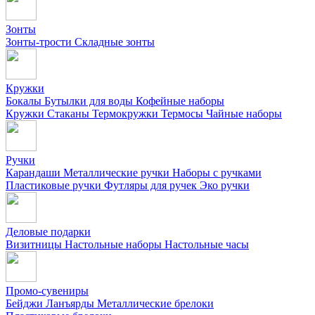
Зонты
Зонты-трости
Складные зонты
Кружки
Бокалы
Бутылки для воды
Кофейные наборы
Кружки
Стаканы
Термокружки
Термосы
Чайные наборы
Ручки
Карандаши
Металлические ручки
Наборы с ручками
Пластиковые ручки
Футляры для ручек
Эко ручки
Деловые подарки
Визитницы
Настольные наборы
Настольные часы
Промо-сувениры
Бейджи
Ланъярды
Металлические брелоки