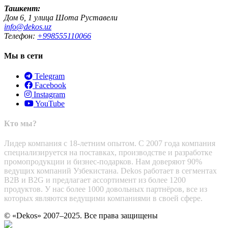
Ташкент:
Дом 6, 1 улица Шота Руставели
info@dekos.uz
Телефон:
+998555110066
Мы в сети
Telegram
Facebook
Instagram
YouTube
Кто мы?
Лидер компания с 18-летним опытом. С 2007 года компания
специализируется на поставках, производстве и разработке
промопродукции и бизнес-подарков. Нам доверяют 90%
ведущих компаний Узбекистана. Dekos работает в сегментах
B2B и B2G и предлагает ассортимент из более 1200
продуктов. У нас более 1000 довольных партнёров, все из
которых являются ведущими компаниями в своей сфере.
© «Dekos» 2007–2025. Все права защищены