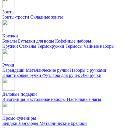
Зонты
Зонты-трости
Складные зонты
Кружки
Бокалы
Бутылки для воды
Кофейные наборы
Кружки
Стаканы
Термокружки
Термосы
Чайные наборы
Ручки
Карандаши
Металлические ручки
Наборы с ручками
Пластиковые ручки
Футляры для ручек
Эко ручки
Деловые подарки
Визитницы
Настольные наборы
Настольные часы
Промо-сувениры
Бейджи
Ланъярды
Металлические брелоки