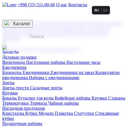
+998 (55) 511-00-66
О нас
Контакты
RU
UZ
Услуги по нанесению
3D гравировка
Каталог
UV DTF нанесение
Горячее тиснение
Заливка
смолой (Doming)
Лазерная гравировка мягкая
Лазерная
гравировка твердая
Сублимация
УФ-печать
Холодное
тиснение
☰
Контакты
О нас
Услуги по нанесению
Деловые подарки
Визитницы
Настольные наборы
Настольные часы
Ежедневник
Блокноты
Ежедневники
Ежедневники на заказ
Калькулятор
ежедневника
Наборы с ежедневниками
Зонты
Зонты-трости
Складные зонты
Кружки
Бокалы
Бутылки для воды
Кофейные наборы
Кружки
Стаканы
Термокружки
Термосы
Чайные наборы
Наградная продукция
Kристаллы
Кубки
Медали
Плакетка
Статуэтки
Стеклянные
кубки
Подарочные наборы