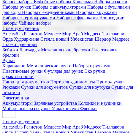
Бизнес наборы
Кофейные наборы
Кошельки
Наборы из кожи
Наборы ручек
Наборы с аккумуляторами
Наборы с бутылками
для воды
Наборы с ежедневниками
Наборы с кружками
Наборы с термокружками
Наборы с флешками
Новогодние
Корпоративные подарки
наборы
Чайные наборы
Поставка со склада и производство
Премиум сувенир
Ансамбль Регистон
Медресе Мир Араб
Медресе Тиллакори
Орда Худояр-хана
Стелла новый Узбекистан
Шердор Медресе
Мы предлагаем широкий выбор корпоративных подарков и
Промо-сувениры
сувениров с логотипом. В нашем каталоге вы найдете
Бейджи
Ланъярды
Металлические брелоки
Пластиковые
продукцию для бизнеса, мероприятия и клиентов.
брелоки
Ручки
Карандаши
Металлические ручки
Наборы с ручками
Пластиковые ручки
Футляры для ручек
Эко ручки
Подарочные наборы
Сумки и папки
Бизнес наборы
Кофейные наборы
Кошельки
Папки для документов
Портфели-дипломаты
Промо-сумки
Наборы из кожи
Наборы ручек
Наборы с аккумуляторами
Рюкзаки
Сумки для документов
Сумки для ноутбука
Сумки для
Наборы с бутылками для воды
Наборы с ежедневниками
пикника
Наборы с кружками
Наборы с термокружками
Наборы с
Электроника
флешками
Новогодние наборы
Чайные наборы
Аккумуляторы
Зарядные устройства
Колонки и наушники
Мобильные аксессуары
Увлажнители
Флешки
Премиум сувенир
Ансамбль Регистон
Медресе Мир Араб
Медресе Тиллакори
Орда Худояр-хана
Стелла новый Узбекистан
Шердор Медресе