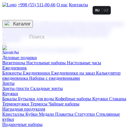
+998 (55) 511-00-66
О нас
Контакты
RU
UZ
Услуги по нанесению
3D гравировка
Каталог
UV DTF нанесение
Горячее тиснение
Заливка
смолой (Doming)
Лазерная гравировка мягкая
Лазерная
гравировка твердая
Сублимация
УФ-печать
Холодное
тиснение
☰
Контакты
О нас
Услуги по нанесению
Деловые подарки
Визитницы
Настольные наборы
Настольные часы
Ежедневник
Блокноты
Ежедневники
Ежедневники на заказ
Калькулятор
ежедневника
Наборы с ежедневниками
Зонты
Зонты-трости
Складные зонты
Кружки
Бокалы
Бутылки для воды
Кофейные наборы
Кружки
Стаканы
Термокружки
Термосы
Чайные наборы
Наградная продукция
Kристаллы
Кубки
Медали
Плакетка
Статуэтки
Стеклянные
кубки
Подарочные наборы