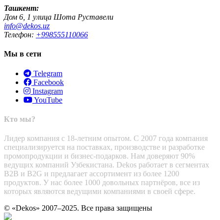
Ташкент:
Дом 6, 1 улица Шота Руставели
info@dekos.uz
Телефон:
+998555110066
Мы в сети
Telegram
Facebook
Instagram
YouTube
Кто мы?
Лидер компания с 18-летним опытом. С 2007 года компания
специализируется на поставках, производстве и разработке
промопродукции и бизнес-подарков. Нам доверяют 90%
ведущих компаний Узбекистана. Dekos работает в сегментах
B2B и B2G и предлагает ассортимент из более 1200
продуктов. У нас более 1000 довольных партнёров, все из
которых являются ведущими компаниями в своей сфере.
© «Dekos» 2007–2025. Все права защищены