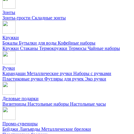
Зонты
Зонты-трости
Складные зонты
Кружки
Бокалы
Бутылки для воды
Кофейные наборы
Кружки
Стаканы
Термокружки
Термосы
Чайные наборы
Ручки
Карандаши
Металлические ручки
Наборы с ручками
Пластиковые ручки
Футляры для ручек
Эко ручки
Деловые подарки
Визитницы
Настольные наборы
Настольные часы
Промо-сувениры
Бейджи
Ланъярды
Металлические брелоки