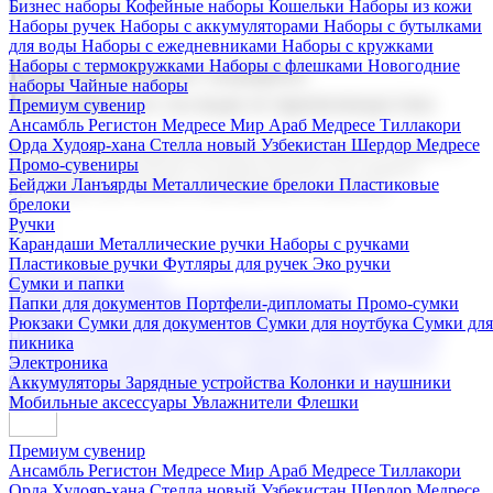
Бизнес наборы
Кофейные наборы
Кошельки
Наборы из кожи
Наборы ручек
Наборы с аккумуляторами
Наборы с бутылками
для воды
Наборы с ежедневниками
Наборы с кружками
Наборы с термокружками
Наборы с флешками
Новогодние
Корпоративные подарки
наборы
Чайные наборы
Поставка со склада и производство
Премиум сувенир
Ансамбль Регистон
Медресе Мир Араб
Медресе Тиллакори
Орда Худояр-хана
Стелла новый Узбекистан
Шердор Медресе
Мы предлагаем широкий выбор корпоративных подарков и
Промо-сувениры
сувениров с логотипом. В нашем каталоге вы найдете
Бейджи
Ланъярды
Металлические брелоки
Пластиковые
продукцию для бизнеса, мероприятия и клиентов.
брелоки
Ручки
Карандаши
Металлические ручки
Наборы с ручками
Пластиковые ручки
Футляры для ручек
Эко ручки
Подарочные наборы
Сумки и папки
Бизнес наборы
Кофейные наборы
Кошельки
Папки для документов
Портфели-дипломаты
Промо-сумки
Наборы из кожи
Наборы ручек
Наборы с аккумуляторами
Рюкзаки
Сумки для документов
Сумки для ноутбука
Сумки для
Наборы с бутылками для воды
Наборы с ежедневниками
пикника
Наборы с кружками
Наборы с термокружками
Наборы с
Электроника
флешками
Новогодние наборы
Чайные наборы
Аккумуляторы
Зарядные устройства
Колонки и наушники
Мобильные аксессуары
Увлажнители
Флешки
Премиум сувенир
Ансамбль Регистон
Медресе Мир Араб
Медресе Тиллакори
Орда Худояр-хана
Стелла новый Узбекистан
Шердор Медресе