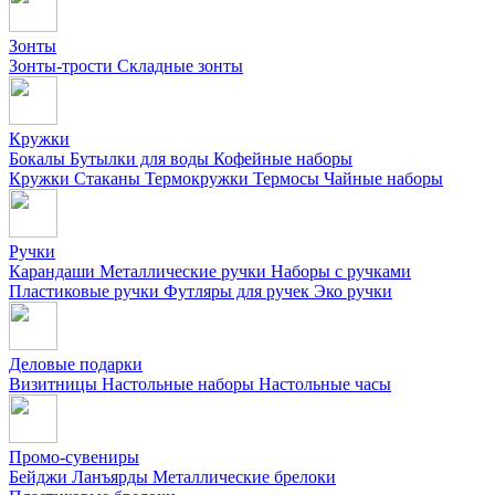
Зонты
Зонты-трости
Складные зонты
Кружки
Бокалы
Бутылки для воды
Кофейные наборы
Кружки
Стаканы
Термокружки
Термосы
Чайные наборы
Ручки
Карандаши
Металлические ручки
Наборы с ручками
Пластиковые ручки
Футляры для ручек
Эко ручки
Деловые подарки
Визитницы
Настольные наборы
Настольные часы
Промо-сувениры
Бейджи
Ланъярды
Металлические брелоки