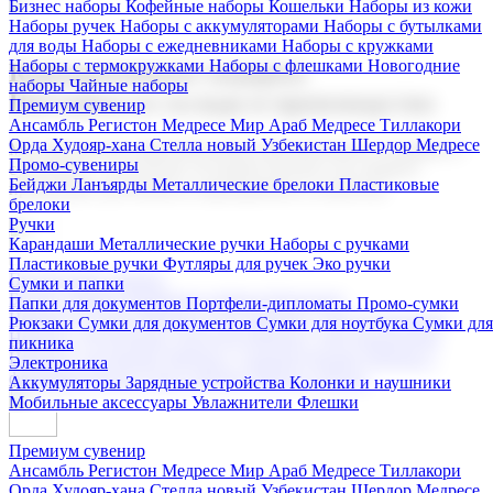
Бизнес наборы
Кофейные наборы
Кошельки
Наборы из кожи
Наборы ручек
Наборы с аккумуляторами
Наборы с бутылками
для воды
Наборы с ежедневниками
Наборы с кружками
Наборы с термокружками
Наборы с флешками
Новогодние
Корпоративные подарки
наборы
Чайные наборы
Поставка со склада и производство
Премиум сувенир
Ансамбль Регистон
Медресе Мир Араб
Медресе Тиллакори
Орда Худояр-хана
Стелла новый Узбекистан
Шердор Медресе
Мы предлагаем широкий выбор корпоративных подарков и
Промо-сувениры
сувениров с логотипом. В нашем каталоге вы найдете
Бейджи
Ланъярды
Металлические брелоки
Пластиковые
продукцию для бизнеса, мероприятия и клиентов.
брелоки
Ручки
Карандаши
Металлические ручки
Наборы с ручками
Пластиковые ручки
Футляры для ручек
Эко ручки
Подарочные наборы
Сумки и папки
Бизнес наборы
Кофейные наборы
Кошельки
Папки для документов
Портфели-дипломаты
Промо-сумки
Наборы из кожи
Наборы ручек
Наборы с аккумуляторами
Рюкзаки
Сумки для документов
Сумки для ноутбука
Сумки для
Наборы с бутылками для воды
Наборы с ежедневниками
пикника
Наборы с кружками
Наборы с термокружками
Наборы с
Электроника
флешками
Новогодние наборы
Чайные наборы
Аккумуляторы
Зарядные устройства
Колонки и наушники
Мобильные аксессуары
Увлажнители
Флешки
Премиум сувенир
Ансамбль Регистон
Медресе Мир Араб
Медресе Тиллакори
Орда Худояр-хана
Стелла новый Узбекистан
Шердор Медресе