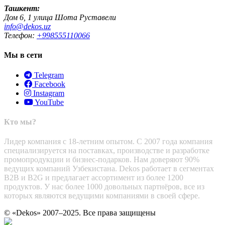
Ташкент:
Дом 6, 1 улица Шота Руставели
info@dekos.uz
Телефон:
+998555110066
Мы в сети
Telegram
Facebook
Instagram
YouTube
Кто мы?
Лидер компания с 18-летним опытом. С 2007 года компания
специализируется на поставках, производстве и разработке
промопродукции и бизнес-подарков. Нам доверяют 90%
ведущих компаний Узбекистана. Dekos работает в сегментах
B2B и B2G и предлагает ассортимент из более 1200
продуктов. У нас более 1000 довольных партнёров, все из
которых являются ведущими компаниями в своей сфере.
© «Dekos» 2007–2025. Все права защищены