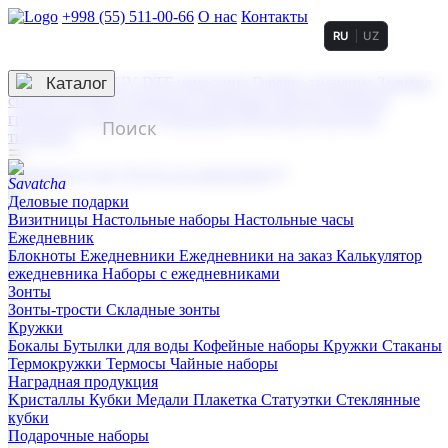
+998 (55) 511-00-66
О нас
Контакты
RU
UZ
Услуги по нанесению
3D гравировка
Каталог
UV DTF нанесение
Горячее тиснение
Заливка
смолой (Doming)
Лазерная гравировка мягкая
Лазерная
гравировка твердая
Сублимация
УФ-печать
Холодное
тиснение
☰
Контакты
О нас
Услуги по нанесению
Деловые подарки
Визитницы
Настольные наборы
Настольные часы
Ежедневник
Блокноты
Ежедневники
Ежедневники на заказ
Калькулятор
ежедневника
Наборы с ежедневниками
Зонты
Зонты-трости
Складные зонты
Кружки
Бокалы
Бутылки для воды
Кофейные наборы
Кружки
Стаканы
Термокружки
Термосы
Чайные наборы
Наградная продукция
Kристаллы
Кубки
Медали
Плакетка
Статуэтки
Стеклянные
кубки
Подарочные наборы