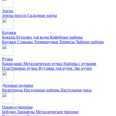
Зонты
Зонты-трости
Складные зонты
Кружки
Бокалы
Бутылки для воды
Кофейные наборы
Кружки
Стаканы
Термокружки
Термосы
Чайные наборы
Ручки
Карандаши
Металлические ручки
Наборы с ручками
Пластиковые ручки
Футляры для ручек
Эко ручки
Деловые подарки
Визитницы
Настольные наборы
Настольные часы
Промо-сувениры
Бейджи
Ланъярды
Металлические брелоки