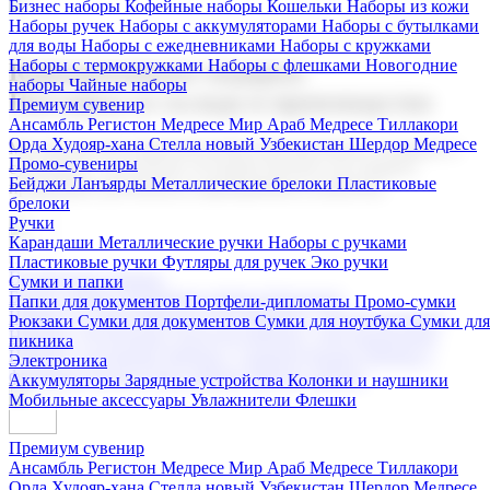
Бизнес наборы
Кофейные наборы
Кошельки
Наборы из кожи
Наборы ручек
Наборы с аккумуляторами
Наборы с бутылками
для воды
Наборы с ежедневниками
Наборы с кружками
Наборы с термокружками
Наборы с флешками
Новогодние
Корпоративные подарки
наборы
Чайные наборы
Поставка со склада и производство
Премиум сувенир
Ансамбль Регистон
Медресе Мир Араб
Медресе Тиллакори
Орда Худояр-хана
Стелла новый Узбекистан
Шердор Медресе
Мы предлагаем широкий выбор корпоративных подарков и
Промо-сувениры
сувениров с логотипом. В нашем каталоге вы найдете
Бейджи
Ланъярды
Металлические брелоки
Пластиковые
продукцию для бизнеса, мероприятия и клиентов.
брелоки
Ручки
Карандаши
Металлические ручки
Наборы с ручками
Пластиковые ручки
Футляры для ручек
Эко ручки
Подарочные наборы
Сумки и папки
Бизнес наборы
Кофейные наборы
Кошельки
Папки для документов
Портфели-дипломаты
Промо-сумки
Наборы из кожи
Наборы ручек
Наборы с аккумуляторами
Рюкзаки
Сумки для документов
Сумки для ноутбука
Сумки для
Наборы с бутылками для воды
Наборы с ежедневниками
пикника
Наборы с кружками
Наборы с термокружками
Наборы с
Электроника
флешками
Новогодние наборы
Чайные наборы
Аккумуляторы
Зарядные устройства
Колонки и наушники
Мобильные аксессуары
Увлажнители
Флешки
Премиум сувенир
Ансамбль Регистон
Медресе Мир Араб
Медресе Тиллакори
Орда Худояр-хана
Стелла новый Узбекистан
Шердор Медресе