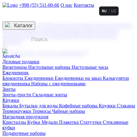
+998 (55) 511-00-66
О нас
Контакты
RU
UZ
Услуги по нанесению
3D гравировка
Каталог
UV DTF нанесение
Горячее тиснение
Заливка
смолой (Doming)
Лазерная гравировка мягкая
Лазерная
гравировка твердая
Сублимация
УФ-печать
Холодное
тиснение
☰
Контакты
О нас
Услуги по нанесению
Деловые подарки
Визитницы
Настольные наборы
Настольные часы
Ежедневник
Блокноты
Ежедневники
Ежедневники на заказ
Калькулятор
ежедневника
Наборы с ежедневниками
Зонты
Зонты-трости
Складные зонты
Кружки
Бокалы
Бутылки для воды
Кофейные наборы
Кружки
Стаканы
Термокружки
Термосы
Чайные наборы
Наградная продукция
Kристаллы
Кубки
Медали
Плакетка
Статуэтки
Стеклянные
кубки
Подарочные наборы