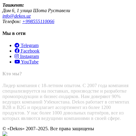
Ташкент:
Дом 6, 1 улица Шота Руставели
info@dekos.uz
Телефон:
+998555110066
Мы в сети
Telegram
Facebook
Instagram
YouTube
Кто мы?
Лидер компания с 18-летним опытом. С 2007 года компания
специализируется на поставках, производстве и разработке
промопродукции и бизнес-подарков. Нам доверяют 90%
ведущих компаний Узбекистана. Dekos работает в сегментах
B2B и B2G и предлагает ассортимент из более 1200
продуктов. У нас более 1000 довольных партнёров, все из
которых являются ведущими компаниями в своей сфере.
© «Dekos» 2007–2025. Все права защищены