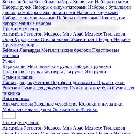
Бизнес наборы
Кофейные наборы
Кошельки
Наборы из кожи
Наборы ручек
Наборы с аккумуляторами
Наборы с бутылками
для воды
Наборы с ежедневниками
Наборы с кружками
Наборы с термокружками
Наборы с флешками
Новогодние
Корпоративные подарки
наборы
Чайные наборы
Поставка со склада и производство
Премиум сувенир
Ансамбль Регистон
Медресе Мир Араб
Медресе Тиллакори
Орда Худояр-хана
Стелла новый Узбекистан
Шердор Медресе
Мы предлагаем широкий выбор корпоративных подарков и
Промо-сувениры
сувениров с логотипом. В нашем каталоге вы найдете
Бейджи
Ланъярды
Металлические брелоки
Пластиковые
продукцию для бизнеса, мероприятия и клиентов.
брелоки
Ручки
Карандаши
Металлические ручки
Наборы с ручками
Пластиковые ручки
Футляры для ручек
Эко ручки
Подарочные наборы
Сумки и папки
Бизнес наборы
Кофейные наборы
Кошельки
Папки для документов
Портфели-дипломаты
Промо-сумки
Наборы из кожи
Наборы ручек
Наборы с аккумуляторами
Рюкзаки
Сумки для документов
Сумки для ноутбука
Сумки для
Наборы с бутылками для воды
Наборы с ежедневниками
пикника
Наборы с кружками
Наборы с термокружками
Наборы с
Электроника
флешками
Новогодние наборы
Чайные наборы
Аккумуляторы
Зарядные устройства
Колонки и наушники
Мобильные аксессуары
Увлажнители
Флешки
Премиум сувенир
Ансамбль Регистон
Медресе Мир Араб
Медресе Тиллакори
Орда Худояр-хана
Стелла новый Узбекистан
Шердор Медресе