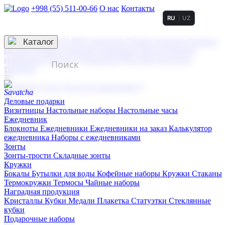
+998 (55) 511-00-66
О нас
Контакты
RU
UZ
Услуги по нанесению
3D гравировка
Каталог
UV DTF нанесение
Горячее тиснение
Заливка
смолой (Doming)
Лазерная гравировка мягкая
Лазерная
гравировка твердая
Сублимация
УФ-печать
Холодное
тиснение
☰
Контакты
О нас
Услуги по нанесению
Деловые подарки
Визитницы
Настольные наборы
Настольные часы
Ежедневник
Блокноты
Ежедневники
Ежедневники на заказ
Калькулятор
ежедневника
Наборы с ежедневниками
Зонты
Зонты-трости
Складные зонты
Кружки
Бокалы
Бутылки для воды
Кофейные наборы
Кружки
Стаканы
Термокружки
Термосы
Чайные наборы
Наградная продукция
Kристаллы
Кубки
Медали
Плакетка
Статуэтки
Стеклянные
кубки
Подарочные наборы