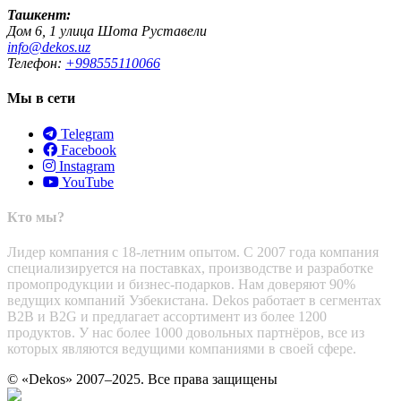
Ташкент:
Дом 6, 1 улица Шота Руставели
info@dekos.uz
Телефон:
+998555110066
Мы в сети
Telegram
Facebook
Instagram
YouTube
Кто мы?
Лидер компания с 18-летним опытом. С 2007 года компания
специализируется на поставках, производстве и разработке
промопродукции и бизнес-подарков. Нам доверяют 90%
ведущих компаний Узбекистана. Dekos работает в сегментах
B2B и B2G и предлагает ассортимент из более 1200
продуктов. У нас более 1000 довольных партнёров, все из
которых являются ведущими компаниями в своей сфере.
© «Dekos» 2007–2025. Все права защищены