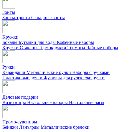
Зонты
Зонты-трости
Складные зонты
Кружки
Бокалы
Бутылки для воды
Кофейные наборы
Кружки
Стаканы
Термокружки
Термосы
Чайные наборы
Ручки
Карандаши
Металлические ручки
Наборы с ручками
Пластиковые ручки
Футляры для ручек
Эко ручки
Деловые подарки
Визитницы
Настольные наборы
Настольные часы
Промо-сувениры
Бейджи
Ланъярды
Металлические брелоки