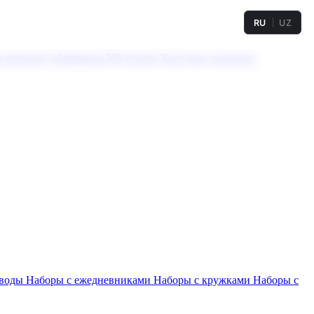
RU
UZ
а твердая
Сублимация
УФ-печать
Холодное тиснение
 воды
Наборы с ежедневниками
Наборы с кружками
Наборы с