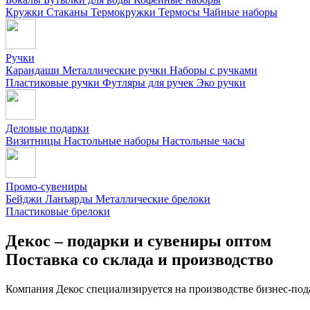
Кружки
Стаканы
Термокружки
Термосы
Чайные наборы
Ручки
Карандаши
Металлические ручки
Наборы с ручками
Пластиковые ручки
Футляры для ручек
Эко ручки
Деловые подарки
Визитницы
Настольные наборы
Настольные часы
Промо-сувениры
Бейджи
Ланъярды
Металлические брелоки
Пластиковые брелоки
Декос – подарки и сувениры оптом
Поставка со склада и производство
Компания Декос специализируется на производстве бизнес-под