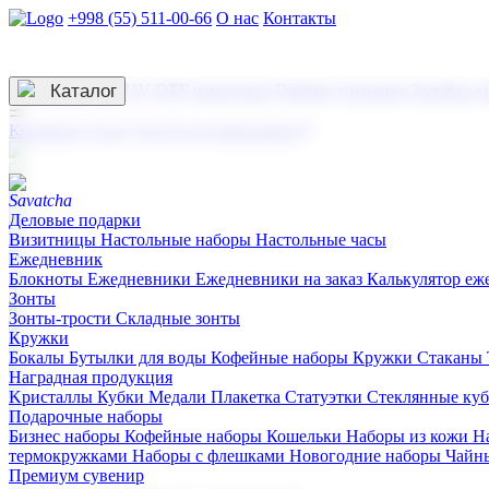
+998 (55) 511-00-66
О нас
Контакты
Услуги по нанесению
3D гравировка
Каталог
UV DTF нанесение
Горячее тиснение
Заливка с
☰
Контакты
О нас
Услуги по нанесению
Деловые подарки
Визитницы
Настольные наборы
Настольные часы
Ежедневник
Блокноты
Ежедневники
Ежедневники на заказ
Калькулятор еж
Зонты
Зонты-трости
Складные зонты
Кружки
Бокалы
Бутылки для воды
Кофейные наборы
Кружки
Стаканы
Наградная продукция
Kристаллы
Кубки
Медали
Плакетка
Статуэтки
Стеклянные ку
Подарочные наборы
Бизнес наборы
Кофейные наборы
Кошельки
Наборы из кожи
Н
термокружками
Наборы с флешками
Новогодние наборы
Чайн
Премиум сувенир