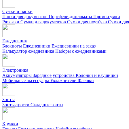
Сумки и папки
Папки для документов
Портфели-дипломаты
Промо-сумки
Рюкзаки
Сумки для документов
Сумки для ноутбука
Сумки для
Ежедневник
Блокноты
Ежедневники
Ежедневники на заказ
Калькулятор ежедневника
Наборы с ежедневниками
Электроника
Аккумуляторы
Зарядные устройства
Колонки и наушники
Мобильные аксессуары
Увлажнители
Флешки
Зонты
Зонты-трости
Складные зонты
Кружки
Бокалы
Бутылки для воды
Кофейные наборы