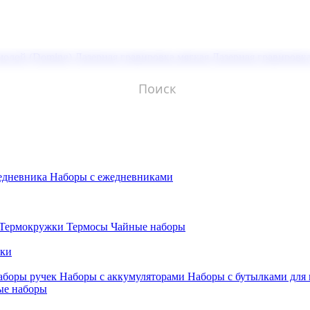
молой (Doming)
Лазерная гравировка мягкая
Лазерная гравировк
едневника
Наборы с ежедневниками
Термокружки
Термосы
Чайные наборы
бки
аборы ручек
Наборы с аккумуляторами
Наборы с бутылками для
ые наборы