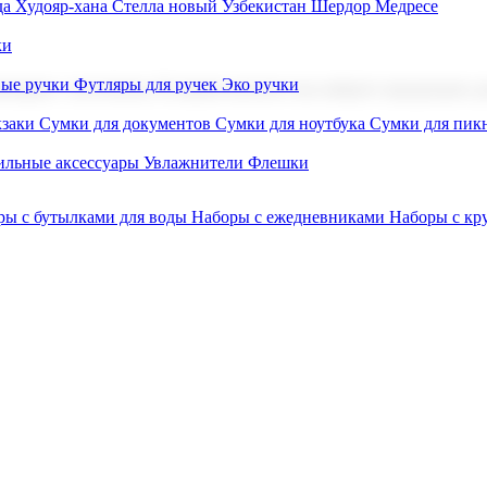
а Худояр-хана
Стелла новый Узбекистан
Шердор Медресе
ки
вые ручки
Футляры для ручек
Эко ручки
ниров с логотипом. В нашем каталоге вы найдете продукцию для
заки
Сумки для документов
Сумки для ноутбука
Сумки для пик
льные аксессуары
Увлажнители
Флешки
ры с бутылками для воды
Наборы с ежедневниками
Наборы с к