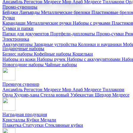
Ансамбль Регистон
Медресе Мир Араб
Медресе Тиллакори
Орд
Корпоративные подарки
Промо-сувениры
Поставка со склада и производство
Бейджи
Ланъярды
Металлические брелоки
Пластиковые брело
Ручки
Карандаши
Металлические ручки
Наборы с ручками
Пластико
Мы предлагаем широкий выбор корпоративных подарков и суве
Сумки и папки
Папки для документов
Портфели-дипломаты
Промо-сумки
Рюк
Электроника
Аккумуляторы
Зарядные устройства
Колонки и наушники
Моби
Подарочные наборы
Бизнес наборы
Кофейные наборы
Кошельки
Наборы из кожи
Наборы ручек
Наборы с аккумуляторами
Набо
Новогодние наборы
Чайные наборы
Премиум сувенир
Ансамбль Регистон
Медресе Мир Араб
Медресе Тиллакори
Орда Худояр-хана
Стелла новый Узбекистан
Шердор Медресе
Наградная продукция
Kристаллы
Кубки
Медали
Плакетка
Статуэтки
Стеклянные кубки