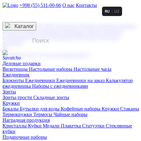
+998 (55) 511-00-66
О нас
Контакты
RU
UZ
Услуги по нанесению
3D гравировка
Каталог
UV DTF нанесение
Горячее тиснение
Заливка
смолой (Doming)
Лазерная гравировка мягкая
Лазерная
гравировка твердая
Сублимация
УФ-печать
Холодное
тиснение
☰
Контакты
О нас
Услуги по нанесению
Деловые подарки
Визитницы
Настольные наборы
Настольные часы
Ежедневник
Блокноты
Ежедневники
Ежедневники на заказ
Калькулятор
ежедневника
Наборы с ежедневниками
Зонты
Зонты-трости
Складные зонты
Кружки
Бокалы
Бутылки для воды
Кофейные наборы
Кружки
Стаканы
Термокружки
Термосы
Чайные наборы
Наградная продукция
Kристаллы
Кубки
Медали
Плакетка
Статуэтки
Стеклянные
кубки
Подарочные наборы