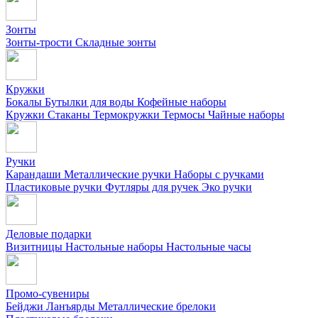
Зонты
Зонты-трости
Складные зонты
Кружки
Бокалы
Бутылки для воды
Кофейные наборы
Кружки
Стаканы
Термокружки
Термосы
Чайные наборы
Ручки
Карандаши
Металлические ручки
Наборы с ручками
Пластиковые ручки
Футляры для ручек
Эко ручки
Деловые подарки
Визитницы
Настольные наборы
Настольные часы
Промо-сувениры
Бейджи
Ланъярды
Металлические брелоки