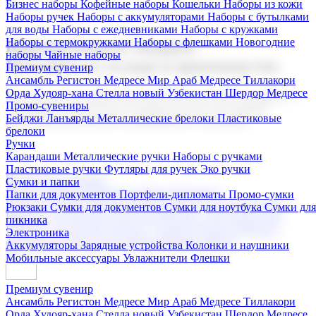
Бизнес наборы
Кофейные наборы
Кошельки
Наборы из кожи
Наборы ручек
Наборы с аккумуляторами
Наборы с бутылками
для воды
Наборы с ежедневниками
Наборы с кружками
Наборы с термокружками
Наборы с флешками
Новогодние
Корпоративные подарки
наборы
Чайные наборы
Поставка со склада и производство
Премиум сувенир
Ансамбль Регистон
Медресе Мир Араб
Медресе Тиллакори
Орда Худояр-хана
Стелла новый Узбекистан
Шердор Медресе
Мы предлагаем широкий выбор корпоративных подарков и
Промо-сувениры
сувениров с логотипом. В нашем каталоге вы найдете
Бейджи
Ланъярды
Металлические брелоки
Пластиковые
продукцию для бизнеса, мероприятия и клиентов.
брелоки
Ручки
Карандаши
Металлические ручки
Наборы с ручками
Пластиковые ручки
Футляры для ручек
Эко ручки
Подарочные наборы
Сумки и папки
Бизнес наборы
Кофейные наборы
Кошельки
Папки для документов
Портфели-дипломаты
Промо-сумки
Наборы из кожи
Наборы ручек
Наборы с аккумуляторами
Рюкзаки
Сумки для документов
Сумки для ноутбука
Сумки для
Наборы с бутылками для воды
Наборы с ежедневниками
пикника
Наборы с кружками
Наборы с термокружками
Наборы с
Электроника
флешками
Новогодние наборы
Чайные наборы
Аккумуляторы
Зарядные устройства
Колонки и наушники
Мобильные аксессуары
Увлажнители
Флешки
Премиум сувенир
Ансамбль Регистон
Медресе Мир Араб
Медресе Тиллакори
Орда Худояр-хана
Стелла новый Узбекистан
Шердор Медресе