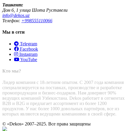
Ташкент:
Дом 6, 1 улица Шота Руставели
info@dekos.uz
Телефон:
+998555110066
Мы в сети
Telegram
Facebook
Instagram
YouTube
Кто мы?
Лидер компания с 18-летним опытом. С 2007 года компания
специализируется на поставках, производстве и разработке
промопродукции и бизнес-подарков. Нам доверяют 90%
ведущих компаний Узбекистана. Dekos работает в сегментах
B2B и B2G и предлагает ассортимент из более 1200
продуктов. У нас более 1000 довольных партнёров, все из
которых являются ведущими компаниями в своей сфере.
© «Dekos» 2007–2025. Все права защищены