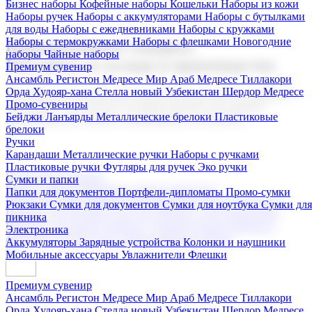
Бизнес наборы
Кофейные наборы
Кошельки
Наборы из кожи
Наборы ручек
Наборы с аккумуляторами
Наборы с бутылками
для воды
Наборы с ежедневниками
Наборы с кружками
Наборы с термокружками
Наборы с флешками
Новогодние
Корпоративные подарки
наборы
Чайные наборы
Поставка со склада и производство
Премиум сувенир
Ансамбль Регистон
Медресе Мир Араб
Медресе Тиллакори
Орда Худояр-хана
Стелла новый Узбекистан
Шердор Медресе
Мы предлагаем широкий выбор корпоративных подарков и
Промо-сувениры
сувениров с логотипом. В нашем каталоге вы найдете
Бейджи
Ланъярды
Металлические брелоки
Пластиковые
продукцию для бизнеса, мероприятия и клиентов.
брелоки
Ручки
Карандаши
Металлические ручки
Наборы с ручками
Пластиковые ручки
Футляры для ручек
Эко ручки
Подарочные наборы
Сумки и папки
Бизнес наборы
Кофейные наборы
Кошельки
Папки для документов
Портфели-дипломаты
Промо-сумки
Наборы из кожи
Наборы ручек
Наборы с аккумуляторами
Рюкзаки
Сумки для документов
Сумки для ноутбука
Сумки для
Наборы с бутылками для воды
Наборы с ежедневниками
пикника
Наборы с кружками
Наборы с термокружками
Наборы с
Электроника
флешками
Новогодние наборы
Чайные наборы
Аккумуляторы
Зарядные устройства
Колонки и наушники
Мобильные аксессуары
Увлажнители
Флешки
Премиум сувенир
Ансамбль Регистон
Медресе Мир Араб
Медресе Тиллакори
Орда Худояр-хана
Стелла новый Узбекистан
Шердор Медресе