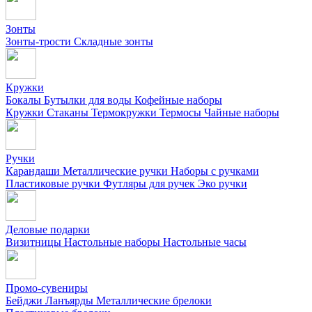
Зонты
Зонты-трости
Складные зонты
Кружки
Бокалы
Бутылки для воды
Кофейные наборы
Кружки
Стаканы
Термокружки
Термосы
Чайные наборы
Ручки
Карандаши
Металлические ручки
Наборы с ручками
Пластиковые ручки
Футляры для ручек
Эко ручки
Деловые подарки
Визитницы
Настольные наборы
Настольные часы
Промо-сувениры
Бейджи
Ланъярды
Металлические брелоки