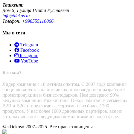
Ташкент:
Дом 6, 1 улица Шота Руставели
info@dekos.uz
Телефон:
+998555110066
Мы в сети
Telegram
Facebook
Instagram
YouTube
Кто мы?
Лидер компания с 18-летним опытом. С 2007 года компания
специализируется на поставках, производстве и разработке
промопродукции и бизнес-подарков. Нам доверяют 90%
ведущих компаний Узбекистана. Dekos работает в сегментах
B2B и B2G и предлагает ассортимент из более 1200
продуктов. У нас более 1000 довольных партнёров, все из
которых являются ведущими компаниями в своей сфере.
© «Dekos» 2007–2025. Все права защищены