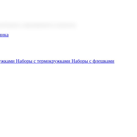
 бизнеса, мероприятия и клиентов.
ника
ружками
Наборы с термокружками
Наборы с флешками