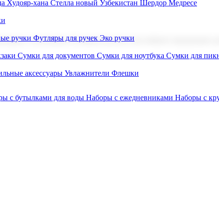
а Худояр-хана
Стелла новый Узбекистан
Шердор Медресе
ки
вые ручки
Футляры для ручек
Эко ручки
ниров с логотипом. В нашем каталоге вы найдете продукцию для
заки
Сумки для документов
Сумки для ноутбука
Сумки для пик
льные аксессуары
Увлажнители
Флешки
ры с бутылками для воды
Наборы с ежедневниками
Наборы с к