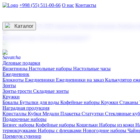
+998 (55) 511-00-66
О нас
Контакты
Услуги по нанесению
3D гравировка
Каталог
UV DTF нанесение
Горячее тиснение
Заливка с
☰
Контакты
О нас
Услуги по нанесению
Деловые подарки
Визитницы
Настольные наборы
Настольные часы
Ежедневник
Блокноты
Ежедневники
Ежедневники на заказ
Калькулятор еж
Зонты
Зонты-трости
Складные зонты
Кружки
Бокалы
Бутылки для воды
Кофейные наборы
Кружки
Стаканы
Наградная продукция
Kристаллы
Кубки
Медали
Плакетка
Статуэтки
Стеклянные ку
Подарочные наборы
Бизнес наборы
Кофейные наборы
Кошельки
Наборы из кожи
Н
термокружками
Наборы с флешками
Новогодние наборы
Чайн
Премиум сувенир