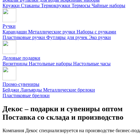
Кружки
Стаканы
Термокружки
Термосы
Чайные наборы
Ручки
Карандаши
Металлические ручки
Наборы с ручками
Пластиковые ручки
Футляры для ручек
Эко ручки
Деловые подарки
Визитницы
Настольные наборы
Настольные часы
Промо-сувениры
Бейджи
Ланъярды
Металлические брелоки
Пластиковые брелоки
Декос – подарки и сувениры оптом
Поставка со склада и производство
Компания Декос специализируется на производстве бизнес-под