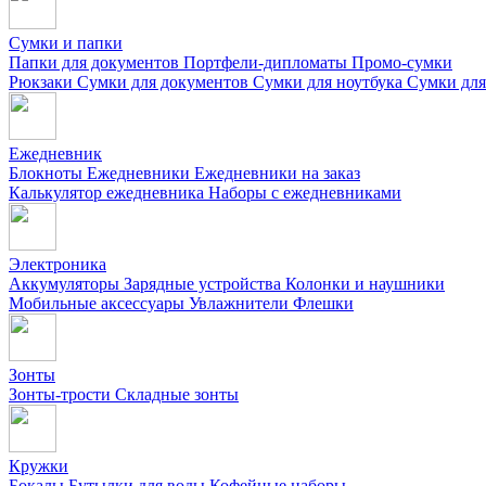
Сумки и папки
Папки для документов
Портфели-дипломаты
Промо-сумки
Рюкзаки
Сумки для документов
Сумки для ноутбука
Сумки для
Ежедневник
Блокноты
Ежедневники
Ежедневники на заказ
Калькулятор ежедневника
Наборы с ежедневниками
Электроника
Аккумуляторы
Зарядные устройства
Колонки и наушники
Мобильные аксессуары
Увлажнители
Флешки
Зонты
Зонты-трости
Складные зонты
Кружки
Бокалы
Бутылки для воды
Кофейные наборы