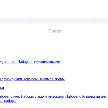
молой (Doming)
Лазерная гравировка мягкая
Лазерная гравировк
едневника
Наборы с ежедневниками
Термокружки
Термосы
Чайные наборы
бки
аборы ручек
Наборы с аккумуляторами
Наборы с бутылками для
ые наборы