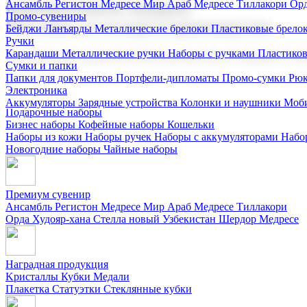
Ансамбль Регистон
Медресе Мир Араб
Медресе Тиллакори
Орд
Корпоративные подарки
Промо-сувениры
Поставка со склада и производство
Бейджи
Ланъярды
Металлические брелоки
Пластиковые брело
Ручки
Карандаши
Металлические ручки
Наборы с ручками
Пластико
Мы предлагаем широкий выбор корпоративных подарков и суве
Сумки и папки
Папки для документов
Портфели-дипломаты
Промо-сумки
Рюк
Электроника
Аккумуляторы
Зарядные устройства
Колонки и наушники
Моби
Подарочные наборы
Бизнес наборы
Кофейные наборы
Кошельки
Наборы из кожи
Наборы ручек
Наборы с аккумуляторами
Набо
Новогодние наборы
Чайные наборы
Премиум сувенир
Ансамбль Регистон
Медресе Мир Араб
Медресе Тиллакори
Орда Худояр-хана
Стелла новый Узбекистан
Шердор Медресе
Наградная продукция
Kристаллы
Кубки
Медали
Плакетка
Статуэтки
Стеклянные кубки