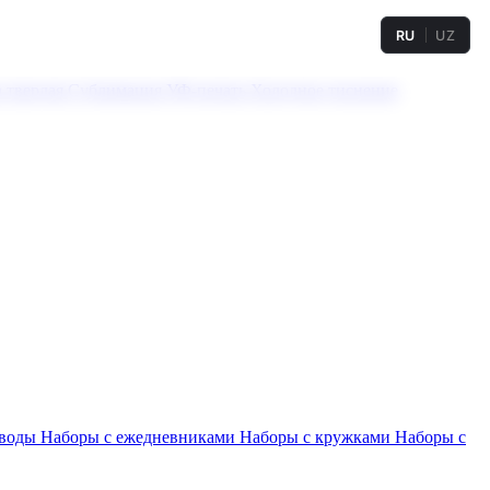
RU
UZ
а твердая
Сублимация
УФ-печать
Холодное тиснение
 воды
Наборы с ежедневниками
Наборы с кружками
Наборы с