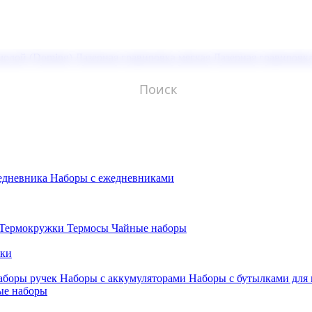
молой (Doming)
Лазерная гравировка мягкая
Лазерная гравировк
едневника
Наборы с ежедневниками
Термокружки
Термосы
Чайные наборы
бки
аборы ручек
Наборы с аккумуляторами
Наборы с бутылками для
ые наборы