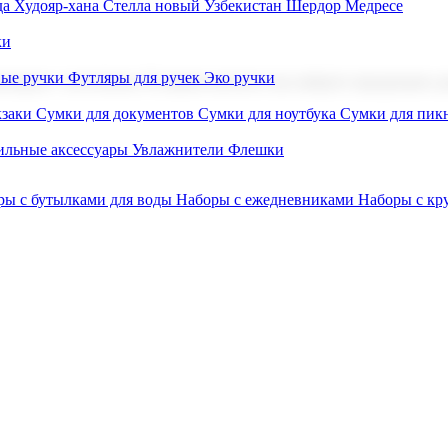
а Худояр-хана
Стелла новый Узбекистан
Шердор Медресе
ки
вые ручки
Футляры для ручек
Эко ручки
ниров с логотипом. В нашем каталоге вы найдете продукцию для
заки
Сумки для документов
Сумки для ноутбука
Сумки для пик
льные аксессуары
Увлажнители
Флешки
ры с бутылками для воды
Наборы с ежедневниками
Наборы с к