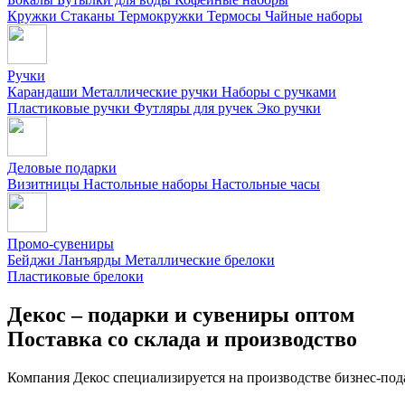
Кружки
Стаканы
Термокружки
Термосы
Чайные наборы
Ручки
Карандаши
Металлические ручки
Наборы с ручками
Пластиковые ручки
Футляры для ручек
Эко ручки
Деловые подарки
Визитницы
Настольные наборы
Настольные часы
Промо-сувениры
Бейджи
Ланъярды
Металлические брелоки
Пластиковые брелоки
Декос – подарки и сувениры оптом
Поставка со склада и производство
Компания Декос специализируется на производстве бизнес-под