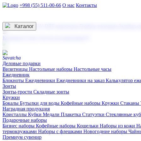
+998 (55) 511-00-66
О нас
Контакты
Услуги по нанесению
3D гравировка
Каталог
UV DTF нанесение
Горячее тиснение
Заливка с
☰
Контакты
О нас
Услуги по нанесению
Деловые подарки
Визитницы
Настольные наборы
Настольные часы
Ежедневник
Блокноты
Ежедневники
Ежедневники на заказ
Калькулятор еж
Зонты
Зонты-трости
Складные зонты
Кружки
Бокалы
Бутылки для воды
Кофейные наборы
Кружки
Стаканы
Наградная продукция
Kристаллы
Кубки
Медали
Плакетка
Статуэтки
Стеклянные ку
Подарочные наборы
Бизнес наборы
Кофейные наборы
Кошельки
Наборы из кожи
Н
термокружками
Наборы с флешками
Новогодние наборы
Чайн
Премиум сувенир