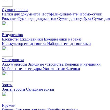
Сумки и папки
Папки для документов
Портфели-дипломаты
Промо-сумки
Рюкзаки
Сумки для документов
Сумки для ноутбука
Сумки для
Ежедневник
Блокноты
Ежедневники
Ежедневники на заказ
Калькулятор ежедневника
Наборы с ежедневниками
Электроника
Аккумуляторы
Зарядные устройства
Колонки и наушники
Мобильные аксессуары
Увлажнители
Флешки
Зонты
Зонты-трости
Складные зонты
Кружки
Бокалы
Бутылки для воды
Кофейные наборы