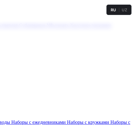
RU
UZ
а твердая
Сублимация
УФ-печать
Холодное тиснение
 воды
Наборы с ежедневниками
Наборы с кружками
Наборы с