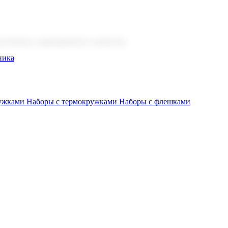
 бизнеса, мероприятия и клиентов.
ника
ружками
Наборы с термокружками
Наборы с флешками