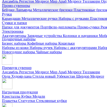
Ансамбль Регистон
Медресе Мир Араб
Медресе Тиллакори
Орд
Корпоративные подарки
Промо-сувениры
Поставка со склада и производство
Бейджи
Ланъярды
Металлические брелоки
Пластиковые брело
Ручки
Карандаши
Металлические ручки
Наборы с ручками
Пластико
Мы предлагаем широкий выбор корпоративных подарков и суве
Сумки и папки
Папки для документов
Портфели-дипломаты
Промо-сумки
Рюк
Электроника
Аккумуляторы
Зарядные устройства
Колонки и наушники
Моби
Подарочные наборы
Бизнес наборы
Кофейные наборы
Кошельки
Наборы из кожи
Наборы ручек
Наборы с аккумуляторами
Набо
Новогодние наборы
Чайные наборы
Премиум сувенир
Ансамбль Регистон
Медресе Мир Араб
Медресе Тиллакори
Орда Худояр-хана
Стелла новый Узбекистан
Шердор Медресе
Наградная продукция
Kристаллы
Кубки
Медали
Плакетка
Статуэтки
Стеклянные кубки