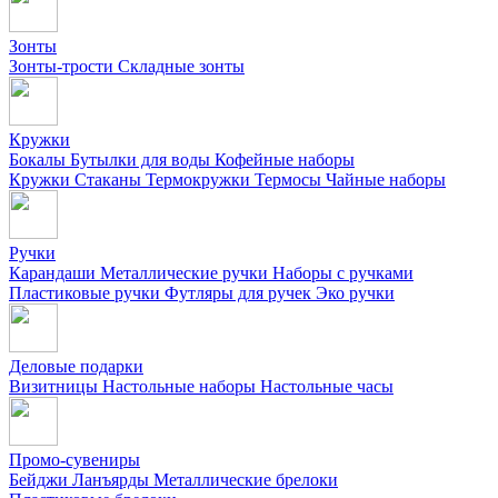
Зонты
Зонты-трости
Складные зонты
Кружки
Бокалы
Бутылки для воды
Кофейные наборы
Кружки
Стаканы
Термокружки
Термосы
Чайные наборы
Ручки
Карандаши
Металлические ручки
Наборы с ручками
Пластиковые ручки
Футляры для ручек
Эко ручки
Деловые подарки
Визитницы
Настольные наборы
Настольные часы
Промо-сувениры
Бейджи
Ланъярды
Металлические брелоки