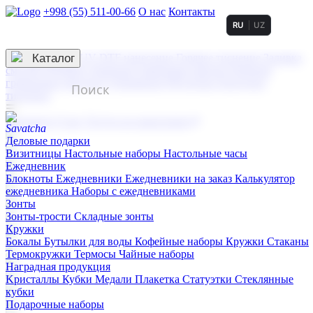
+998 (55) 511-00-66
О нас
Контакты
RU
UZ
Услуги по нанесению
3D гравировка
Каталог
UV DTF нанесение
Горячее тиснение
Заливка
смолой (Doming)
Лазерная гравировка мягкая
Лазерная
гравировка твердая
Сублимация
УФ-печать
Холодное
тиснение
☰
Контакты
О нас
Услуги по нанесению
Деловые подарки
Визитницы
Настольные наборы
Настольные часы
Ежедневник
Блокноты
Ежедневники
Ежедневники на заказ
Калькулятор
ежедневника
Наборы с ежедневниками
Зонты
Зонты-трости
Складные зонты
Кружки
Бокалы
Бутылки для воды
Кофейные наборы
Кружки
Стаканы
Термокружки
Термосы
Чайные наборы
Наградная продукция
Kристаллы
Кубки
Медали
Плакетка
Статуэтки
Стеклянные
кубки
Подарочные наборы