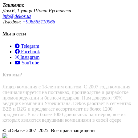
Ташкент:
Дом 6, 1 улица Шота Руставели
info@dekos.uz
Телефон:
+998555110066
Мы в сети
Telegram
Facebook
Instagram
YouTube
Кто мы?
Лидер компания с 18-летним опытом. С 2007 года компания
специализируется на поставках, производстве и разработке
промопродукции и бизнес-подарков. Нам доверяют 90%
ведущих компаний Узбекистана. Dekos работает в сегментах
B2B и B2G и предлагает ассортимент из более 1200
продуктов. У нас более 1000 довольных партнёров, все из
которых являются ведущими компаниями в своей сфере.
© «Dekos» 2007–2025. Все права защищены