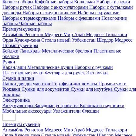
Бизнес наборы
Кофейные наборы
Кошельки
Наборы из кожи
Наборы ручек
Наборы с аккумуляторами
Наборы с бутылками
для воды
Наборы с ежедневниками
Наборы с кружками
Наборы с термокружками
Наборы с флешками
Новогодние
Корпоративные подарки
наборы
Чайные наборы
Поставка со склада и производство
Премиум сувенир
Ансамбль Регистон
Медресе Мир Араб
Медресе Тиллакори
Орда Худояр-хана
Стелла новый Узбекистан
Шердор Медресе
Мы предлагаем широкий выбор корпоративных подарков и
Промо-сувениры
сувениров с логотипом. В нашем каталоге вы найдете
Бейджи
Ланъярды
Металлические брелоки
Пластиковые
продукцию для бизнеса, мероприятия и клиентов.
брелоки
Ручки
Карандаши
Металлические ручки
Наборы с ручками
Пластиковые ручки
Футляры для ручек
Эко ручки
Подарочные наборы
Сумки и папки
Бизнес наборы
Кофейные наборы
Кошельки
Папки для документов
Портфели-дипломаты
Промо-сумки
Наборы из кожи
Наборы ручек
Наборы с аккумуляторами
Рюкзаки
Сумки для документов
Сумки для ноутбука
Сумки для
Наборы с бутылками для воды
Наборы с ежедневниками
пикника
Наборы с кружками
Наборы с термокружками
Наборы с
Электроника
флешками
Новогодние наборы
Чайные наборы
Аккумуляторы
Зарядные устройства
Колонки и наушники
Мобильные аксессуары
Увлажнители
Флешки
Премиум сувенир
Ансамбль Регистон
Медресе Мир Араб
Медресе Тиллакори
Орда Худояр-хана
Стелла новый Узбекистан
Шердор Медресе