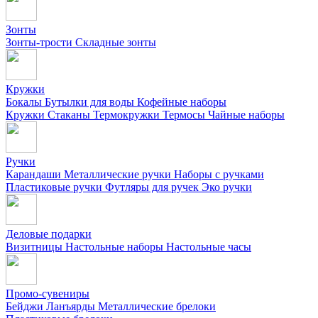
Зонты
Зонты-трости
Складные зонты
Кружки
Бокалы
Бутылки для воды
Кофейные наборы
Кружки
Стаканы
Термокружки
Термосы
Чайные наборы
Ручки
Карандаши
Металлические ручки
Наборы с ручками
Пластиковые ручки
Футляры для ручек
Эко ручки
Деловые подарки
Визитницы
Настольные наборы
Настольные часы
Промо-сувениры
Бейджи
Ланъярды
Металлические брелоки