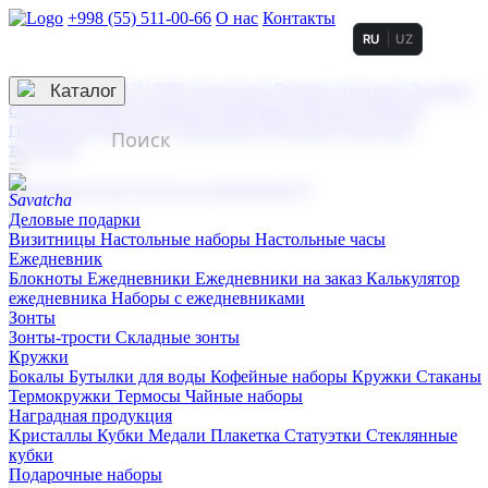
+998 (55) 511-00-66
О нас
Контакты
RU
UZ
Услуги по нанесению
3D гравировка
Каталог
UV DTF нанесение
Горячее тиснение
Заливка
смолой (Doming)
Лазерная гравировка мягкая
Лазерная
гравировка твердая
Сублимация
УФ-печать
Холодное
тиснение
☰
Контакты
О нас
Услуги по нанесению
Деловые подарки
Визитницы
Настольные наборы
Настольные часы
Ежедневник
Блокноты
Ежедневники
Ежедневники на заказ
Калькулятор
ежедневника
Наборы с ежедневниками
Зонты
Зонты-трости
Складные зонты
Кружки
Бокалы
Бутылки для воды
Кофейные наборы
Кружки
Стаканы
Термокружки
Термосы
Чайные наборы
Наградная продукция
Kристаллы
Кубки
Медали
Плакетка
Статуэтки
Стеклянные
кубки
Подарочные наборы