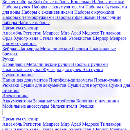
Бизнес наборы
Кофейные наборы
Кошельки
Наборы из кожи
Наборы ручек
Наборы с аккумуляторами
Наборы с бутылками
для воды
Наборы с ежедневниками
Наборы с кружками
Наборы с термокружками
Наборы с флешками
Новогодние
Корпоративные подарки
наборы
Чайные наборы
Поставка со склада и производство
Премиум сувенир
Ансамбль Регистон
Медресе Мир Араб
Медресе Тиллакори
Орда Худояр-хана
Стелла новый Узбекистан
Шердор Медресе
Мы предлагаем широкий выбор корпоративных подарков и
Промо-сувениры
сувениров с логотипом. В нашем каталоге вы найдете
Бейджи
Ланъярды
Металлические брелоки
Пластиковые
продукцию для бизнеса, мероприятия и клиентов.
брелоки
Ручки
Карандаши
Металлические ручки
Наборы с ручками
Пластиковые ручки
Футляры для ручек
Эко ручки
Подарочные наборы
Сумки и папки
Бизнес наборы
Кофейные наборы
Кошельки
Папки для документов
Портфели-дипломаты
Промо-сумки
Наборы из кожи
Наборы ручек
Наборы с аккумуляторами
Рюкзаки
Сумки для документов
Сумки для ноутбука
Сумки для
Наборы с бутылками для воды
Наборы с ежедневниками
пикника
Наборы с кружками
Наборы с термокружками
Наборы с
Электроника
флешками
Новогодние наборы
Чайные наборы
Аккумуляторы
Зарядные устройства
Колонки и наушники
Мобильные аксессуары
Увлажнители
Флешки
Премиум сувенир
Ансамбль Регистон
Медресе Мир Араб
Медресе Тиллакори
Орда Худояр-хана
Стелла новый Узбекистан
Шердор Медресе