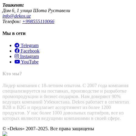
Ташкент:
Дом 6, 1 улица Шота Руставели
info@dekos.uz
Телефон:
+998555110066
Мы в сети
Telegram
Facebook
Instagram
YouTube
Кто мы?
Лидер компания с 18-летним опытом. С 2007 года компания
специализируется на поставках, производстве и разработке
промопродукции и бизнес-подарков. Нам доверяют 90%
ведущих компаний Узбекистана. Dekos работает в сегментах
B2B и B2G и предлагает ассортимент из более 1200
продуктов. У нас более 1000 довольных партнёров, все из
которых являются ведущими компаниями в своей сфере.
© «Dekos» 2007–2025. Все права защищены