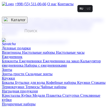
+998 (55) 511-00-66
О нас
Контакты
RU
UZ
Услуги по нанесению
3D гравировка
Каталог
UV DTF нанесение
Горячее тиснение
Заливка
смолой (Doming)
Лазерная гравировка мягкая
Лазерная
гравировка твердая
Сублимация
УФ-печать
Холодное
тиснение
☰
Контакты
О нас
Услуги по нанесению
Деловые подарки
Визитницы
Настольные наборы
Настольные часы
Ежедневник
Блокноты
Ежедневники
Ежедневники на заказ
Калькулятор
ежедневника
Наборы с ежедневниками
Зонты
Зонты-трости
Складные зонты
Кружки
Бокалы
Бутылки для воды
Кофейные наборы
Кружки
Стаканы
Термокружки
Термосы
Чайные наборы
Наградная продукция
Kристаллы
Кубки
Медали
Плакетка
Статуэтки
Стеклянные
кубки
Подарочные наборы