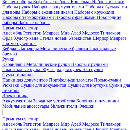
Бизнес наборы
Кофейные наборы
Кошельки
Наборы из кожи
Наборы ручек
Наборы с аккумуляторами
Наборы с бутылками
для воды
Наборы с ежедневниками
Наборы с кружками
Наборы с термокружками
Наборы с флешками
Новогодние
Корпоративные подарки
наборы
Чайные наборы
Поставка со склада и производство
Премиум сувенир
Ансамбль Регистон
Медресе Мир Араб
Медресе Тиллакори
Орда Худояр-хана
Стелла новый Узбекистан
Шердор Медресе
Мы предлагаем широкий выбор корпоративных подарков и
Промо-сувениры
сувениров с логотипом. В нашем каталоге вы найдете
Бейджи
Ланъярды
Металлические брелоки
Пластиковые
продукцию для бизнеса, мероприятия и клиентов.
брелоки
Ручки
Карандаши
Металлические ручки
Наборы с ручками
Пластиковые ручки
Футляры для ручек
Эко ручки
Подарочные наборы
Сумки и папки
Бизнес наборы
Кофейные наборы
Кошельки
Папки для документов
Портфели-дипломаты
Промо-сумки
Наборы из кожи
Наборы ручек
Наборы с аккумуляторами
Рюкзаки
Сумки для документов
Сумки для ноутбука
Сумки для
Наборы с бутылками для воды
Наборы с ежедневниками
пикника
Наборы с кружками
Наборы с термокружками
Наборы с
Электроника
флешками
Новогодние наборы
Чайные наборы
Аккумуляторы
Зарядные устройства
Колонки и наушники
Мобильные аксессуары
Увлажнители
Флешки
Премиум сувенир
Ансамбль Регистон
Медресе Мир Араб
Медресе Тиллакори
Орда Худояр-хана
Стелла новый Узбекистан
Шердор Медресе