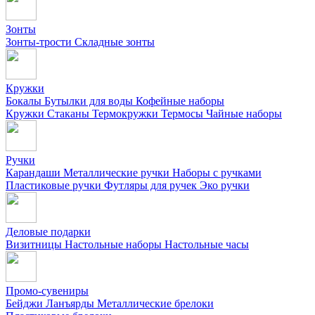
Зонты
Зонты-трости
Складные зонты
Кружки
Бокалы
Бутылки для воды
Кофейные наборы
Кружки
Стаканы
Термокружки
Термосы
Чайные наборы
Ручки
Карандаши
Металлические ручки
Наборы с ручками
Пластиковые ручки
Футляры для ручек
Эко ручки
Деловые подарки
Визитницы
Настольные наборы
Настольные часы
Промо-сувениры
Бейджи
Ланъярды
Металлические брелоки