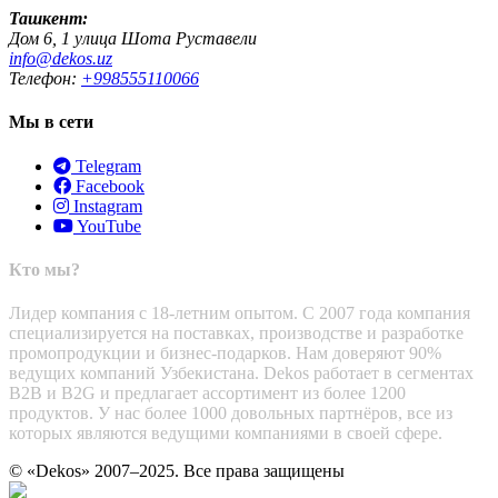
Ташкент:
Дом 6, 1 улица Шота Руставели
info@dekos.uz
Телефон:
+998555110066
Мы в сети
Telegram
Facebook
Instagram
YouTube
Кто мы?
Лидер компания с 18-летним опытом. С 2007 года компания
специализируется на поставках, производстве и разработке
промопродукции и бизнес-подарков. Нам доверяют 90%
ведущих компаний Узбекистана. Dekos работает в сегментах
B2B и B2G и предлагает ассортимент из более 1200
продуктов. У нас более 1000 довольных партнёров, все из
которых являются ведущими компаниями в своей сфере.
© «Dekos» 2007–2025. Все права защищены