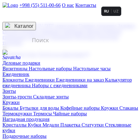
+998 (55) 511-00-66
О нас
Контакты
RU
UZ
Услуги по нанесению
3D гравировка
Каталог
UV DTF нанесение
Горячее тиснение
Заливка
смолой (Doming)
Лазерная гравировка мягкая
Лазерная
гравировка твердая
Сублимация
УФ-печать
Холодное
тиснение
☰
Контакты
О нас
Услуги по нанесению
Деловые подарки
Визитницы
Настольные наборы
Настольные часы
Ежедневник
Блокноты
Ежедневники
Ежедневники на заказ
Калькулятор
ежедневника
Наборы с ежедневниками
Зонты
Зонты-трости
Складные зонты
Кружки
Бокалы
Бутылки для воды
Кофейные наборы
Кружки
Стаканы
Термокружки
Термосы
Чайные наборы
Наградная продукция
Kристаллы
Кубки
Медали
Плакетка
Статуэтки
Стеклянные
кубки
Подарочные наборы