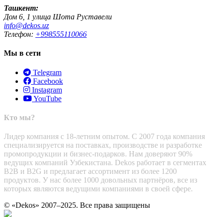
Ташкент:
Дом 6, 1 улица Шота Руставели
info@dekos.uz
Телефон:
+998555110066
Мы в сети
Telegram
Facebook
Instagram
YouTube
Кто мы?
Лидер компания с 18-летним опытом. С 2007 года компания
специализируется на поставках, производстве и разработке
промопродукции и бизнес-подарков. Нам доверяют 90%
ведущих компаний Узбекистана. Dekos работает в сегментах
B2B и B2G и предлагает ассортимент из более 1200
продуктов. У нас более 1000 довольных партнёров, все из
которых являются ведущими компаниями в своей сфере.
© «Dekos» 2007–2025. Все права защищены