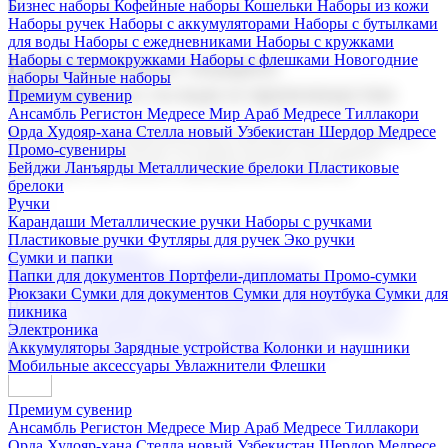
Бизнес наборы
Кофейные наборы
Кошельки
Наборы из кожи
Наборы ручек
Наборы с аккумуляторами
Наборы с бутылками
для воды
Наборы с ежедневниками
Наборы с кружками
Наборы с термокружками
Наборы с флешками
Новогодние
Корпоративные подарки
наборы
Чайные наборы
Поставка со склада и производство
Премиум сувенир
Ансамбль Регистон
Медресе Мир Араб
Медресе Тиллакори
Орда Худояр-хана
Стелла новый Узбекистан
Шердор Медресе
Мы предлагаем широкий выбор корпоративных подарков и
Промо-сувениры
сувениров с логотипом. В нашем каталоге вы найдете
Бейджи
Ланъярды
Металлические брелоки
Пластиковые
продукцию для бизнеса, мероприятия и клиентов.
брелоки
Ручки
Карандаши
Металлические ручки
Наборы с ручками
Пластиковые ручки
Футляры для ручек
Эко ручки
Подарочные наборы
Сумки и папки
Бизнес наборы
Кофейные наборы
Кошельки
Папки для документов
Портфели-дипломаты
Промо-сумки
Наборы из кожи
Наборы ручек
Наборы с аккумуляторами
Рюкзаки
Сумки для документов
Сумки для ноутбука
Сумки для
Наборы с бутылками для воды
Наборы с ежедневниками
пикника
Наборы с кружками
Наборы с термокружками
Наборы с
Электроника
флешками
Новогодние наборы
Чайные наборы
Аккумуляторы
Зарядные устройства
Колонки и наушники
Мобильные аксессуары
Увлажнители
Флешки
Премиум сувенир
Ансамбль Регистон
Медресе Мир Араб
Медресе Тиллакори
Орда Худояр-хана
Стелла новый Узбекистан
Шердор Медресе