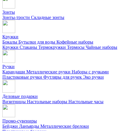
Зонты
Зонты-трости
Складные зонты
Кружки
Бокалы
Бутылки для воды
Кофейные наборы
Кружки
Стаканы
Термокружки
Термосы
Чайные наборы
Ручки
Карандаши
Металлические ручки
Наборы с ручками
Пластиковые ручки
Футляры для ручек
Эко ручки
Деловые подарки
Визитницы
Настольные наборы
Настольные часы
Промо-сувениры
Бейджи
Ланъярды
Металлические брелоки