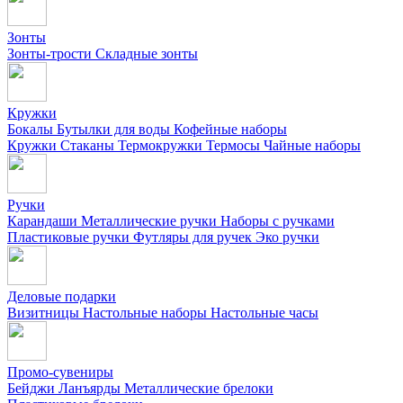
Зонты
Зонты-трости
Складные зонты
Кружки
Бокалы
Бутылки для воды
Кофейные наборы
Кружки
Стаканы
Термокружки
Термосы
Чайные наборы
Ручки
Карандаши
Металлические ручки
Наборы с ручками
Пластиковые ручки
Футляры для ручек
Эко ручки
Деловые подарки
Визитницы
Настольные наборы
Настольные часы
Промо-сувениры
Бейджи
Ланъярды
Металлические брелоки