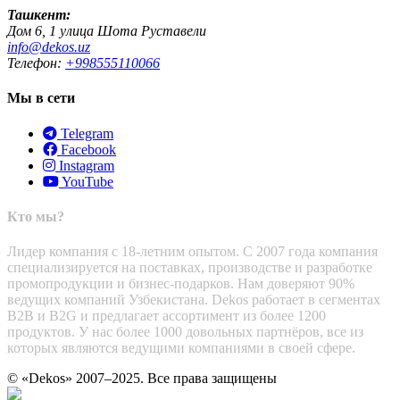
Ташкент:
Дом 6, 1 улица Шота Руставели
info@dekos.uz
Телефон:
+998555110066
Мы в сети
Telegram
Facebook
Instagram
YouTube
Кто мы?
Лидер компания с 18-летним опытом. С 2007 года компания
специализируется на поставках, производстве и разработке
промопродукции и бизнес-подарков. Нам доверяют 90%
ведущих компаний Узбекистана. Dekos работает в сегментах
B2B и B2G и предлагает ассортимент из более 1200
продуктов. У нас более 1000 довольных партнёров, все из
которых являются ведущими компаниями в своей сфере.
© «Dekos» 2007–2025. Все права защищены