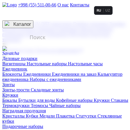
+998 (55) 511-00-66
О нас
Контакты
RU
UZ
Услуги по нанесению
3D гравировка
Каталог
UV DTF нанесение
Горячее тиснение
Заливка
смолой (Doming)
Лазерная гравировка мягкая
Лазерная
гравировка твердая
Сублимация
УФ-печать
Холодное
тиснение
☰
Контакты
О нас
Услуги по нанесению
Деловые подарки
Визитницы
Настольные наборы
Настольные часы
Ежедневник
Блокноты
Ежедневники
Ежедневники на заказ
Калькулятор
ежедневника
Наборы с ежедневниками
Зонты
Зонты-трости
Складные зонты
Кружки
Бокалы
Бутылки для воды
Кофейные наборы
Кружки
Стаканы
Термокружки
Термосы
Чайные наборы
Наградная продукция
Kристаллы
Кубки
Медали
Плакетка
Статуэтки
Стеклянные
кубки
Подарочные наборы