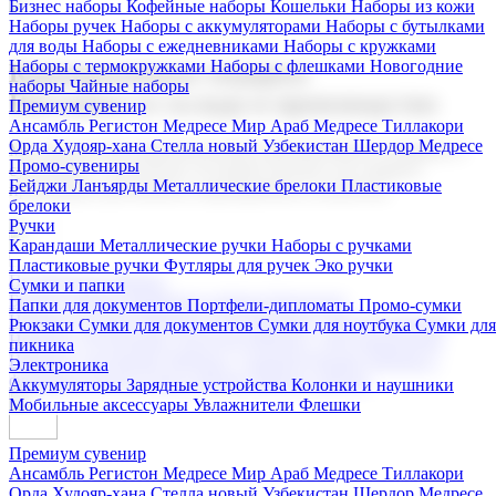
Бизнес наборы
Кофейные наборы
Кошельки
Наборы из кожи
Наборы ручек
Наборы с аккумуляторами
Наборы с бутылками
для воды
Наборы с ежедневниками
Наборы с кружками
Наборы с термокружками
Наборы с флешками
Новогодние
Корпоративные подарки
наборы
Чайные наборы
Поставка со склада и производство
Премиум сувенир
Ансамбль Регистон
Медресе Мир Араб
Медресе Тиллакори
Орда Худояр-хана
Стелла новый Узбекистан
Шердор Медресе
Мы предлагаем широкий выбор корпоративных подарков и
Промо-сувениры
сувениров с логотипом. В нашем каталоге вы найдете
Бейджи
Ланъярды
Металлические брелоки
Пластиковые
продукцию для бизнеса, мероприятия и клиентов.
брелоки
Ручки
Карандаши
Металлические ручки
Наборы с ручками
Пластиковые ручки
Футляры для ручек
Эко ручки
Подарочные наборы
Сумки и папки
Бизнес наборы
Кофейные наборы
Кошельки
Папки для документов
Портфели-дипломаты
Промо-сумки
Наборы из кожи
Наборы ручек
Наборы с аккумуляторами
Рюкзаки
Сумки для документов
Сумки для ноутбука
Сумки для
Наборы с бутылками для воды
Наборы с ежедневниками
пикника
Наборы с кружками
Наборы с термокружками
Наборы с
Электроника
флешками
Новогодние наборы
Чайные наборы
Аккумуляторы
Зарядные устройства
Колонки и наушники
Мобильные аксессуары
Увлажнители
Флешки
Премиум сувенир
Ансамбль Регистон
Медресе Мир Араб
Медресе Тиллакори
Орда Худояр-хана
Стелла новый Узбекистан
Шердор Медресе