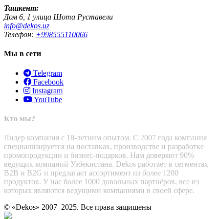
Ташкент:
Дом 6, 1 улица Шота Руставели
info@dekos.uz
Телефон:
+998555110066
Мы в сети
Telegram
Facebook
Instagram
YouTube
Кто мы?
Лидер компания с 18-летним опытом. С 2007 года компания
специализируется на поставках, производстве и разработке
промопродукции и бизнес-подарков. Нам доверяют 90%
ведущих компаний Узбекистана. Dekos работает в сегментах
B2B и B2G и предлагает ассортимент из более 1200
продуктов. У нас более 1000 довольных партнёров, все из
которых являются ведущими компаниями в своей сфере.
© «Dekos» 2007–2025. Все права защищены