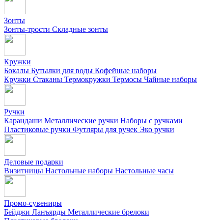
Зонты
Зонты-трости
Складные зонты
Кружки
Бокалы
Бутылки для воды
Кофейные наборы
Кружки
Стаканы
Термокружки
Термосы
Чайные наборы
Ручки
Карандаши
Металлические ручки
Наборы с ручками
Пластиковые ручки
Футляры для ручек
Эко ручки
Деловые подарки
Визитницы
Настольные наборы
Настольные часы
Промо-сувениры
Бейджи
Ланъярды
Металлические брелоки