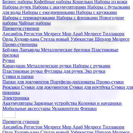
Бизнес наборы
Кофейные наборы
Кошельки
Наборы из кожи
Наборы ручек
Наборы с аккумуляторами
Наборы с бутылками
для воды
Наборы с ежедневниками
Наборы с кружками
Наборы с термокружками
Наборы с флешками
Новогодние
Корпоративные подарки
наборы
Чайные наборы
Поставка со склада и производство
Премиум сувенир
Ансамбль Регистон
Медресе Мир Араб
Медресе Тиллакори
Орда Худояр-хана
Стелла новый Узбекистан
Шердор Медресе
Мы предлагаем широкий выбор корпоративных подарков и
Промо-сувениры
сувениров с логотипом. В нашем каталоге вы найдете
Бейджи
Ланъярды
Металлические брелоки
Пластиковые
продукцию для бизнеса, мероприятия и клиентов.
брелоки
Ручки
Карандаши
Металлические ручки
Наборы с ручками
Пластиковые ручки
Футляры для ручек
Эко ручки
Подарочные наборы
Сумки и папки
Бизнес наборы
Кофейные наборы
Кошельки
Папки для документов
Портфели-дипломаты
Промо-сумки
Наборы из кожи
Наборы ручек
Наборы с аккумуляторами
Рюкзаки
Сумки для документов
Сумки для ноутбука
Сумки для
Наборы с бутылками для воды
Наборы с ежедневниками
пикника
Наборы с кружками
Наборы с термокружками
Наборы с
Электроника
флешками
Новогодние наборы
Чайные наборы
Аккумуляторы
Зарядные устройства
Колонки и наушники
Мобильные аксессуары
Увлажнители
Флешки
Премиум сувенир
Ансамбль Регистон
Медресе Мир Араб
Медресе Тиллакори
Орда Худояр-хана
Стелла новый Узбекистан
Шердор Медресе