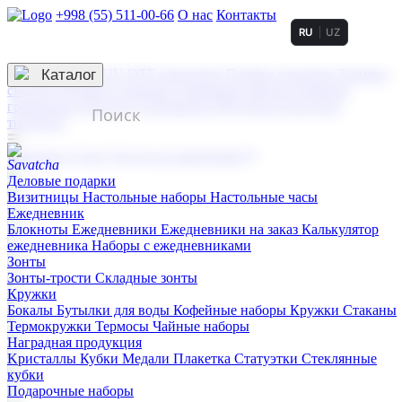
+998 (55) 511-00-66
О нас
Контакты
RU
UZ
Услуги по нанесению
3D гравировка
Каталог
UV DTF нанесение
Горячее тиснение
Заливка
смолой (Doming)
Лазерная гравировка мягкая
Лазерная
гравировка твердая
Сублимация
УФ-печать
Холодное
тиснение
☰
Контакты
О нас
Услуги по нанесению
Деловые подарки
Визитницы
Настольные наборы
Настольные часы
Ежедневник
Блокноты
Ежедневники
Ежедневники на заказ
Калькулятор
ежедневника
Наборы с ежедневниками
Зонты
Зонты-трости
Складные зонты
Кружки
Бокалы
Бутылки для воды
Кофейные наборы
Кружки
Стаканы
Термокружки
Термосы
Чайные наборы
Наградная продукция
Kристаллы
Кубки
Медали
Плакетка
Статуэтки
Стеклянные
кубки
Подарочные наборы