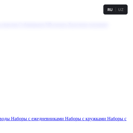
RU
UZ
а твердая
Сублимация
УФ-печать
Холодное тиснение
 воды
Наборы с ежедневниками
Наборы с кружками
Наборы с