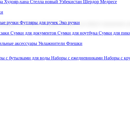
а Худояр-хана
Стелла новый Узбекистан
Шердор Медресе
ки
вые ручки
Футляры для ручек
Эко ручки
ниров с логотипом. В нашем каталоге вы найдете продукцию для
заки
Сумки для документов
Сумки для ноутбука
Сумки для пик
льные аксессуары
Увлажнители
Флешки
ры с бутылками для воды
Наборы с ежедневниками
Наборы с к