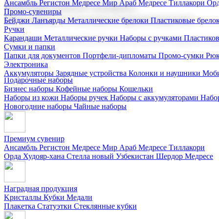
Ансамбль Регистон
Медресе Мир Араб
Медресе Тиллакори
Орд
Корпоративные подарки
Промо-сувениры
Поставка со склада и производство
Бейджи
Ланъярды
Металлические брелоки
Пластиковые брело
Ручки
Карандаши
Металлические ручки
Наборы с ручками
Пластико
Мы предлагаем широкий выбор корпоративных подарков и суве
Сумки и папки
Папки для документов
Портфели-дипломаты
Промо-сумки
Рюк
Электроника
Аккумуляторы
Зарядные устройства
Колонки и наушники
Моби
Подарочные наборы
Бизнес наборы
Кофейные наборы
Кошельки
Наборы из кожи
Наборы ручек
Наборы с аккумуляторами
Набо
Новогодние наборы
Чайные наборы
Премиум сувенир
Ансамбль Регистон
Медресе Мир Араб
Медресе Тиллакори
Орда Худояр-хана
Стелла новый Узбекистан
Шердор Медресе
Наградная продукция
Kристаллы
Кубки
Медали
Плакетка
Статуэтки
Стеклянные кубки