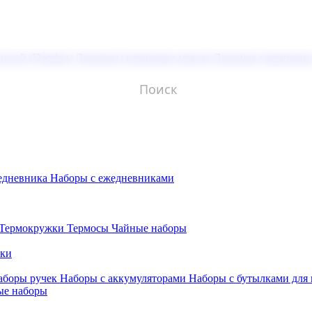
молой (Doming)
Лазерная гравировка мягкая
Лазерная гравировк
едневника
Наборы с ежедневниками
Термокружки
Термосы
Чайные наборы
бки
аборы ручек
Наборы с аккумуляторами
Наборы с бутылками для
ые наборы