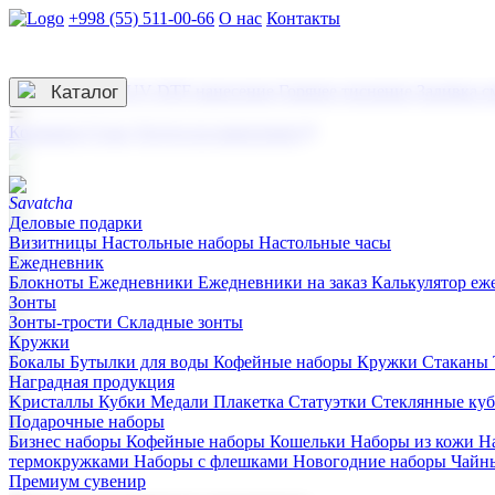
+998 (55) 511-00-66
О нас
Контакты
Услуги по нанесению
3D гравировка
Каталог
UV DTF нанесение
Горячее тиснение
Заливка с
☰
Контакты
О нас
Услуги по нанесению
Деловые подарки
Визитницы
Настольные наборы
Настольные часы
Ежедневник
Блокноты
Ежедневники
Ежедневники на заказ
Калькулятор еж
Зонты
Зонты-трости
Складные зонты
Кружки
Бокалы
Бутылки для воды
Кофейные наборы
Кружки
Стаканы
Наградная продукция
Kристаллы
Кубки
Медали
Плакетка
Статуэтки
Стеклянные ку
Подарочные наборы
Бизнес наборы
Кофейные наборы
Кошельки
Наборы из кожи
Н
термокружками
Наборы с флешками
Новогодние наборы
Чайн
Премиум сувенир