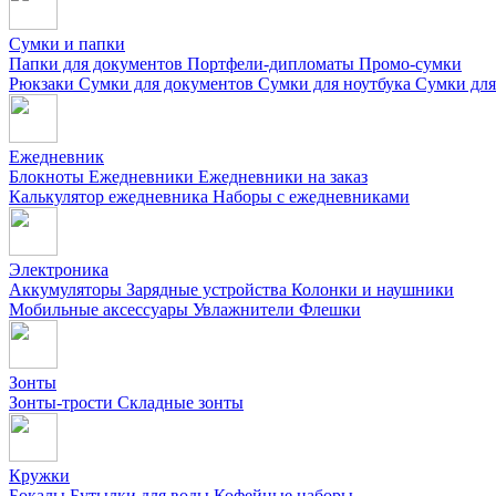
Сумки и папки
Папки для документов
Портфели-дипломаты
Промо-сумки
Рюкзаки
Сумки для документов
Сумки для ноутбука
Сумки для
Ежедневник
Блокноты
Ежедневники
Ежедневники на заказ
Калькулятор ежедневника
Наборы с ежедневниками
Электроника
Аккумуляторы
Зарядные устройства
Колонки и наушники
Мобильные аксессуары
Увлажнители
Флешки
Зонты
Зонты-трости
Складные зонты
Кружки
Бокалы
Бутылки для воды
Кофейные наборы