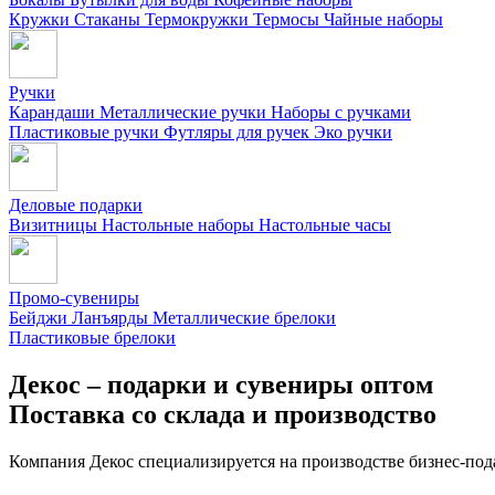
Кружки
Стаканы
Термокружки
Термосы
Чайные наборы
Ручки
Карандаши
Металлические ручки
Наборы с ручками
Пластиковые ручки
Футляры для ручек
Эко ручки
Деловые подарки
Визитницы
Настольные наборы
Настольные часы
Промо-сувениры
Бейджи
Ланъярды
Металлические брелоки
Пластиковые брелоки
Декос – подарки и сувениры оптом
Поставка со склада и производство
Компания Декос специализируется на производстве бизнес-под