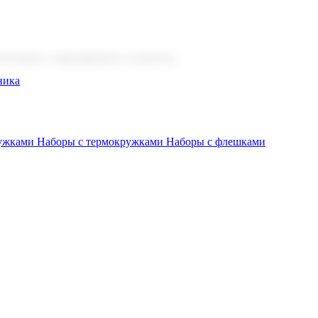
 бизнеса, мероприятия и клиентов.
ника
ружками
Наборы с термокружками
Наборы с флешками