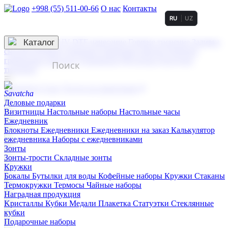
+998 (55) 511-00-66
О нас
Контакты
RU
UZ
Услуги по нанесению
3D гравировка
Каталог
UV DTF нанесение
Горячее тиснение
Заливка
смолой (Doming)
Лазерная гравировка мягкая
Лазерная
гравировка твердая
Сублимация
УФ-печать
Холодное
тиснение
☰
Контакты
О нас
Услуги по нанесению
Деловые подарки
Визитницы
Настольные наборы
Настольные часы
Ежедневник
Блокноты
Ежедневники
Ежедневники на заказ
Калькулятор
ежедневника
Наборы с ежедневниками
Зонты
Зонты-трости
Складные зонты
Кружки
Бокалы
Бутылки для воды
Кофейные наборы
Кружки
Стаканы
Термокружки
Термосы
Чайные наборы
Наградная продукция
Kристаллы
Кубки
Медали
Плакетка
Статуэтки
Стеклянные
кубки
Подарочные наборы