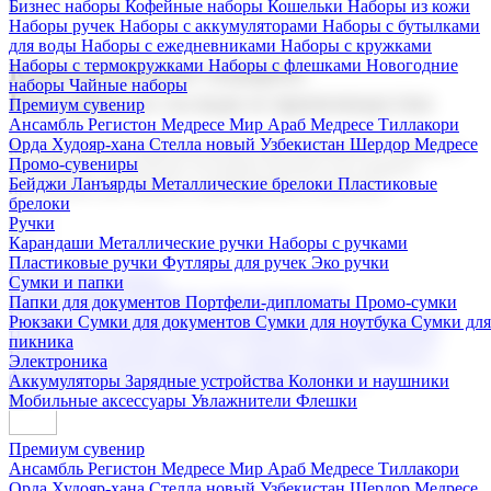
Бизнес наборы
Кофейные наборы
Кошельки
Наборы из кожи
Наборы ручек
Наборы с аккумуляторами
Наборы с бутылками
для воды
Наборы с ежедневниками
Наборы с кружками
Наборы с термокружками
Наборы с флешками
Новогодние
Корпоративные подарки
наборы
Чайные наборы
Поставка со склада и производство
Премиум сувенир
Ансамбль Регистон
Медресе Мир Араб
Медресе Тиллакори
Орда Худояр-хана
Стелла новый Узбекистан
Шердор Медресе
Мы предлагаем широкий выбор корпоративных подарков и
Промо-сувениры
сувениров с логотипом. В нашем каталоге вы найдете
Бейджи
Ланъярды
Металлические брелоки
Пластиковые
продукцию для бизнеса, мероприятия и клиентов.
брелоки
Ручки
Карандаши
Металлические ручки
Наборы с ручками
Пластиковые ручки
Футляры для ручек
Эко ручки
Подарочные наборы
Сумки и папки
Бизнес наборы
Кофейные наборы
Кошельки
Папки для документов
Портфели-дипломаты
Промо-сумки
Наборы из кожи
Наборы ручек
Наборы с аккумуляторами
Рюкзаки
Сумки для документов
Сумки для ноутбука
Сумки для
Наборы с бутылками для воды
Наборы с ежедневниками
пикника
Наборы с кружками
Наборы с термокружками
Наборы с
Электроника
флешками
Новогодние наборы
Чайные наборы
Аккумуляторы
Зарядные устройства
Колонки и наушники
Мобильные аксессуары
Увлажнители
Флешки
Премиум сувенир
Ансамбль Регистон
Медресе Мир Араб
Медресе Тиллакори
Орда Худояр-хана
Стелла новый Узбекистан
Шердор Медресе