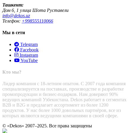
Ташкент:
Дом 6, 1 улица Шота Руставели
info@dekos.uz
Телефон:
+998555110066
Мы в сети
Telegram
Facebook
Instagram
YouTube
Кто мы?
Лидер компания с 18-летним опытом. С 2007 года компания
специализируется на поставках, производстве и разработке
промопродукции и бизнес-подарков. Нам доверяют 90%
ведущих компаний Узбекистана. Dekos работает в сегментах
B2B и B2G и предлагает ассортимент из более 1200
продуктов. У нас более 1000 довольных партнёров, все из
которых являются ведущими компаниями в своей сфере.
© «Dekos» 2007–2025. Все права защищены