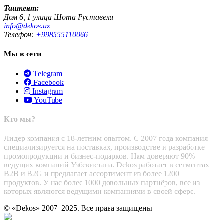
Ташкент:
Дом 6, 1 улица Шота Руставели
info@dekos.uz
Телефон:
+998555110066
Мы в сети
Telegram
Facebook
Instagram
YouTube
Кто мы?
Лидер компания с 18-летним опытом. С 2007 года компания
специализируется на поставках, производстве и разработке
промопродукции и бизнес-подарков. Нам доверяют 90%
ведущих компаний Узбекистана. Dekos работает в сегментах
B2B и B2G и предлагает ассортимент из более 1200
продуктов. У нас более 1000 довольных партнёров, все из
которых являются ведущими компаниями в своей сфере.
© «Dekos» 2007–2025. Все права защищены