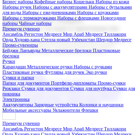
Бизнес наборы
Кофейные наборы
Кошельки
Наборы из кожи
Наборы ручек
Наборы с аккумуляторами
Наборы с бутылками
для воды
Наборы с ежедневниками
Наборы с кружками
Наборы с термокружками
Наборы с флешками
Новогодние
Корпоративные подарки
наборы
Чайные наборы
Поставка со склада и производство
Премиум сувенир
Ансамбль Регистон
Медресе Мир Араб
Медресе Тиллакори
Орда Худояр-хана
Стелла новый Узбекистан
Шердор Медресе
Мы предлагаем широкий выбор корпоративных подарков и
Промо-сувениры
сувениров с логотипом. В нашем каталоге вы найдете
Бейджи
Ланъярды
Металлические брелоки
Пластиковые
продукцию для бизнеса, мероприятия и клиентов.
брелоки
Ручки
Карандаши
Металлические ручки
Наборы с ручками
Пластиковые ручки
Футляры для ручек
Эко ручки
Подарочные наборы
Сумки и папки
Бизнес наборы
Кофейные наборы
Кошельки
Папки для документов
Портфели-дипломаты
Промо-сумки
Наборы из кожи
Наборы ручек
Наборы с аккумуляторами
Рюкзаки
Сумки для документов
Сумки для ноутбука
Сумки для
Наборы с бутылками для воды
Наборы с ежедневниками
пикника
Наборы с кружками
Наборы с термокружками
Наборы с
Электроника
флешками
Новогодние наборы
Чайные наборы
Аккумуляторы
Зарядные устройства
Колонки и наушники
Мобильные аксессуары
Увлажнители
Флешки
Премиум сувенир
Ансамбль Регистон
Медресе Мир Араб
Медресе Тиллакори
Орда Худояр-хана
Стелла новый Узбекистан
Шердор Медресе