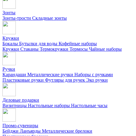
Зонты
Зонты-трости
Складные зонты
Кружки
Бокалы
Бутылки для воды
Кофейные наборы
Кружки
Стаканы
Термокружки
Термосы
Чайные наборы
Ручки
Карандаши
Металлические ручки
Наборы с ручками
Пластиковые ручки
Футляры для ручек
Эко ручки
Деловые подарки
Визитницы
Настольные наборы
Настольные часы
Промо-сувениры
Бейджи
Ланъярды
Металлические брелоки