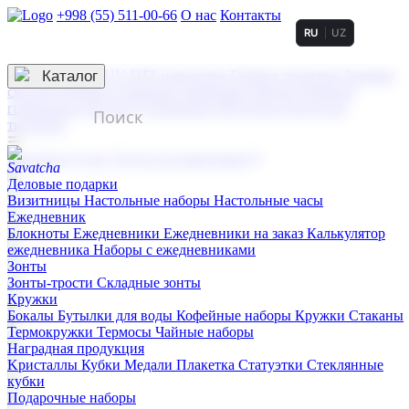
+998 (55) 511-00-66
О нас
Контакты
RU
UZ
Услуги по нанесению
3D гравировка
Каталог
UV DTF нанесение
Горячее тиснение
Заливка
смолой (Doming)
Лазерная гравировка мягкая
Лазерная
гравировка твердая
Сублимация
УФ-печать
Холодное
тиснение
☰
Контакты
О нас
Услуги по нанесению
Деловые подарки
Визитницы
Настольные наборы
Настольные часы
Ежедневник
Блокноты
Ежедневники
Ежедневники на заказ
Калькулятор
ежедневника
Наборы с ежедневниками
Зонты
Зонты-трости
Складные зонты
Кружки
Бокалы
Бутылки для воды
Кофейные наборы
Кружки
Стаканы
Термокружки
Термосы
Чайные наборы
Наградная продукция
Kристаллы
Кубки
Медали
Плакетка
Статуэтки
Стеклянные
кубки
Подарочные наборы