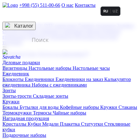
+998 (55) 511-00-66
О нас
Контакты
RU
UZ
Услуги по нанесению
3D гравировка
Каталог
UV DTF нанесение
Горячее тиснение
Заливка
смолой (Doming)
Лазерная гравировка мягкая
Лазерная
гравировка твердая
Сублимация
УФ-печать
Холодное
тиснение
☰
Контакты
О нас
Услуги по нанесению
Деловые подарки
Визитницы
Настольные наборы
Настольные часы
Ежедневник
Блокноты
Ежедневники
Ежедневники на заказ
Калькулятор
ежедневника
Наборы с ежедневниками
Зонты
Зонты-трости
Складные зонты
Кружки
Бокалы
Бутылки для воды
Кофейные наборы
Кружки
Стаканы
Термокружки
Термосы
Чайные наборы
Наградная продукция
Kристаллы
Кубки
Медали
Плакетка
Статуэтки
Стеклянные
кубки
Подарочные наборы