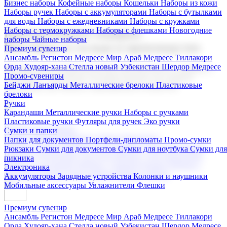
Бизнес наборы
Кофейные наборы
Кошельки
Наборы из кожи
Наборы ручек
Наборы с аккумуляторами
Наборы с бутылками
для воды
Наборы с ежедневниками
Наборы с кружками
Наборы с термокружками
Наборы с флешками
Новогодние
Корпоративные подарки
наборы
Чайные наборы
Поставка со склада и производство
Премиум сувенир
Ансамбль Регистон
Медресе Мир Араб
Медресе Тиллакори
Орда Худояр-хана
Стелла новый Узбекистан
Шердор Медресе
Мы предлагаем широкий выбор корпоративных подарков и
Промо-сувениры
сувениров с логотипом. В нашем каталоге вы найдете
Бейджи
Ланъярды
Металлические брелоки
Пластиковые
продукцию для бизнеса, мероприятия и клиентов.
брелоки
Ручки
Карандаши
Металлические ручки
Наборы с ручками
Пластиковые ручки
Футляры для ручек
Эко ручки
Подарочные наборы
Сумки и папки
Бизнес наборы
Кофейные наборы
Кошельки
Папки для документов
Портфели-дипломаты
Промо-сумки
Наборы из кожи
Наборы ручек
Наборы с аккумуляторами
Рюкзаки
Сумки для документов
Сумки для ноутбука
Сумки для
Наборы с бутылками для воды
Наборы с ежедневниками
пикника
Наборы с кружками
Наборы с термокружками
Наборы с
Электроника
флешками
Новогодние наборы
Чайные наборы
Аккумуляторы
Зарядные устройства
Колонки и наушники
Мобильные аксессуары
Увлажнители
Флешки
Премиум сувенир
Ансамбль Регистон
Медресе Мир Араб
Медресе Тиллакори
Орда Худояр-хана
Стелла новый Узбекистан
Шердор Медресе