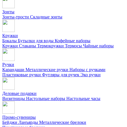
Зонты
Зонты-трости
Складные зонты
Кружки
Бокалы
Бутылки для воды
Кофейные наборы
Кружки
Стаканы
Термокружки
Термосы
Чайные наборы
Ручки
Карандаши
Металлические ручки
Наборы с ручками
Пластиковые ручки
Футляры для ручек
Эко ручки
Деловые подарки
Визитницы
Настольные наборы
Настольные часы
Промо-сувениры
Бейджи
Ланъярды
Металлические брелоки