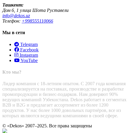
Ташкент:
Дом 6, 1 улица Шота Руставели
info@dekos.uz
Телефон:
+998555110066
Мы в сети
Telegram
Facebook
Instagram
YouTube
Кто мы?
Лидер компания с 18-летним опытом. С 2007 года компания
специализируется на поставках, производстве и разработке
промопродукции и бизнес-подарков. Нам доверяют 90%
ведущих компаний Узбекистана. Dekos работает в сегментах
B2B и B2G и предлагает ассортимент из более 1200
продуктов. У нас более 1000 довольных партнёров, все из
которых являются ведущими компаниями в своей сфере.
© «Dekos» 2007–2025. Все права защищены