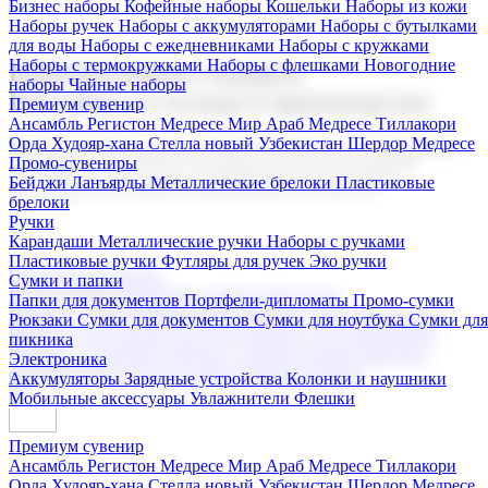
Бизнес наборы
Кофейные наборы
Кошельки
Наборы из кожи
Наборы ручек
Наборы с аккумуляторами
Наборы с бутылками
для воды
Наборы с ежедневниками
Наборы с кружками
Наборы с термокружками
Наборы с флешками
Новогодние
Корпоративные подарки
наборы
Чайные наборы
Поставка со склада и производство
Премиум сувенир
Ансамбль Регистон
Медресе Мир Араб
Медресе Тиллакори
Орда Худояр-хана
Стелла новый Узбекистан
Шердор Медресе
Мы предлагаем широкий выбор корпоративных подарков и
Промо-сувениры
сувениров с логотипом. В нашем каталоге вы найдете
Бейджи
Ланъярды
Металлические брелоки
Пластиковые
продукцию для бизнеса, мероприятия и клиентов.
брелоки
Ручки
Карандаши
Металлические ручки
Наборы с ручками
Пластиковые ручки
Футляры для ручек
Эко ручки
Подарочные наборы
Сумки и папки
Бизнес наборы
Кофейные наборы
Кошельки
Папки для документов
Портфели-дипломаты
Промо-сумки
Наборы из кожи
Наборы ручек
Наборы с аккумуляторами
Рюкзаки
Сумки для документов
Сумки для ноутбука
Сумки для
Наборы с бутылками для воды
Наборы с ежедневниками
пикника
Наборы с кружками
Наборы с термокружками
Наборы с
Электроника
флешками
Новогодние наборы
Чайные наборы
Аккумуляторы
Зарядные устройства
Колонки и наушники
Мобильные аксессуары
Увлажнители
Флешки
Премиум сувенир
Ансамбль Регистон
Медресе Мир Араб
Медресе Тиллакори
Орда Худояр-хана
Стелла новый Узбекистан
Шердор Медресе