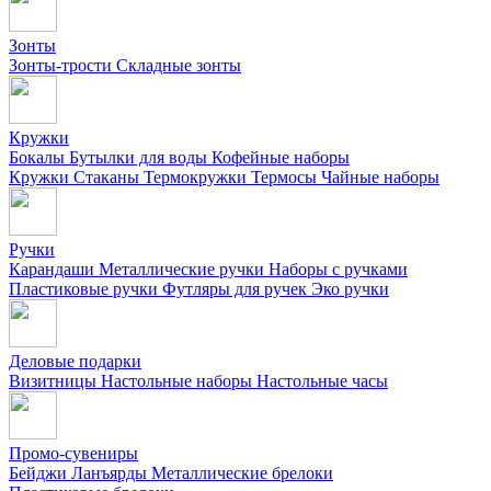
Зонты
Зонты-трости
Складные зонты
Кружки
Бокалы
Бутылки для воды
Кофейные наборы
Кружки
Стаканы
Термокружки
Термосы
Чайные наборы
Ручки
Карандаши
Металлические ручки
Наборы с ручками
Пластиковые ручки
Футляры для ручек
Эко ручки
Деловые подарки
Визитницы
Настольные наборы
Настольные часы
Промо-сувениры
Бейджи
Ланъярды
Металлические брелоки