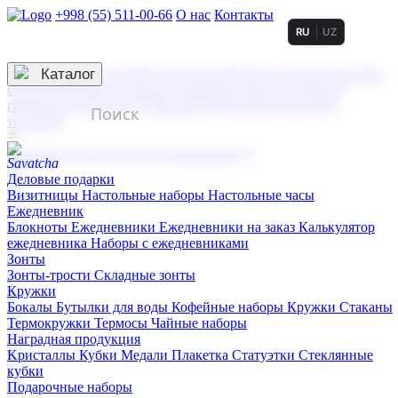
+998 (55) 511-00-66
О нас
Контакты
RU
UZ
Услуги по нанесению
3D гравировка
Каталог
UV DTF нанесение
Горячее тиснение
Заливка
смолой (Doming)
Лазерная гравировка мягкая
Лазерная
гравировка твердая
Сублимация
УФ-печать
Холодное
тиснение
☰
Контакты
О нас
Услуги по нанесению
Деловые подарки
Визитницы
Настольные наборы
Настольные часы
Ежедневник
Блокноты
Ежедневники
Ежедневники на заказ
Калькулятор
ежедневника
Наборы с ежедневниками
Зонты
Зонты-трости
Складные зонты
Кружки
Бокалы
Бутылки для воды
Кофейные наборы
Кружки
Стаканы
Термокружки
Термосы
Чайные наборы
Наградная продукция
Kристаллы
Кубки
Медали
Плакетка
Статуэтки
Стеклянные
кубки
Подарочные наборы