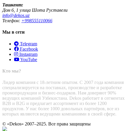
Ташкент:
Дом 6, 1 улица Шота Руставели
info@dekos.uz
Телефон:
+998555110066
Мы в сети
Telegram
Facebook
Instagram
YouTube
Кто мы?
Лидер компания с 18-летним опытом. С 2007 года компания
специализируется на поставках, производстве и разработке
промопродукции и бизнес-подарков. Нам доверяют 90%
ведущих компаний Узбекистана. Dekos работает в сегментах
B2B и B2G и предлагает ассортимент из более 1200
продуктов. У нас более 1000 довольных партнёров, все из
которых являются ведущими компаниями в своей сфере.
© «Dekos» 2007–2025. Все права защищены