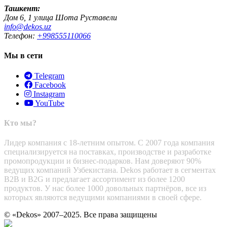
Ташкент:
Дом 6, 1 улица Шота Руставели
info@dekos.uz
Телефон:
+998555110066
Мы в сети
Telegram
Facebook
Instagram
YouTube
Кто мы?
Лидер компания с 18-летним опытом. С 2007 года компания
специализируется на поставках, производстве и разработке
промопродукции и бизнес-подарков. Нам доверяют 90%
ведущих компаний Узбекистана. Dekos работает в сегментах
B2B и B2G и предлагает ассортимент из более 1200
продуктов. У нас более 1000 довольных партнёров, все из
которых являются ведущими компаниями в своей сфере.
© «Dekos» 2007–2025. Все права защищены