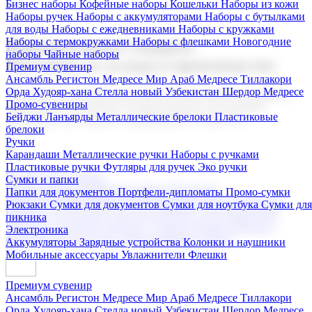
Бизнес наборы
Кофейные наборы
Кошельки
Наборы из кожи
Наборы ручек
Наборы с аккумуляторами
Наборы с бутылками
для воды
Наборы с ежедневниками
Наборы с кружками
Наборы с термокружками
Наборы с флешками
Новогодние
Корпоративные подарки
наборы
Чайные наборы
Поставка со склада и производство
Премиум сувенир
Ансамбль Регистон
Медресе Мир Араб
Медресе Тиллакори
Орда Худояр-хана
Стелла новый Узбекистан
Шердор Медресе
Мы предлагаем широкий выбор корпоративных подарков и
Промо-сувениры
сувениров с логотипом. В нашем каталоге вы найдете
Бейджи
Ланъярды
Металлические брелоки
Пластиковые
продукцию для бизнеса, мероприятия и клиентов.
брелоки
Ручки
Карандаши
Металлические ручки
Наборы с ручками
Пластиковые ручки
Футляры для ручек
Эко ручки
Подарочные наборы
Сумки и папки
Бизнес наборы
Кофейные наборы
Кошельки
Папки для документов
Портфели-дипломаты
Промо-сумки
Наборы из кожи
Наборы ручек
Наборы с аккумуляторами
Рюкзаки
Сумки для документов
Сумки для ноутбука
Сумки для
Наборы с бутылками для воды
Наборы с ежедневниками
пикника
Наборы с кружками
Наборы с термокружками
Наборы с
Электроника
флешками
Новогодние наборы
Чайные наборы
Аккумуляторы
Зарядные устройства
Колонки и наушники
Мобильные аксессуары
Увлажнители
Флешки
Премиум сувенир
Ансамбль Регистон
Медресе Мир Араб
Медресе Тиллакори
Орда Худояр-хана
Стелла новый Узбекистан
Шердор Медресе