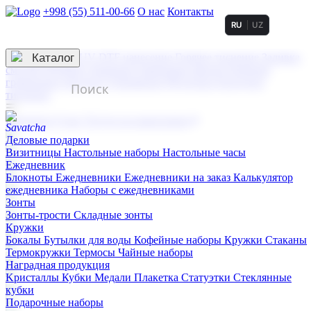
+998 (55) 511-00-66
О нас
Контакты
RU
UZ
Услуги по нанесению
3D гравировка
Каталог
UV DTF нанесение
Горячее тиснение
Заливка
смолой (Doming)
Лазерная гравировка мягкая
Лазерная
гравировка твердая
Сублимация
УФ-печать
Холодное
тиснение
☰
Контакты
О нас
Услуги по нанесению
Деловые подарки
Визитницы
Настольные наборы
Настольные часы
Ежедневник
Блокноты
Ежедневники
Ежедневники на заказ
Калькулятор
ежедневника
Наборы с ежедневниками
Зонты
Зонты-трости
Складные зонты
Кружки
Бокалы
Бутылки для воды
Кофейные наборы
Кружки
Стаканы
Термокружки
Термосы
Чайные наборы
Наградная продукция
Kристаллы
Кубки
Медали
Плакетка
Статуэтки
Стеклянные
кубки
Подарочные наборы