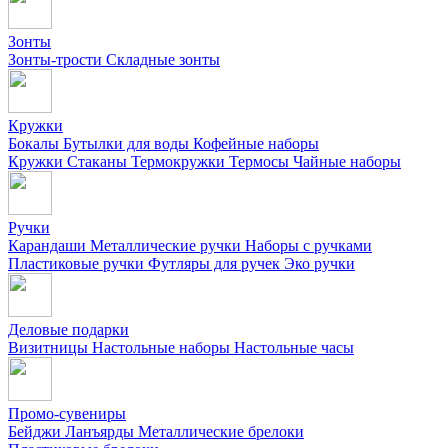
Зонты
Зонты-трости
Складные зонты
Кружки
Бокалы
Бутылки для воды
Кофейные наборы
Кружки
Стаканы
Термокружки
Термосы
Чайные наборы
Ручки
Карандаши
Металлические ручки
Наборы с ручками
Пластиковые ручки
Футляры для ручек
Эко ручки
Деловые подарки
Визитницы
Настольные наборы
Настольные часы
Промо-сувениры
Бейджи
Ланъярды
Металлические брелоки