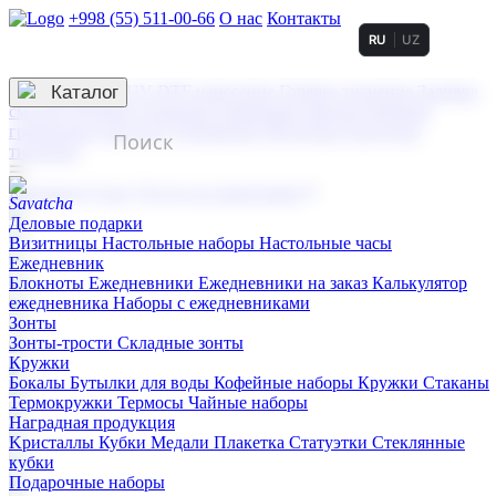
+998 (55) 511-00-66
О нас
Контакты
RU
UZ
Услуги по нанесению
3D гравировка
Каталог
UV DTF нанесение
Горячее тиснение
Заливка
смолой (Doming)
Лазерная гравировка мягкая
Лазерная
гравировка твердая
Сублимация
УФ-печать
Холодное
тиснение
☰
Контакты
О нас
Услуги по нанесению
Деловые подарки
Визитницы
Настольные наборы
Настольные часы
Ежедневник
Блокноты
Ежедневники
Ежедневники на заказ
Калькулятор
ежедневника
Наборы с ежедневниками
Зонты
Зонты-трости
Складные зонты
Кружки
Бокалы
Бутылки для воды
Кофейные наборы
Кружки
Стаканы
Термокружки
Термосы
Чайные наборы
Наградная продукция
Kристаллы
Кубки
Медали
Плакетка
Статуэтки
Стеклянные
кубки
Подарочные наборы