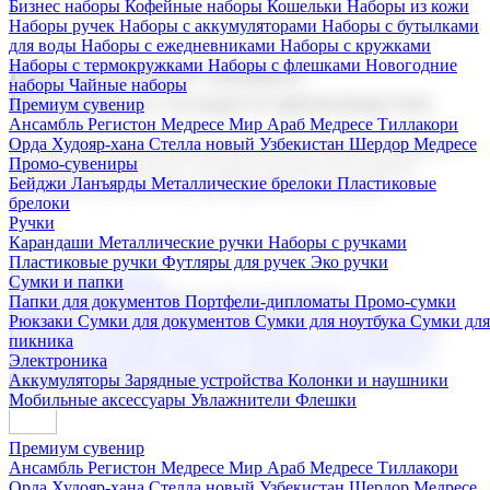
Бизнес наборы
Кофейные наборы
Кошельки
Наборы из кожи
Наборы ручек
Наборы с аккумуляторами
Наборы с бутылками
для воды
Наборы с ежедневниками
Наборы с кружками
Наборы с термокружками
Наборы с флешками
Новогодние
Корпоративные подарки
наборы
Чайные наборы
Поставка со склада и производство
Премиум сувенир
Ансамбль Регистон
Медресе Мир Араб
Медресе Тиллакори
Орда Худояр-хана
Стелла новый Узбекистан
Шердор Медресе
Мы предлагаем широкий выбор корпоративных подарков и
Промо-сувениры
сувениров с логотипом. В нашем каталоге вы найдете
Бейджи
Ланъярды
Металлические брелоки
Пластиковые
продукцию для бизнеса, мероприятия и клиентов.
брелоки
Ручки
Карандаши
Металлические ручки
Наборы с ручками
Пластиковые ручки
Футляры для ручек
Эко ручки
Подарочные наборы
Сумки и папки
Бизнес наборы
Кофейные наборы
Кошельки
Папки для документов
Портфели-дипломаты
Промо-сумки
Наборы из кожи
Наборы ручек
Наборы с аккумуляторами
Рюкзаки
Сумки для документов
Сумки для ноутбука
Сумки для
Наборы с бутылками для воды
Наборы с ежедневниками
пикника
Наборы с кружками
Наборы с термокружками
Наборы с
Электроника
флешками
Новогодние наборы
Чайные наборы
Аккумуляторы
Зарядные устройства
Колонки и наушники
Мобильные аксессуары
Увлажнители
Флешки
Премиум сувенир
Ансамбль Регистон
Медресе Мир Араб
Медресе Тиллакори
Орда Худояр-хана
Стелла новый Узбекистан
Шердор Медресе