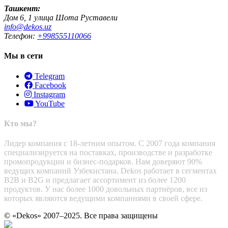
Ташкент:
Дом 6, 1 улица Шота Руставели
info@dekos.uz
Телефон:
+998555110066
Мы в сети
Telegram
Facebook
Instagram
YouTube
Кто мы?
Лидер компания с 18-летним опытом. С 2007 года компания
специализируется на поставках, производстве и разработке
промопродукции и бизнес-подарков. Нам доверяют 90%
ведущих компаний Узбекистана. Dekos работает в сегментах
B2B и B2G и предлагает ассортимент из более 1200
продуктов. У нас более 1000 довольных партнёров, все из
которых являются ведущими компаниями в своей сфере.
© «Dekos» 2007–2025. Все права защищены