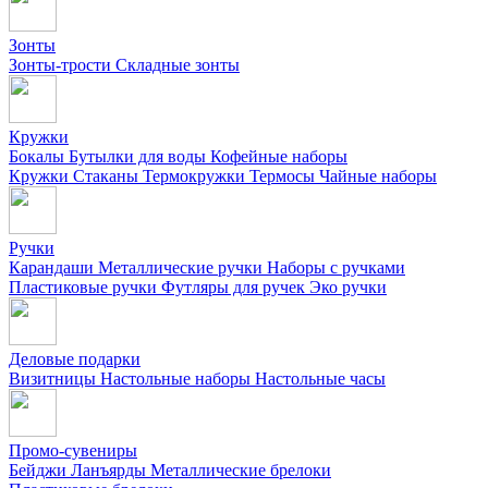
Зонты
Зонты-трости
Складные зонты
Кружки
Бокалы
Бутылки для воды
Кофейные наборы
Кружки
Стаканы
Термокружки
Термосы
Чайные наборы
Ручки
Карандаши
Металлические ручки
Наборы с ручками
Пластиковые ручки
Футляры для ручек
Эко ручки
Деловые подарки
Визитницы
Настольные наборы
Настольные часы
Промо-сувениры
Бейджи
Ланъярды
Металлические брелоки