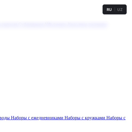
RU
UZ
а твердая
Сублимация
УФ-печать
Холодное тиснение
 воды
Наборы с ежедневниками
Наборы с кружками
Наборы с