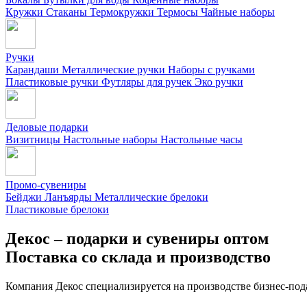
Кружки
Стаканы
Термокружки
Термосы
Чайные наборы
Ручки
Карандаши
Металлические ручки
Наборы с ручками
Пластиковые ручки
Футляры для ручек
Эко ручки
Деловые подарки
Визитницы
Настольные наборы
Настольные часы
Промо-сувениры
Бейджи
Ланъярды
Металлические брелоки
Пластиковые брелоки
Декос – подарки и сувениры оптом
Поставка со склада и производство
Компания Декос специализируется на производстве бизнес-под