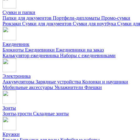
Сумки и папки
Папки для документов
Портфели-дипломаты
Промо-сумки
Рюкзаки
Сумки для документов
Сумки для ноутбука
Сумки для
Ежедневник
Блокноты
Ежедневники
Ежедневники на заказ
Калькулятор ежедневника
Наборы с ежедневниками
Электроника
Аккумуляторы
Зарядные устройства
Колонки и наушники
Мобильные аксессуары
Увлажнители
Флешки
Зонты
Зонты-трости
Складные зонты
Кружки
Бокалы
Бутылки для воды
Кофейные наборы