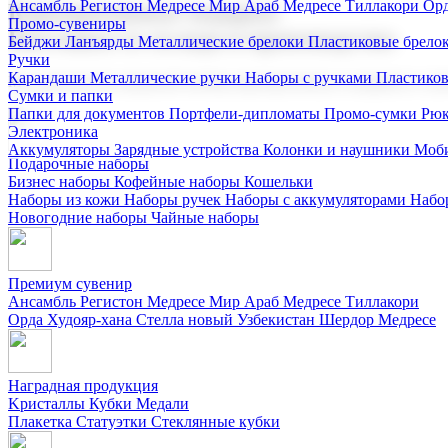
Ансамбль Регистон
Медресе Мир Араб
Медресе Тиллакори
Орд
Корпоративные подарки
Промо-сувениры
Поставка со склада и производство
Бейджи
Ланъярды
Металлические брелоки
Пластиковые брело
Ручки
Карандаши
Металлические ручки
Наборы с ручками
Пластико
Мы предлагаем широкий выбор корпоративных подарков и суве
Сумки и папки
Папки для документов
Портфели-дипломаты
Промо-сумки
Рюк
Электроника
Аккумуляторы
Зарядные устройства
Колонки и наушники
Моби
Подарочные наборы
Бизнес наборы
Кофейные наборы
Кошельки
Наборы из кожи
Наборы ручек
Наборы с аккумуляторами
Набо
Новогодние наборы
Чайные наборы
Премиум сувенир
Ансамбль Регистон
Медресе Мир Араб
Медресе Тиллакори
Орда Худояр-хана
Стелла новый Узбекистан
Шердор Медресе
Наградная продукция
Kристаллы
Кубки
Медали
Плакетка
Статуэтки
Стеклянные кубки