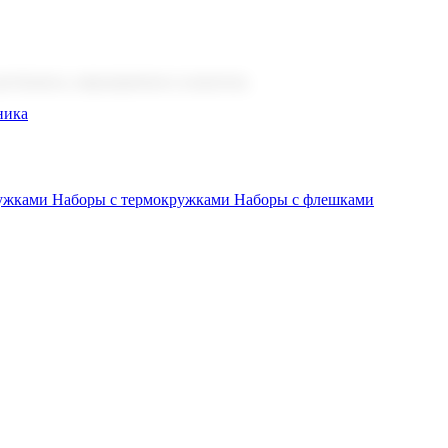
 бизнеса, мероприятия и клиентов.
ника
ружками
Наборы с термокружками
Наборы с флешками