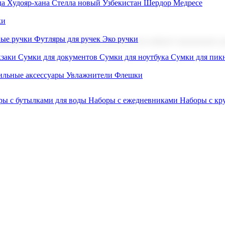
а Худояр-хана
Стелла новый Узбекистан
Шердор Медресе
ки
вые ручки
Футляры для ручек
Эко ручки
ниров с логотипом. В нашем каталоге вы найдете продукцию для
заки
Сумки для документов
Сумки для ноутбука
Сумки для пик
льные аксессуары
Увлажнители
Флешки
ры с бутылками для воды
Наборы с ежедневниками
Наборы с к