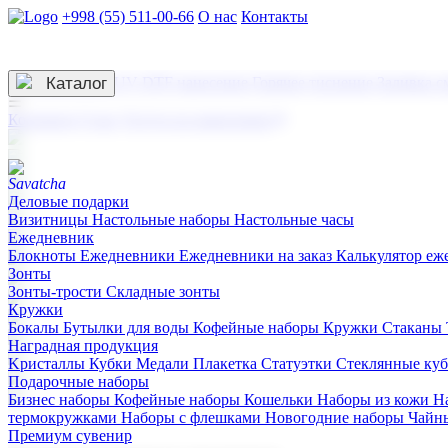
+998 (55) 511-00-66
О нас
Контакты
Услуги по нанесению
3D гравировка
Каталог
UV DTF нанесение
Горячее тиснение
Заливка с
☰
Контакты
О нас
Услуги по нанесению
Деловые подарки
Визитницы
Настольные наборы
Настольные часы
Ежедневник
Блокноты
Ежедневники
Ежедневники на заказ
Калькулятор еж
Зонты
Зонты-трости
Складные зонты
Кружки
Бокалы
Бутылки для воды
Кофейные наборы
Кружки
Стаканы
Наградная продукция
Kристаллы
Кубки
Медали
Плакетка
Статуэтки
Стеклянные ку
Подарочные наборы
Бизнес наборы
Кофейные наборы
Кошельки
Наборы из кожи
Н
термокружками
Наборы с флешками
Новогодние наборы
Чайн
Премиум сувенир