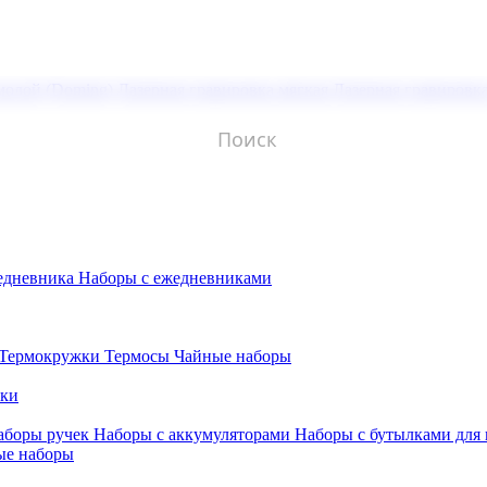
молой (Doming)
Лазерная гравировка мягкая
Лазерная гравировк
едневника
Наборы с ежедневниками
Термокружки
Термосы
Чайные наборы
бки
аборы ручек
Наборы с аккумуляторами
Наборы с бутылками для
ые наборы