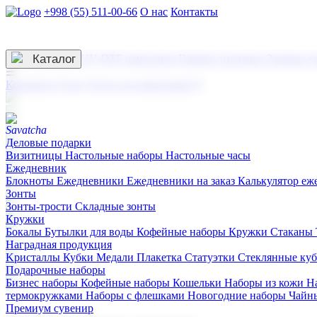
+998 (55) 511-00-66
О нас
Контакты
Услуги по нанесению
3D гравировка
Каталог
UV DTF нанесение
Горячее тиснение
Заливка с
☰
Контакты
О нас
Услуги по нанесению
Деловые подарки
Визитницы
Настольные наборы
Настольные часы
Ежедневник
Блокноты
Ежедневники
Ежедневники на заказ
Калькулятор еж
Зонты
Зонты-трости
Складные зонты
Кружки
Бокалы
Бутылки для воды
Кофейные наборы
Кружки
Стаканы
Наградная продукция
Kристаллы
Кубки
Медали
Плакетка
Статуэтки
Стеклянные ку
Подарочные наборы
Бизнес наборы
Кофейные наборы
Кошельки
Наборы из кожи
Н
термокружками
Наборы с флешками
Новогодние наборы
Чайн
Премиум сувенир