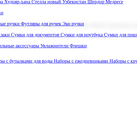
а Худояр-хана
Стелла новый Узбекистан
Шердор Медресе
ки
вые ручки
Футляры для ручек
Эко ручки
ниров с логотипом. В нашем каталоге вы найдете продукцию для
заки
Сумки для документов
Сумки для ноутбука
Сумки для пик
льные аксессуары
Увлажнители
Флешки
ры с бутылками для воды
Наборы с ежедневниками
Наборы с к