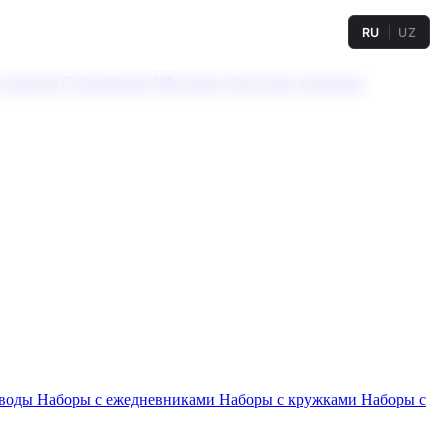
RU
UZ
а твердая
Сублимация
УФ-печать
Холодное тиснение
 воды
Наборы с ежедневниками
Наборы с кружками
Наборы с