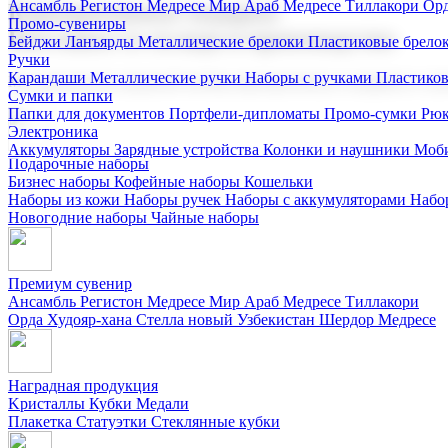
Ансамбль Регистон
Медресе Мир Араб
Медресе Тиллакори
Орд
Корпоративные подарки
Промо-сувениры
Поставка со склада и производство
Бейджи
Ланъярды
Металлические брелоки
Пластиковые брело
Ручки
Карандаши
Металлические ручки
Наборы с ручками
Пластико
Мы предлагаем широкий выбор корпоративных подарков и суве
Сумки и папки
Папки для документов
Портфели-дипломаты
Промо-сумки
Рюк
Электроника
Аккумуляторы
Зарядные устройства
Колонки и наушники
Моби
Подарочные наборы
Бизнес наборы
Кофейные наборы
Кошельки
Наборы из кожи
Наборы ручек
Наборы с аккумуляторами
Набо
Новогодние наборы
Чайные наборы
Премиум сувенир
Ансамбль Регистон
Медресе Мир Араб
Медресе Тиллакори
Орда Худояр-хана
Стелла новый Узбекистан
Шердор Медресе
Наградная продукция
Kристаллы
Кубки
Медали
Плакетка
Статуэтки
Стеклянные кубки