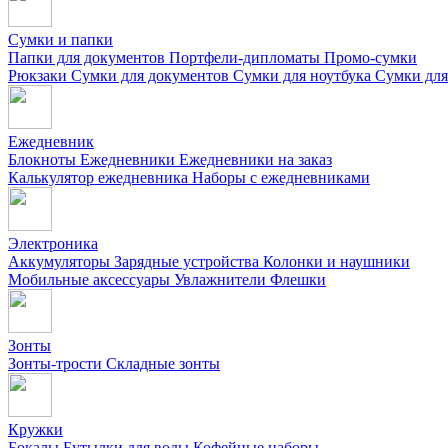
Сумки и папки
Папки для документов
Портфели-дипломаты
Промо-сумки
Рюкзаки
Сумки для документов
Сумки для ноутбука
Сумки для
Ежедневник
Блокноты
Ежедневники
Ежедневники на заказ
Калькулятор ежедневника
Наборы с ежедневниками
Электроника
Аккумуляторы
Зарядные устройства
Колонки и наушники
Мобильные аксессуары
Увлажнители
Флешки
Зонты
Зонты-трости
Складные зонты
Кружки
Бокалы
Бутылки для воды
Кофейные наборы