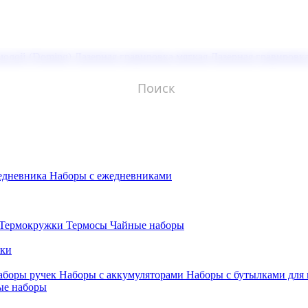
молой (Doming)
Лазерная гравировка мягкая
Лазерная гравировк
едневника
Наборы с ежедневниками
Термокружки
Термосы
Чайные наборы
бки
аборы ручек
Наборы с аккумуляторами
Наборы с бутылками для
ые наборы