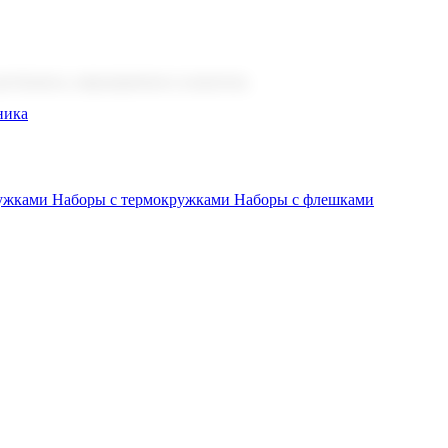
 бизнеса, мероприятия и клиентов.
ника
ружками
Наборы с термокружками
Наборы с флешками