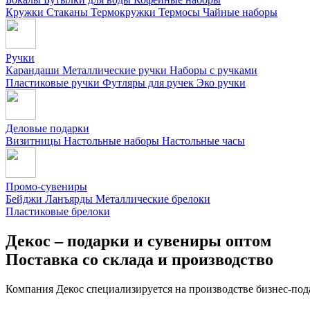
Кружки
Стаканы
Термокружки
Термосы
Чайные наборы
Ручки
Карандаши
Металлические ручки
Наборы с ручками
Пластиковые ручки
Футляры для ручек
Эко ручки
Деловые подарки
Визитницы
Настольные наборы
Настольные часы
Промо-сувениры
Бейджи
Ланъярды
Металлические брелоки
Пластиковые брелоки
Декос – подарки и сувениры оптом
Поставка со склада и производство
Компания Декос специализируется на производстве бизнес-под