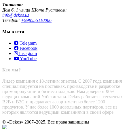
Ташкент:
Дом 6, 1 улица Шота Руставели
info@dekos.uz
Телефон:
+998555110066
Мы в сети
Telegram
Facebook
Instagram
YouTube
Кто мы?
Лидер компания с 18-летним опытом. С 2007 года компания
специализируется на поставках, производстве и разработке
промопродукции и бизнес-подарков. Нам доверяют 90%
ведущих компаний Узбекистана. Dekos работает в сегментах
B2B и B2G и предлагает ассортимент из более 1200
продуктов. У нас более 1000 довольных партнёров, все из
которых являются ведущими компаниями в своей сфере.
© «Dekos» 2007–2025. Все права защищены