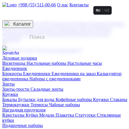
+998 (55) 511-00-66
О нас
Контакты
RU
UZ
Услуги по нанесению
3D гравировка
Каталог
UV DTF нанесение
Горячее тиснение
Заливка
смолой (Doming)
Лазерная гравировка мягкая
Лазерная
гравировка твердая
Сублимация
УФ-печать
Холодное
тиснение
☰
Контакты
О нас
Услуги по нанесению
Деловые подарки
Визитницы
Настольные наборы
Настольные часы
Ежедневник
Блокноты
Ежедневники
Ежедневники на заказ
Калькулятор
ежедневника
Наборы с ежедневниками
Зонты
Зонты-трости
Складные зонты
Кружки
Бокалы
Бутылки для воды
Кофейные наборы
Кружки
Стаканы
Термокружки
Термосы
Чайные наборы
Наградная продукция
Kристаллы
Кубки
Медали
Плакетка
Статуэтки
Стеклянные
кубки
Подарочные наборы