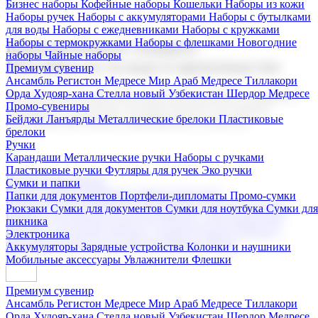
Бизнес наборы
Кофейные наборы
Кошельки
Наборы из кожи
Наборы ручек
Наборы с аккумуляторами
Наборы с бутылками
для воды
Наборы с ежедневниками
Наборы с кружками
Наборы с термокружками
Наборы с флешками
Новогодние
Корпоративные подарки
наборы
Чайные наборы
Поставка со склада и производство
Премиум сувенир
Ансамбль Регистон
Медресе Мир Араб
Медресе Тиллакори
Орда Худояр-хана
Стелла новый Узбекистан
Шердор Медресе
Мы предлагаем широкий выбор корпоративных подарков и
Промо-сувениры
сувениров с логотипом. В нашем каталоге вы найдете
Бейджи
Ланъярды
Металлические брелоки
Пластиковые
продукцию для бизнеса, мероприятия и клиентов.
брелоки
Ручки
Карандаши
Металлические ручки
Наборы с ручками
Пластиковые ручки
Футляры для ручек
Эко ручки
Подарочные наборы
Сумки и папки
Бизнес наборы
Кофейные наборы
Кошельки
Папки для документов
Портфели-дипломаты
Промо-сумки
Наборы из кожи
Наборы ручек
Наборы с аккумуляторами
Рюкзаки
Сумки для документов
Сумки для ноутбука
Сумки для
Наборы с бутылками для воды
Наборы с ежедневниками
пикника
Наборы с кружками
Наборы с термокружками
Наборы с
Электроника
флешками
Новогодние наборы
Чайные наборы
Аккумуляторы
Зарядные устройства
Колонки и наушники
Мобильные аксессуары
Увлажнители
Флешки
Премиум сувенир
Ансамбль Регистон
Медресе Мир Араб
Медресе Тиллакори
Орда Худояр-хана
Стелла новый Узбекистан
Шердор Медресе