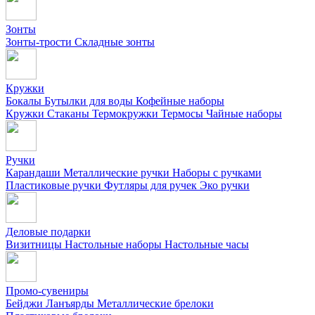
Зонты
Зонты-трости
Складные зонты
Кружки
Бокалы
Бутылки для воды
Кофейные наборы
Кружки
Стаканы
Термокружки
Термосы
Чайные наборы
Ручки
Карандаши
Металлические ручки
Наборы с ручками
Пластиковые ручки
Футляры для ручек
Эко ручки
Деловые подарки
Визитницы
Настольные наборы
Настольные часы
Промо-сувениры
Бейджи
Ланъярды
Металлические брелоки