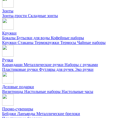
Зонты
Зонты-трости
Складные зонты
Кружки
Бокалы
Бутылки для воды
Кофейные наборы
Кружки
Стаканы
Термокружки
Термосы
Чайные наборы
Ручки
Карандаши
Металлические ручки
Наборы с ручками
Пластиковые ручки
Футляры для ручек
Эко ручки
Деловые подарки
Визитницы
Настольные наборы
Настольные часы
Промо-сувениры
Бейджи
Ланъярды
Металлические брелоки