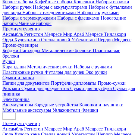
Бизнес наборы
Кофейные наборы
Кошельки
Наборы из кожи
Наборы ручек
Наборы с аккумуляторами
Наборы с бутылками
для воды
Наборы с ежедневниками
Наборы с кружками
Наборы с термокружками
Наборы с флешками
Новогодние
Корпоративные подарки
наборы
Чайные наборы
Поставка со склада и производство
Премиум сувенир
Ансамбль Регистон
Медресе Мир Араб
Медресе Тиллакори
Орда Худояр-хана
Стелла новый Узбекистан
Шердор Медресе
Мы предлагаем широкий выбор корпоративных подарков и
Промо-сувениры
сувениров с логотипом. В нашем каталоге вы найдете
Бейджи
Ланъярды
Металлические брелоки
Пластиковые
продукцию для бизнеса, мероприятия и клиентов.
брелоки
Ручки
Карандаши
Металлические ручки
Наборы с ручками
Пластиковые ручки
Футляры для ручек
Эко ручки
Подарочные наборы
Сумки и папки
Бизнес наборы
Кофейные наборы
Кошельки
Папки для документов
Портфели-дипломаты
Промо-сумки
Наборы из кожи
Наборы ручек
Наборы с аккумуляторами
Рюкзаки
Сумки для документов
Сумки для ноутбука
Сумки для
Наборы с бутылками для воды
Наборы с ежедневниками
пикника
Наборы с кружками
Наборы с термокружками
Наборы с
Электроника
флешками
Новогодние наборы
Чайные наборы
Аккумуляторы
Зарядные устройства
Колонки и наушники
Мобильные аксессуары
Увлажнители
Флешки
Премиум сувенир
Ансамбль Регистон
Медресе Мир Араб
Медресе Тиллакори
Орда Худояр-хана
Стелла новый Узбекистан
Шердор Медресе