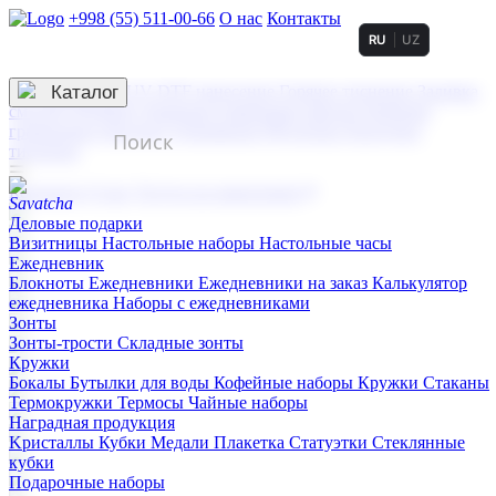
+998 (55) 511-00-66
О нас
Контакты
RU
UZ
Услуги по нанесению
3D гравировка
Каталог
UV DTF нанесение
Горячее тиснение
Заливка
смолой (Doming)
Лазерная гравировка мягкая
Лазерная
гравировка твердая
Сублимация
УФ-печать
Холодное
тиснение
☰
Контакты
О нас
Услуги по нанесению
Деловые подарки
Визитницы
Настольные наборы
Настольные часы
Ежедневник
Блокноты
Ежедневники
Ежедневники на заказ
Калькулятор
ежедневника
Наборы с ежедневниками
Зонты
Зонты-трости
Складные зонты
Кружки
Бокалы
Бутылки для воды
Кофейные наборы
Кружки
Стаканы
Термокружки
Термосы
Чайные наборы
Наградная продукция
Kристаллы
Кубки
Медали
Плакетка
Статуэтки
Стеклянные
кубки
Подарочные наборы