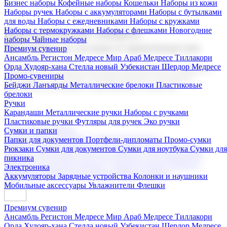
Бизнес наборы
Кофейные наборы
Кошельки
Наборы из кожи
Наборы ручек
Наборы с аккумуляторами
Наборы с бутылками
для воды
Наборы с ежедневниками
Наборы с кружками
Наборы с термокружками
Наборы с флешками
Новогодние
Корпоративные подарки
наборы
Чайные наборы
Поставка со склада и производство
Премиум сувенир
Ансамбль Регистон
Медресе Мир Араб
Медресе Тиллакори
Орда Худояр-хана
Стелла новый Узбекистан
Шердор Медресе
Мы предлагаем широкий выбор корпоративных подарков и
Промо-сувениры
сувениров с логотипом. В нашем каталоге вы найдете
Бейджи
Ланъярды
Металлические брелоки
Пластиковые
продукцию для бизнеса, мероприятия и клиентов.
брелоки
Ручки
Карандаши
Металлические ручки
Наборы с ручками
Пластиковые ручки
Футляры для ручек
Эко ручки
Подарочные наборы
Сумки и папки
Бизнес наборы
Кофейные наборы
Кошельки
Папки для документов
Портфели-дипломаты
Промо-сумки
Наборы из кожи
Наборы ручек
Наборы с аккумуляторами
Рюкзаки
Сумки для документов
Сумки для ноутбука
Сумки для
Наборы с бутылками для воды
Наборы с ежедневниками
пикника
Наборы с кружками
Наборы с термокружками
Наборы с
Электроника
флешками
Новогодние наборы
Чайные наборы
Аккумуляторы
Зарядные устройства
Колонки и наушники
Мобильные аксессуары
Увлажнители
Флешки
Премиум сувенир
Ансамбль Регистон
Медресе Мир Араб
Медресе Тиллакори
Орда Худояр-хана
Стелла новый Узбекистан
Шердор Медресе