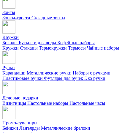
Зонты
Зонты-трости
Складные зонты
Кружки
Бокалы
Бутылки для воды
Кофейные наборы
Кружки
Стаканы
Термокружки
Термосы
Чайные наборы
Ручки
Карандаши
Металлические ручки
Наборы с ручками
Пластиковые ручки
Футляры для ручек
Эко ручки
Деловые подарки
Визитницы
Настольные наборы
Настольные часы
Промо-сувениры
Бейджи
Ланъярды
Металлические брелоки