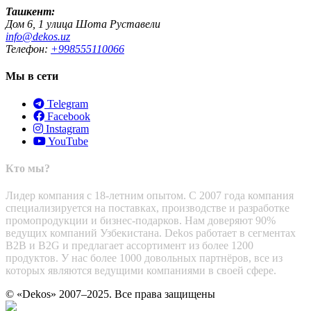
Ташкент:
Дом 6, 1 улица Шота Руставели
info@dekos.uz
Телефон:
+998555110066
Мы в сети
Telegram
Facebook
Instagram
YouTube
Кто мы?
Лидер компания с 18-летним опытом. С 2007 года компания
специализируется на поставках, производстве и разработке
промопродукции и бизнес-подарков. Нам доверяют 90%
ведущих компаний Узбекистана. Dekos работает в сегментах
B2B и B2G и предлагает ассортимент из более 1200
продуктов. У нас более 1000 довольных партнёров, все из
которых являются ведущими компаниями в своей сфере.
© «Dekos» 2007–2025. Все права защищены