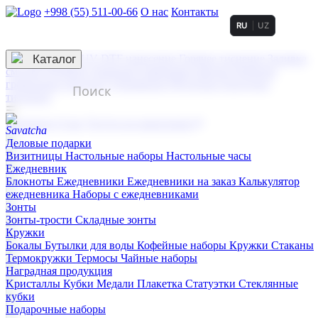
+998 (55) 511-00-66
О нас
Контакты
RU
UZ
Услуги по нанесению
3D гравировка
Каталог
UV DTF нанесение
Горячее тиснение
Заливка
смолой (Doming)
Лазерная гравировка мягкая
Лазерная
гравировка твердая
Сублимация
УФ-печать
Холодное
тиснение
☰
Контакты
О нас
Услуги по нанесению
Деловые подарки
Визитницы
Настольные наборы
Настольные часы
Ежедневник
Блокноты
Ежедневники
Ежедневники на заказ
Калькулятор
ежедневника
Наборы с ежедневниками
Зонты
Зонты-трости
Складные зонты
Кружки
Бокалы
Бутылки для воды
Кофейные наборы
Кружки
Стаканы
Термокружки
Термосы
Чайные наборы
Наградная продукция
Kристаллы
Кубки
Медали
Плакетка
Статуэтки
Стеклянные
кубки
Подарочные наборы