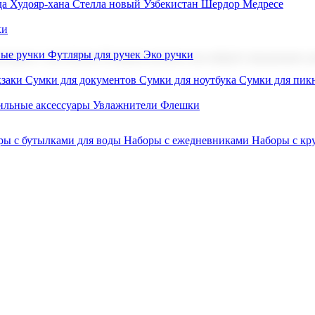
а Худояр-хана
Стелла новый Узбекистан
Шердор Медресе
ки
вые ручки
Футляры для ручек
Эко ручки
ниров с логотипом. В нашем каталоге вы найдете продукцию для
заки
Сумки для документов
Сумки для ноутбука
Сумки для пик
льные аксессуары
Увлажнители
Флешки
ры с бутылками для воды
Наборы с ежедневниками
Наборы с к