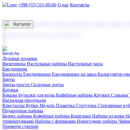
+998 (55) 511-00-66
О нас
Контакты
Услуги по нанесению
3D гравировка
Каталог
UV DTF нанесение
Горячее тиснение
Заливка с
☰
Контакты
О нас
Услуги по нанесению
Деловые подарки
Визитницы
Настольные наборы
Настольные часы
Ежедневник
Блокноты
Ежедневники
Ежедневники на заказ
Калькулятор еж
Зонты
Зонты-трости
Складные зонты
Кружки
Бокалы
Бутылки для воды
Кофейные наборы
Кружки
Стаканы
Наградная продукция
Kристаллы
Кубки
Медали
Плакетка
Статуэтки
Стеклянные ку
Подарочные наборы
Бизнес наборы
Кофейные наборы
Кошельки
Наборы из кожи
Н
термокружками
Наборы с флешками
Новогодние наборы
Чайн
Премиум сувенир