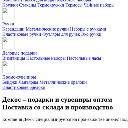
Кружки
Стаканы
Термокружки
Термосы
Чайные наборы
Ручки
Карандаши
Металлические ручки
Наборы с ручками
Пластиковые ручки
Футляры для ручек
Эко ручки
Деловые подарки
Визитницы
Настольные наборы
Настольные часы
Промо-сувениры
Бейджи
Ланъярды
Металлические брелоки
Пластиковые брелоки
Декос – подарки и сувениры оптом
Поставка со склада и производство
Компания Декос специализируется на производстве бизнес-под