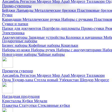
Ансамбль Регистон
Медресе Мир Араб
Медресе Тиллакори
Орд
Корпоративные подарки
Промо-сувениры
Поставка со склада и производство
Бейджи
Ланъярды
Металлические брелоки
Пластиковые брело
Ручки
Карандаши
Металлические ручки
Наборы с ручками
Пластико
Мы предлагаем широкий выбор корпоративных подарков и суве
Сумки и папки
Папки для документов
Портфели-дипломаты
Промо-сумки
Рюк
Электроника
Аккумуляторы
Зарядные устройства
Колонки и наушники
Моби
Подарочные наборы
Бизнес наборы
Кофейные наборы
Кошельки
Наборы из кожи
Наборы ручек
Наборы с аккумуляторами
Набо
Новогодние наборы
Чайные наборы
Премиум сувенир
Ансамбль Регистон
Медресе Мир Араб
Медресе Тиллакори
Орда Худояр-хана
Стелла новый Узбекистан
Шердор Медресе
Наградная продукция
Kристаллы
Кубки
Медали
Плакетка
Статуэтки
Стеклянные кубки