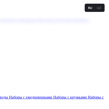
RU
UZ
а твердая
Сублимация
УФ-печать
Холодное тиснение
 воды
Наборы с ежедневниками
Наборы с кружками
Наборы с