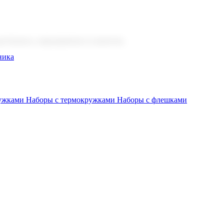
 бизнеса, мероприятия и клиентов.
ника
ружками
Наборы с термокружками
Наборы с флешками