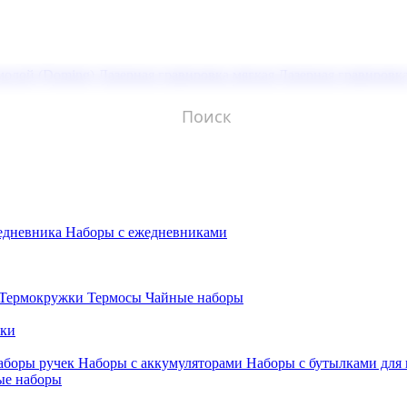
молой (Doming)
Лазерная гравировка мягкая
Лазерная гравировк
едневника
Наборы с ежедневниками
Термокружки
Термосы
Чайные наборы
бки
аборы ручек
Наборы с аккумуляторами
Наборы с бутылками для
ые наборы