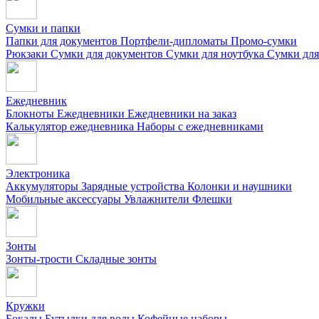
Сумки и папки
Папки для документов
Портфели-дипломаты
Промо-сумки
Рюкзаки
Сумки для документов
Сумки для ноутбука
Сумки для
Ежедневник
Блокноты
Ежедневники
Ежедневники на заказ
Калькулятор ежедневника
Наборы с ежедневниками
Электроника
Аккумуляторы
Зарядные устройства
Колонки и наушники
Мобильные аксессуары
Увлажнители
Флешки
Зонты
Зонты-трости
Складные зонты
Кружки
Бокалы
Бутылки для воды
Кофейные наборы