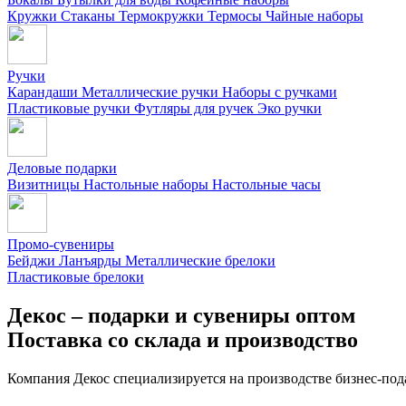
Кружки
Стаканы
Термокружки
Термосы
Чайные наборы
Ручки
Карандаши
Металлические ручки
Наборы с ручками
Пластиковые ручки
Футляры для ручек
Эко ручки
Деловые подарки
Визитницы
Настольные наборы
Настольные часы
Промо-сувениры
Бейджи
Ланъярды
Металлические брелоки
Пластиковые брелоки
Декос – подарки и сувениры оптом
Поставка со склада и производство
Компания Декос специализируется на производстве бизнес-под