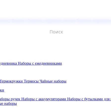
молой (Doming)
Лазерная гравировка мягкая
Лазерная гравировк
едневника
Наборы с ежедневниками
Термокружки
Термосы
Чайные наборы
бки
аборы ручек
Наборы с аккумуляторами
Наборы с бутылками для
ые наборы