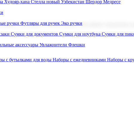
а Худояр-хана
Стелла новый Узбекистан
Шердор Медресе
ки
вые ручки
Футляры для ручек
Эко ручки
ниров с логотипом. В нашем каталоге вы найдете продукцию для
заки
Сумки для документов
Сумки для ноутбука
Сумки для пик
льные аксессуары
Увлажнители
Флешки
ры с бутылками для воды
Наборы с ежедневниками
Наборы с к