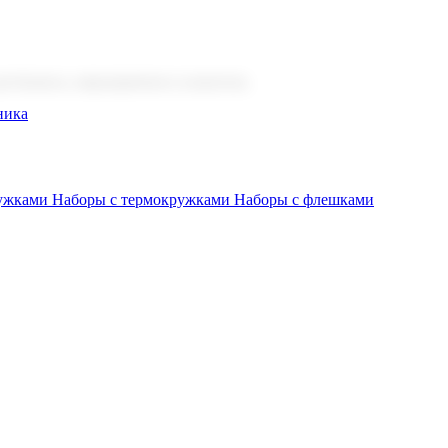
 бизнеса, мероприятия и клиентов.
ника
ружками
Наборы с термокружками
Наборы с флешками