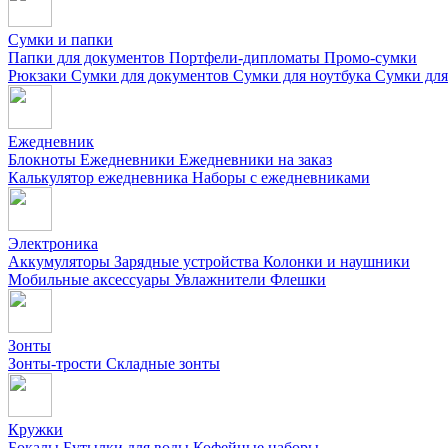
Сумки и папки
Папки для документов
Портфели-дипломаты
Промо-сумки
Рюкзаки
Сумки для документов
Сумки для ноутбука
Сумки для
Ежедневник
Блокноты
Ежедневники
Ежедневники на заказ
Калькулятор ежедневника
Наборы с ежедневниками
Электроника
Аккумуляторы
Зарядные устройства
Колонки и наушники
Мобильные аксессуары
Увлажнители
Флешки
Зонты
Зонты-трости
Складные зонты
Кружки
Бокалы
Бутылки для воды
Кофейные наборы