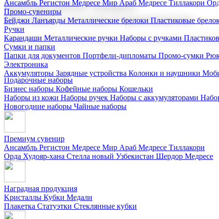
Ансамбль Регистон
Медресе Мир Араб
Медресе Тиллакори
Орд
Корпоративные подарки
Промо-сувениры
Поставка со склада и производство
Бейджи
Ланъярды
Металлические брелоки
Пластиковые брело
Ручки
Карандаши
Металлические ручки
Наборы с ручками
Пластико
Мы предлагаем широкий выбор корпоративных подарков и суве
Сумки и папки
Папки для документов
Портфели-дипломаты
Промо-сумки
Рюк
Электроника
Аккумуляторы
Зарядные устройства
Колонки и наушники
Моби
Подарочные наборы
Бизнес наборы
Кофейные наборы
Кошельки
Наборы из кожи
Наборы ручек
Наборы с аккумуляторами
Набо
Новогодние наборы
Чайные наборы
Премиум сувенир
Ансамбль Регистон
Медресе Мир Араб
Медресе Тиллакори
Орда Худояр-хана
Стелла новый Узбекистан
Шердор Медресе
Наградная продукция
Kристаллы
Кубки
Медали
Плакетка
Статуэтки
Стеклянные кубки