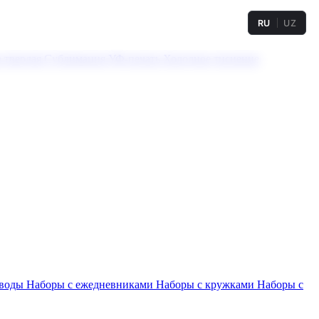
RU
UZ
а твердая
Сублимация
УФ-печать
Холодное тиснение
 воды
Наборы с ежедневниками
Наборы с кружками
Наборы с