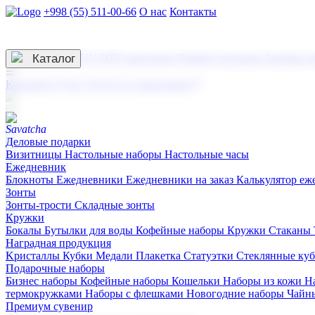
+998 (55) 511-00-66
О нас
Контакты
Услуги по нанесению
3D гравировка
Каталог
UV DTF нанесение
Горячее тиснение
Заливка с
☰
Контакты
О нас
Услуги по нанесению
Деловые подарки
Визитницы
Настольные наборы
Настольные часы
Ежедневник
Блокноты
Ежедневники
Ежедневники на заказ
Калькулятор еж
Зонты
Зонты-трости
Складные зонты
Кружки
Бокалы
Бутылки для воды
Кофейные наборы
Кружки
Стаканы
Наградная продукция
Kристаллы
Кубки
Медали
Плакетка
Статуэтки
Стеклянные ку
Подарочные наборы
Бизнес наборы
Кофейные наборы
Кошельки
Наборы из кожи
Н
термокружками
Наборы с флешками
Новогодние наборы
Чайн
Премиум сувенир