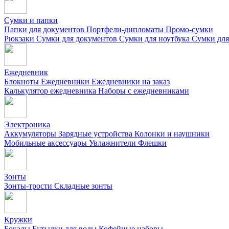
Сумки и папки
Папки для документов
Портфели-дипломаты
Промо-сумки
Рюкзаки
Сумки для документов
Сумки для ноутбука
Сумки для
Ежедневник
Блокноты
Ежедневники
Ежедневники на заказ
Калькулятор ежедневника
Наборы с ежедневниками
Электроника
Аккумуляторы
Зарядные устройства
Колонки и наушники
Мобильные аксессуары
Увлажнители
Флешки
Зонты
Зонты-трости
Складные зонты
Кружки
Бокалы
Бутылки для воды
Кофейные наборы