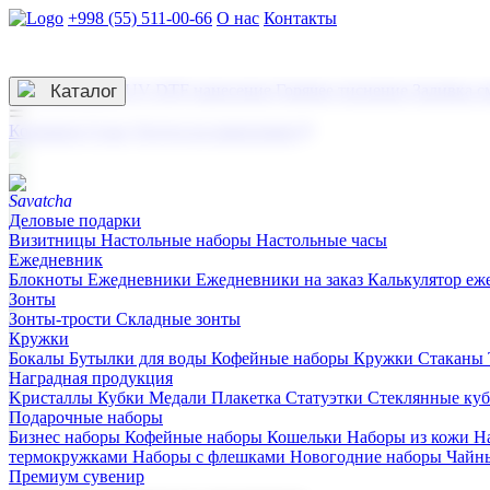
+998 (55) 511-00-66
О нас
Контакты
Услуги по нанесению
3D гравировка
Каталог
UV DTF нанесение
Горячее тиснение
Заливка с
☰
Контакты
О нас
Услуги по нанесению
Деловые подарки
Визитницы
Настольные наборы
Настольные часы
Ежедневник
Блокноты
Ежедневники
Ежедневники на заказ
Калькулятор еж
Зонты
Зонты-трости
Складные зонты
Кружки
Бокалы
Бутылки для воды
Кофейные наборы
Кружки
Стаканы
Наградная продукция
Kристаллы
Кубки
Медали
Плакетка
Статуэтки
Стеклянные ку
Подарочные наборы
Бизнес наборы
Кофейные наборы
Кошельки
Наборы из кожи
Н
термокружками
Наборы с флешками
Новогодние наборы
Чайн
Премиум сувенир