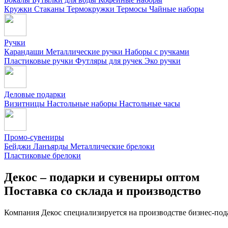
Кружки
Стаканы
Термокружки
Термосы
Чайные наборы
Ручки
Карандаши
Металлические ручки
Наборы с ручками
Пластиковые ручки
Футляры для ручек
Эко ручки
Деловые подарки
Визитницы
Настольные наборы
Настольные часы
Промо-сувениры
Бейджи
Ланъярды
Металлические брелоки
Пластиковые брелоки
Декос – подарки и сувениры оптом
Поставка со склада и производство
Компания Декос специализируется на производстве бизнес-под