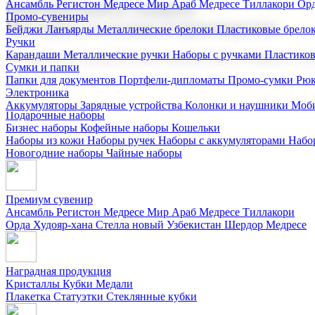
Ансамбль Регистон
Медресе Мир Араб
Медресе Тиллакори
Орд
Корпоративные подарки
Промо-сувениры
Поставка со склада и производство
Бейджи
Ланъярды
Металлические брелоки
Пластиковые брело
Ручки
Карандаши
Металлические ручки
Наборы с ручками
Пластико
Мы предлагаем широкий выбор корпоративных подарков и суве
Сумки и папки
Папки для документов
Портфели-дипломаты
Промо-сумки
Рюк
Электроника
Аккумуляторы
Зарядные устройства
Колонки и наушники
Моби
Подарочные наборы
Бизнес наборы
Кофейные наборы
Кошельки
Наборы из кожи
Наборы ручек
Наборы с аккумуляторами
Набо
Новогодние наборы
Чайные наборы
Премиум сувенир
Ансамбль Регистон
Медресе Мир Араб
Медресе Тиллакори
Орда Худояр-хана
Стелла новый Узбекистан
Шердор Медресе
Наградная продукция
Kристаллы
Кубки
Медали
Плакетка
Статуэтки
Стеклянные кубки