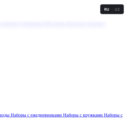
RU
UZ
а твердая
Сублимация
УФ-печать
Холодное тиснение
 воды
Наборы с ежедневниками
Наборы с кружками
Наборы с