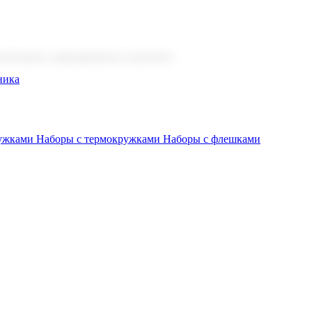
 бизнеса, мероприятия и клиентов.
ника
ружками
Наборы с термокружками
Наборы с флешками