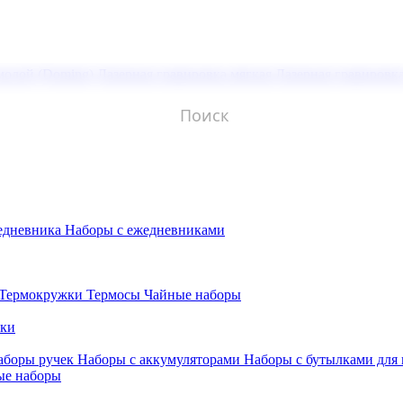
молой (Doming)
Лазерная гравировка мягкая
Лазерная гравировк
едневника
Наборы с ежедневниками
Термокружки
Термосы
Чайные наборы
бки
аборы ручек
Наборы с аккумуляторами
Наборы с бутылками для
ые наборы