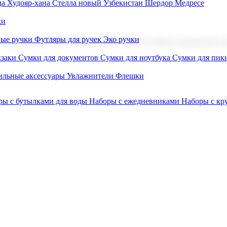
а Худояр-хана
Стелла новый Узбекистан
Шердор Медресе
ки
вые ручки
Футляры для ручек
Эко ручки
ниров с логотипом. В нашем каталоге вы найдете продукцию для
заки
Сумки для документов
Сумки для ноутбука
Сумки для пик
льные аксессуары
Увлажнители
Флешки
ры с бутылками для воды
Наборы с ежедневниками
Наборы с к