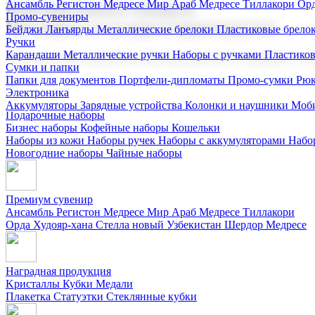
Ансамбль Регистон
Медресе Мир Араб
Медресе Тиллакори
Орд
Корпоративные подарки
Промо-сувениры
Поставка со склада и производство
Бейджи
Ланъярды
Металлические брелоки
Пластиковые брело
Ручки
Карандаши
Металлические ручки
Наборы с ручками
Пластико
Мы предлагаем широкий выбор корпоративных подарков и суве
Сумки и папки
Папки для документов
Портфели-дипломаты
Промо-сумки
Рюк
Электроника
Аккумуляторы
Зарядные устройства
Колонки и наушники
Моби
Подарочные наборы
Бизнес наборы
Кофейные наборы
Кошельки
Наборы из кожи
Наборы ручек
Наборы с аккумуляторами
Набо
Новогодние наборы
Чайные наборы
Премиум сувенир
Ансамбль Регистон
Медресе Мир Араб
Медресе Тиллакори
Орда Худояр-хана
Стелла новый Узбекистан
Шердор Медресе
Наградная продукция
Kристаллы
Кубки
Медали
Плакетка
Статуэтки
Стеклянные кубки