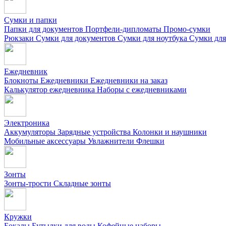
Сумки и папки
Папки для документов
Портфели-дипломаты
Промо-сумки
Рюкзаки
Сумки для документов
Сумки для ноутбука
Сумки для
Ежедневник
Блокноты
Ежедневники
Ежедневники на заказ
Калькулятор ежедневника
Наборы с ежедневниками
Электроника
Аккумуляторы
Зарядные устройства
Колонки и наушники
Мобильные аксессуары
Увлажнители
Флешки
Зонты
Зонты-трости
Складные зонты
Кружки
Бокалы
Бутылки для воды
Кофейные наборы