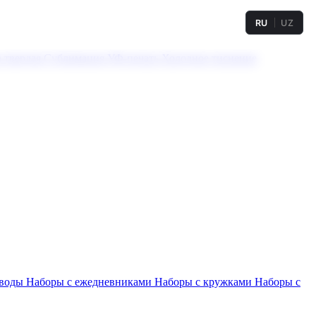
RU
UZ
а твердая
Сублимация
УФ-печать
Холодное тиснение
 воды
Наборы с ежедневниками
Наборы с кружками
Наборы с