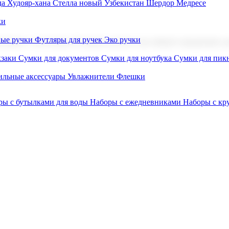
а Худояр-хана
Стелла новый Узбекистан
Шердор Медресе
ки
вые ручки
Футляры для ручек
Эко ручки
ниров с логотипом. В нашем каталоге вы найдете продукцию для
заки
Сумки для документов
Сумки для ноутбука
Сумки для пик
льные аксессуары
Увлажнители
Флешки
ры с бутылками для воды
Наборы с ежедневниками
Наборы с к