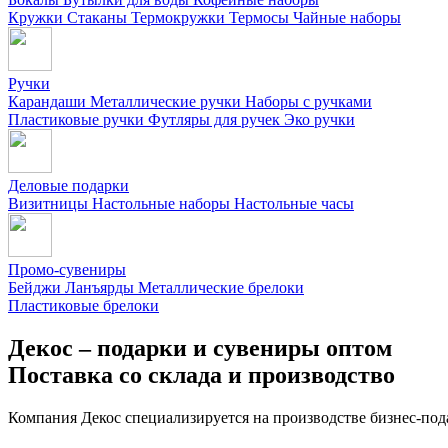
Кружки
Стаканы
Термокружки
Термосы
Чайные наборы
Ручки
Карандаши
Металлические ручки
Наборы с ручками
Пластиковые ручки
Футляры для ручек
Эко ручки
Деловые подарки
Визитницы
Настольные наборы
Настольные часы
Промо-сувениры
Бейджи
Ланъярды
Металлические брелоки
Пластиковые брелоки
Декос – подарки и сувениры оптом
Поставка со склада и производство
Компания Декос специализируется на производстве бизнес-под