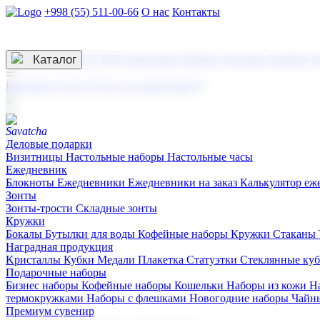
+998 (55) 511-00-66
О нас
Контакты
Услуги по нанесению
3D гравировка
Каталог
UV DTF нанесение
Горячее тиснение
Заливка с
☰
Контакты
О нас
Услуги по нанесению
Деловые подарки
Визитницы
Настольные наборы
Настольные часы
Ежедневник
Блокноты
Ежедневники
Ежедневники на заказ
Калькулятор еж
Зонты
Зонты-трости
Складные зонты
Кружки
Бокалы
Бутылки для воды
Кофейные наборы
Кружки
Стаканы
Наградная продукция
Kристаллы
Кубки
Медали
Плакетка
Статуэтки
Стеклянные ку
Подарочные наборы
Бизнес наборы
Кофейные наборы
Кошельки
Наборы из кожи
Н
термокружками
Наборы с флешками
Новогодние наборы
Чайн
Премиум сувенир