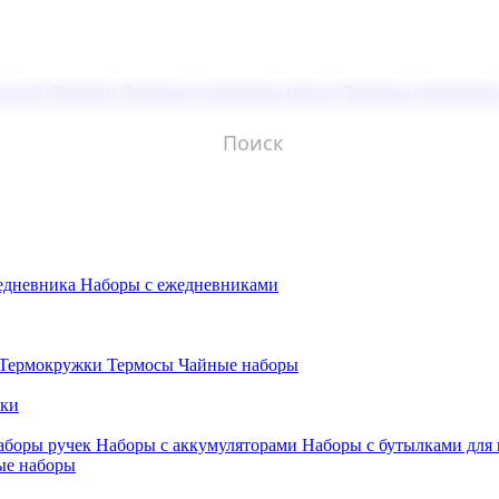
молой (Doming)
Лазерная гравировка мягкая
Лазерная гравировк
едневника
Наборы с ежедневниками
Термокружки
Термосы
Чайные наборы
бки
аборы ручек
Наборы с аккумуляторами
Наборы с бутылками для
ые наборы